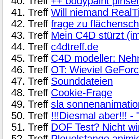
Treff
++ bodypaint pinsel
Treff
Will niemand Real
Treff
frage zu flächensch
Treff
Mein C4D stürzt (i
Treff
c4dtreff.de
Treff
C4D modeller: Nehme
Treff
OT: Wieviel GeForc
Treff
Sounddateien
Treff
Cookie-Frage
Treff
sla sonnenanimatio
Treff
!!!Diesmal aber!!! 
Treff
DOF Test? Nicht wir
Treff
Pleuelstange animi