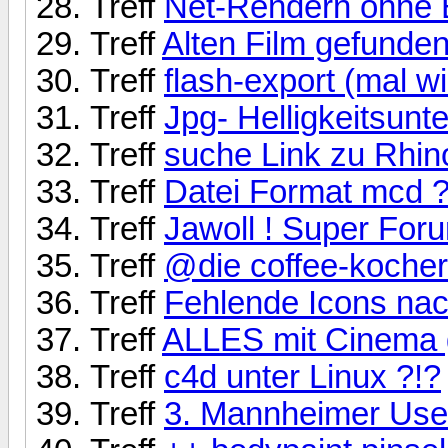
Treff
Net-Rendern ohne
Treff
Alten Film gefunde
Treff
flash-export (mal w
Treff
Jpg- Helligkeitsunte
Treff
suche Link zu Rhi
Treff
Datei Format mcd 
Treff
Jawoll ! Super Forum
Treff
@die coffee-kocher: 
Treff
Fehlende Icons nac
Treff
ALLES mit Cinema 
Treff
c4d unter Linux ?!?
Treff
3. Mannheimer User