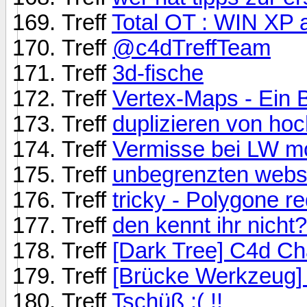
Treff
Total OT : WIN XP a
Treff
@c4dTreffTeam
Treff
3d-fische
Treff
Vertex-Maps - Ein 
Treff
duplizieren von ho
Treff
Vermisse bei LW mo
Treff
unbegrenzten webs
Treff
tricky - Polygone r
Treff
den kennt ihr nicht?
Treff
[Dark Tree] C4d Cha
Treff
[Brücke Werkzeug] 
Treff
Tschüß :( !!