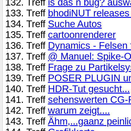
Treff
is das n bug? ausw
Treff
bhodiNUT release
Treff
Suche Autos
Treff
cartoonrenderer
Treff
Dynamics - Felsen f
Treff
@ Manuel: Spike-O
Treff
Frage zu Partikels
Treff
POSER PLUGIN u
Treff
HDR-Tut gesucht...
Treff
sehenswerten CG-Fi
Treff
warum zeigt....
Treff
Ähm,...gaanz peinlic