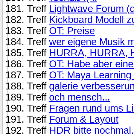
Treff
Lightwave Forum (d
Treff
Kickboard Modell z
Treff
OT: Preise
Treff
wer eigene Musik m
Treff
HURRA, HURRA, H
Treff
OT: Habe aber eine 
Treff
OT: Maya Learning 
Treff
galerie verbesseru
Treff
och mensch...
Treff
Fragen rund ums Li
Treff
Forum & Layout
Treff
HDR bitte nochmal,