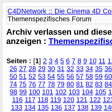
C4DNetwork :: Die Cinema 4D C
Themenspezifisches Forum
Archiv verlassen und diese
anzeigen :
Themenspezifis
Seiten :
[
1
]
2
3
4
5
6
7
8
9
10
11
1
26
27
28
29
30
31
32
33
34
35
36
50
51
52
53
54
55
56
57
58
59
60
74
75
76
77
78
79
80
81
82
83
84
98
99
100
101
102
103
104
105
1
116
117
118
119
120
121
122
12
133
134
135
136
137
138
139
14