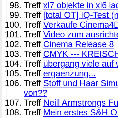
Treff
xl7 objekte in xl6 l
Treff
[total OT] IQ-Test (m
Treff
Verkaufe Cinema4D
Treff
Video zum ausricht
Treff
Cinema Release 8
Treff
CMYK --- KREISCH
Treff
übergang viele auf
Treff
ergaenzung...
Treff
Stoff und Haar Simu
von??
Treff
Neill Armstrongs Fu
Treff
Mein erstes S&H O