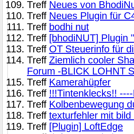
Treff
Neues von BhodiNu
Treff
Neues Plugin für 
Treff
bodhi nut
Treff
[bhodiNUT] Plugin 
Treff
OT Steuerinfo für d
Treff
Ziemlich cooler Sh
Forum -BLICK LOHNT S
Treff
Kamerahüpfer
Treff
!!!Tintenklecks!! -
Treff
Kolbenbewegung d
Treff
texturfehler mit bil
Treff
[Plugin] LoftEdge