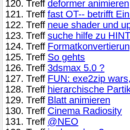
Treff
deformer animieren
Treff
fast OT-- betrifft E
Treff
neue shader und u
Treff
suche hilfe zu 
Treff
Formatkonvertieru
Treff
So gehts
Treff
3dsmax 5.0 ?
Treff
FUN: exe2zip wars,
Treff
hierarchische Part
Treff
Blatt animieren
Treff
Cinema Radiosity
Treff
@NEO