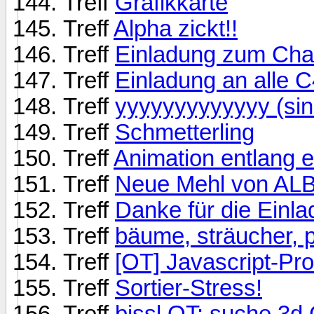
Treff
Grafikkarte
Treff
Alpha zickt!!
Treff
Einladung zum Cha
Treff
Einladung an alle 
Treff
yyyyyyyyyyyyy (sin
Treff
Schmetterling
Treff
Animation entlang e
Treff
Neue Mehl von A
Treff
Danke für die Einlad
Treff
bäume, sträucher, p
Treff
[OT] Javascript-Pr
Treff
Sortier-Stress!
Treff
bissl OT: suche 3d