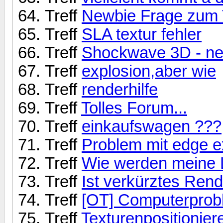
Treff
Newbie Frage zum T
Treff
SLA textur fehler
Treff
Shockwave 3D - neu
Treff
explosion,aber wie
Treff
renderhilfe
Treff
Tolles Forum...
Treff
einkaufswagen ???
Treff
Problem mit edge e
Treff
Wie werden meine
Treff
Ist verkürztes Ren
Treff
[OT] Computerproblem!
Treff
Texturenpositionier