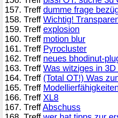
Treff
dumme frage bezügl
Treff
Wichtig! Transparen
Treff
explosion
Treff
motion blur
Treff
Pyrocluster
Treff
neues bhodinut-plu
Treff
Was witziges in 3D :
Treff
(Total OT!) Was z
Treff
Modellierfähigkeit
Treff
XL8
Treff
Abschuss
Treff
wer hat tipps zur er