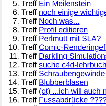
Treff
Ein Meilenstein
Treff
noch einige wichtig
Treff
Noch was...
Treff
Profil editieren
Treff
Perlmutt mit SLA?
Treff
Comic-Renderingeff
Treff
Darkling Simulation
Treff
suche c4d-lehrbuc
Treff
Schraubengewinde
Treff
Blubberblasen
Treff
(ot) ...ich will auch 
Treff
Fussabdrücke ???