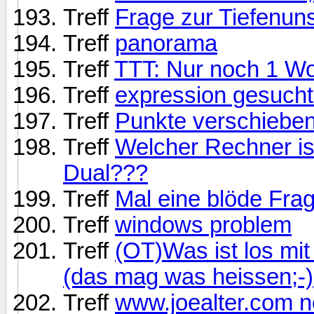
Treff
Frage zur Tiefenun
Treff
panorama
Treff
TTT: Nur noch 1 Wo
Treff
expression gesucht 
Treff
Punkte verschiebe
Treff
Welcher Rechner ist
Dual???
Treff
Mal eine blöde Frag
Treff
windows problem
Treff
(OT)Was ist los mi
(das mag was heissen;-)
Treff
www.joealter.com 