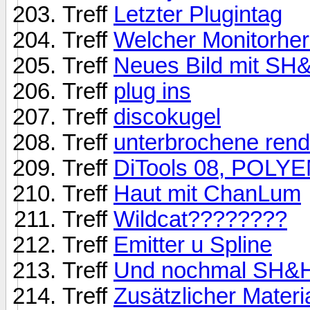
Treff
Letzter Plugintag
Treff
Welcher Monitorhers
Treff
Neues Bild mit S
Treff
plug ins
Treff
discokugel
Treff
unterbrochene rend
Treff
DiTools 08, POLYEM
Treff
Haut mit ChanLum
Treff
Wildcat????????
Treff
Emitter u Spline
Treff
Und nochmal SH&
Treff
Zusätzlicher Mater