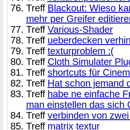
Treff
Blackout: Wieso ka
mehr per Greifer editier
Treff
Various-Shader
Treff
ueberdecken verhin
Treff
texturproblem :(
Treff
Cloth Simulater Plu
Treff
shortcuts für Cine
Treff
Hat schon jemand d
Treff
habe ne einfache Fr
man einstellen das sich
Treff
verbinden von zwei
Treff
matrix textur