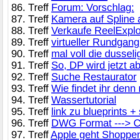
Treff
Forum: Vorschlag:
Treff
Kamera auf Spline 
Treff
Verkaufe ReelExpl
Treff
virtueller Rundgang
Treff
mal voll die dusseli
Treff
So, DP wird jetzt ab
Treff
Suche Restaurator
Treff
Wie findet ihr den
Treff
Wassertutorial
Treff
link zu blueprints +
Treff
DWG Format ---> 
Treff
Apple geht Shoppe