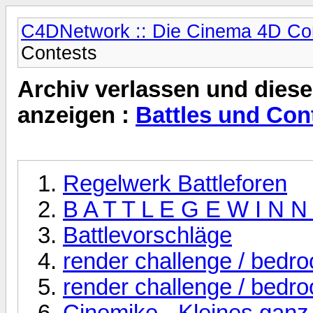
C4DNetwork :: Die Cinema 4D C
Contests
Archiv verlassen und diese
anzeigen :
Battles und Con
Regelwerk Battleforen
B A T T L E G E W I N N
Battlevorschläge
render challenge / bedr
render challenge / bedr
Cinemike - Kleines ganz