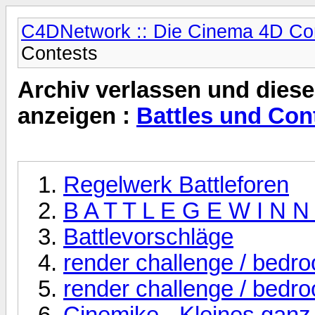
C4DNetwork :: Die Cinema 4D C
Contests
Archiv verlassen und diese
anzeigen :
Battles und Con
Regelwerk Battleforen
B A T T L E G E W I N N
Battlevorschläge
render challenge / bedr
render challenge / bedr
Cinemike - Kleines ganz