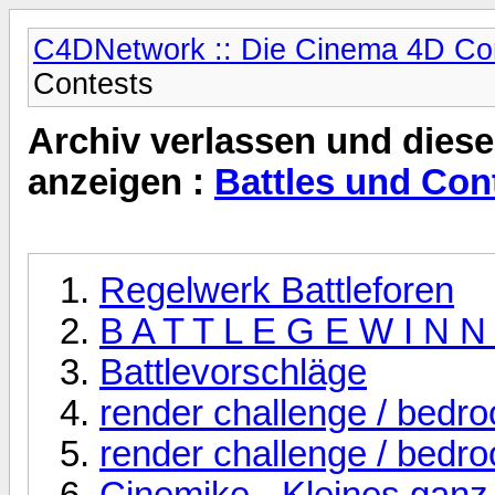
C4DNetwork :: Die Cinema 4D C
Contests
Archiv verlassen und diese
anzeigen :
Battles und Con
Regelwerk Battleforen
B A T T L E G E W I N N
Battlevorschläge
render challenge / bedr
render challenge / bedr
Cinemike - Kleines ganz