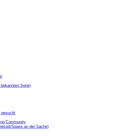
g)
 bekannten Serie)
t gesucht
ning Community
reizeit/Spass an der Sache)