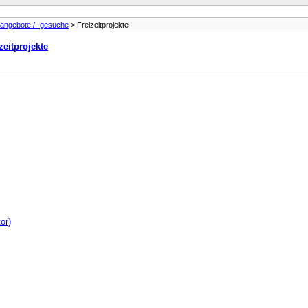
angebote / -gesuche
> Freizeitprojekte
zeitprojekte
or)