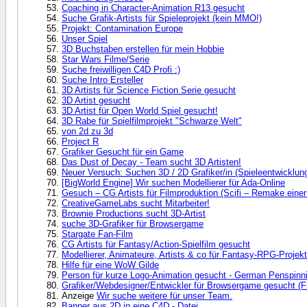
Coaching in Character-Animation R13 gesucht
Suche Grafik-Artists für Spieleprojekt (kein MMO!)
Projekt: Contamination Europe
Unser Spiel
3D Buchstaben erstellen für mein Hobbie
Star Wars Filme/Serie
Suche freiwilligen C4D Profi :)
Suche Intro Ersteller
3D Artists für Science Fiction Serie gesucht
3D Artist gesucht
3D Artist für Open World Spiel gesucht!
3D Rabe für Spielfilmprojekt "Schwarze Welt"
von 2d zu 3d
Project R
Grafiker Gesucht für ein Game
Das Dust of Decay - Team sucht 3D Artisten!
Neuer Versuch: Suchen 3D / 2D Grafiker/in (Spieleentwicklun
[BigWorld Engine] Wir suchen Modellierer für Ada-Online
Gesuch – CG Artists für Filmproduktion (Scifi – Remake einer
CreativeGameLabs sucht Mitarbeiter!
Brownie Productions sucht 3D-Artist
suche 3D-Grafiker für Browsergame
Stargate Fan-Film
CG Artists für Fantasy/Action-Spielfilm gesucht
Modellierer, Animateure, Artists & co für Fantasy-RPG-Projek
Hilfe für eine WoW Gilde
Person für kurze Logo-Animation gesucht - German Penspin
Grafiker/Webdesigner/Entwickler für Browsergame gesucht (F
Anzeige
Wir suche weitere für unser Team.
Banner aus 2D in eine C4D - Datei