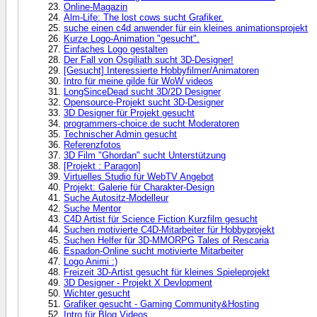
Online-Magazin
Alm-Life: The lost cows sucht Grafiker.
suche einen c4d anwender für ein kleines animationsprojekt
Kurze Logo-Animation "gesucht".
Einfaches Logo gestalten
Der Fall von Osgiliath sucht 3D-Designer!
[Gesucht] Interessierte Hobbyfilmer/Animatoren
Intro für meine gilde für WoW videos
LongSinceDead sucht 3D/2D Designer
Opensource-Projekt sucht 3D-Designer
3D Designer für Projekt gesucht
programmers-choice.de sucht Moderatoren
Technischer Admin gesucht
Referenzfotos
3D Film "Ghordan" sucht Unterstützung
[Projekt : Paragon]
Virtuelles Studio für WebTV Angebot
Projekt: Galerie für Charakter-Design
Suche Autositz-Modelleur
Suche Mentor
C4D Artist für Science Fiction Kurzfilm gesucht
Suchen motivierte C4D-Mitarbeiter für Hobbyprojekt
Suchen Helfer für 3D-MMORPG Tales of Rescaria
Espadon-Online sucht motivierte Mitarbeiter
Logo Animi :)
Freizeit 3D-Artist gesucht für kleines Spieleprojekt
3D Designer - Projekt X Devlopment
Wichter gesucht
Grafiker gesucht - Gaming Community&Hosting
Intro für Blog Videos