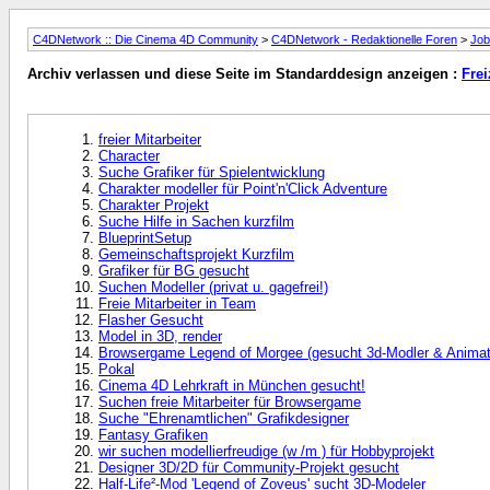
C4DNetwork :: Die Cinema 4D Community
>
C4DNetwork - Redaktionelle Foren
>
Job
Archiv verlassen und diese Seite im Standarddesign anzeigen :
Frei
freier Mitarbeiter
Character
Suche Grafiker für Spielentwicklung
Charakter modeller für Point'n'Click Adventure
Charakter Projekt
Suche Hilfe in Sachen kurzfilm
BlueprintSetup
Gemeinschaftsprojekt Kurzfilm
Grafiker für BG gesucht
Suchen Modeller (privat u. gagefrei!)
Freie Mitarbeiter in Team
Flasher Gesucht
Model in 3D, render
Browsergame Legend of Morgee (gesucht 3d-Modler & Animat
Pokal
Cinema 4D Lehrkraft in München gesucht!
Suchen freie Mitarbeiter für Browsergame
Suche "Ehrenamtlichen" Grafikdesigner
Fantasy Grafiken
wir suchen modellierfreudige (w /m ) für Hobbyprojekt
Designer 3D/2D für Community-Projekt gesucht
Half-Life²-Mod 'Legend of Zoveus' sucht 3D-Modeler