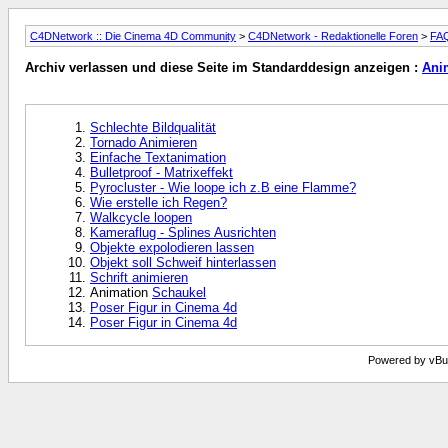
C4DNetwork :: Die Cinema 4D Community
>
C4DNetwork - Redaktionelle Foren
>
FAQ
Archiv verlassen und diese Seite im Standarddesign anzeigen :
Ani
Schlechte Bildqualität
Tornado Animieren
Einfache Textanimation
Bulletproof - Matrixeffekt
Pyrocluster - Wie loope ich z.B eine Flamme?
Wie erstelle ich Regen?
Walkcycle loopen
Kameraflug - Splines Ausrichten
Objekte expolodieren lassen
Objekt soll Schweif hinterlassen
Schrift animieren
Animation
Schaukel
Poser Figur in Cinema 4d
Poser Figur in Cinema 4d
Powered by vBull