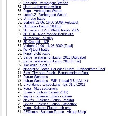
Behrendt - Verborgene Welten
nicer - verborgene welten
Foga - Verborgene Welten
Lupo4u2 - Verborgene Welten
Umfrage battle
Verkehr 22.06.-16.08.2009 [Aufgabe]
3D Foga - Falcon 2000LX
3D Levian- USS CVN-68 Nimitz 2005
3D 1.50 - 65er Pontiac Bonneville
3D macray - airship
3D Croqodil - ICE
Verkehr 22.06.-16.08.2009 [Final]
[WIP] Licht battle
[Final] Licht battle
Battle Telekommunikation 2010 [Aufgabe]
Battle Telekommunikation 2010 [Final]
Tier oder Frucht ?
binaerpilot: Battle Tier oder Frucht - Erdbeerkäfer Final
Elex: Tier oder Frucht: Bananamäleon Final
Future Weapons
Future Weapons - WIP-Thread (FÜR ALLE)
Erkundung / Entdeckung - bis 31.07.2011
Foga - MarsSettlement
Science Fiction (Januar 2012)
sayris - Science Fiction - sphere
elektrix - Science Fiction - reaktor
Levian - Science Fiction - Wheatley
Foga - Science Fiction - oh crap
REDbrain - Science Fiction - Ahlnep-Uhnp