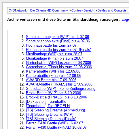
C4DNetwork :: Die Cinema 4D Community
>
Contest-Bereich
>
Battles und Contests
>
Archiv verlassen und diese Seite im Standarddesign anzeigen :
abg
Schreibtischobjekte (WIP) bis 4.07.06
Schreibtischobjekte (Final) bis 4.07.06
Hochhausbattle bis zum 27.07.
Hochhausbattle bis zum 27.07. (Finals)
Musikanlage (WIP) bis zum 28.07
Musikanlage (Final) bis zum 28.07
Gartenbattle (WIP) bis zum 22.08.2006
Gartenbattle (Final) bis zum 22.08.2006
Kamerabattle (WIP) bis 12.09.06
Kamerabattle (Final) bis 12.09.06
AWARD-Battle bis 17.09.2006
AWARD-battle (FINALS) bis 17.09.2006
Smiliebattle (WIP) - keine Zeitbegrenzung
Erotik-Battle (WIP) bis 8.10.2006
Erotik-Battle (FINALS) bis 8.10.2006
[Diskussion] Teambattle
[Teambattle] Die REGELN
[TB] Sleeping Dreams (Anmeldung)
[TB] Sleeping Dreams (WIP)
[TB] Sleeping Dreams (Finals)
Ferrari F430 Battle (WIP) 16.02.07
Ferrari F430 Battle (FINAL) 16.02.07