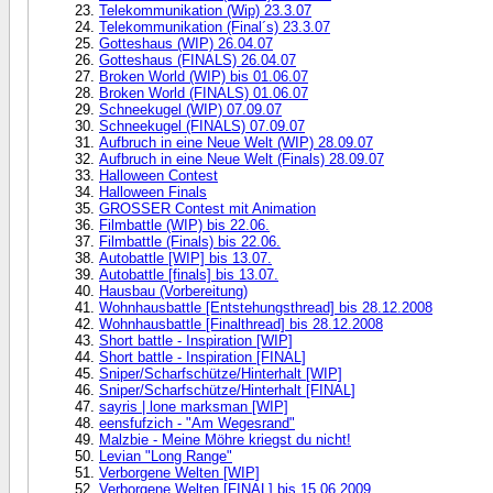
Telekommunikation (Wip) 23.3.07
Telekommunikation (Final´s) 23.3.07
Gotteshaus (WIP) 26.04.07
Gotteshaus (FINALS) 26.04.07
Broken World (WIP) bis 01.06.07
Broken World (FINALS) 01.06.07
Schneekugel (WIP) 07.09.07
Schneekugel (FINALS) 07.09.07
Aufbruch in eine Neue Welt (WIP) 28.09.07
Aufbruch in eine Neue Welt (Finals) 28.09.07
Halloween Contest
Halloween Finals
GROSSER Contest mit Animation
Filmbattle (WIP) bis 22.06.
Filmbattle (Finals) bis 22.06.
Autobattle [WIP] bis 13.07.
Autobattle [finals] bis 13.07.
Hausbau (Vorbereitung)
Wohnhausbattle [Entstehungsthread] bis 28.12.2008
Wohnhausbattle [Finalthread] bis 28.12.2008
Short battle - Inspiration [WIP]
Short battle - Inspiration [FINAL]
Sniper/Scharfschütze/Hinterhalt [WIP]
Sniper/Scharfschütze/Hinterhalt [FINAL]
sayris | lone marksman [WIP]
eensfufzich - "Am Wegesrand"
Malzbie - Meine Möhre kriegst du nicht!
Levian "Long Range"
Verborgene Welten [WIP]
Verborgene Welten [FINAL] bis 15.06.2009