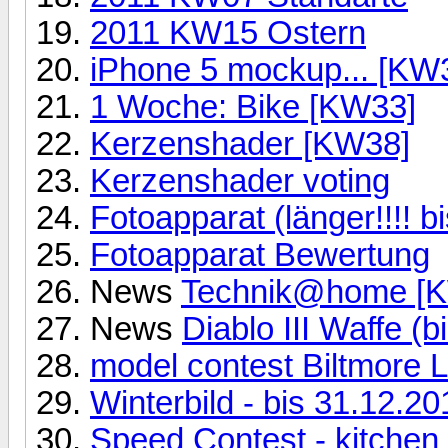
2011 KW15 Ostern
iPhone 5 mockup... [KW
1 Woche: Bike [KW33]
Kerzenshader [KW38]
Kerzenshader voting
Fotoapparat (länger!!!! bi
Fotoapparat Bewertung
News
Technik@home [K
News
Diablo III Waffe (
model contest Biltmore
Winterbild - bis 31.12.20
Speed Contest - kitchen