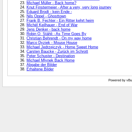
Michael Müller - Back home?
Knut Finstermeier - After a very, very long journey
Eduard Brodt - kein Ende -
Nils Oppel - Ghosttown
Frank B. Fechter - Ein Ritter kehrt heim
Michél Keilhauer - End of War
Jens Denker - back home
Robin O. Stähli - As Time Goes By
Christian Behrendt - On my way home
Marco Dyziek - Mouse House
Michael Jedrzejczyk - Home Sweet Home
Carsten Baucke - Zurück im Schrott
Peter Schuster - Destination
Michael Mlynek Back Home
Abgabe der Bilder
Erhaltene Bilder
Powered by vBull