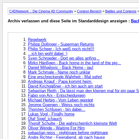
C4DNetwork :: Die Cinema 4D Community
>
Contest-Bereich
>
Battles und Contests
Archiv verlassen und diese Seite im Standarddesign anzeigen :
Bac
Regelwerk
Philipp Dollinger - Superman Returns
Philip Scheer - Ich weiß noch nicht!!!
...ich bin wohl dabei :)
Sven Schroeder - Dort wo alles anfing...
Mirko Hänßgen - Back home in the land of the pig...
Daniel Mihajlovic - Back Home - jau!
Mark Schmale - Name noch unklar
Eine erschreckende Wahrheit - Mal sehn!
Andreas Knauf - Papa kommt heim.
David Kirchgäßner - ich bin auch am start
Sebastian Reith - Da lässt man den kleinen mal für ein paar S
Fabio von Arx - Entscheidungen
Michael Herbig - Vom Leben geprägt
Jerome Goergen - Weiss noch nichts
Thorsten Schlusen - bin dabei...
Lukas Vogl - Finally home
Olaf Sigel_ichauch
Thorolf Schulte - Die wahrscheinlich kleinste Welt
Oliver Wende - Waiting For Him
sebastian reiss - nightmare before nightmare
Andre Richter - Feierabend, ab nach hause