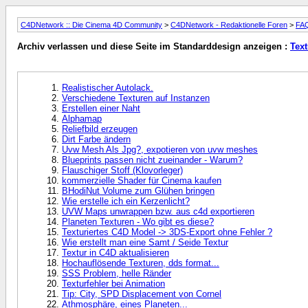
C4DNetwork :: Die Cinema 4D Community
>
C4DNetwork - Redaktionelle Foren
>
FAQ
Archiv verlassen und diese Seite im Standarddesign anzeigen :
Text
Realistischer Autolack.
Verschiedene Texturen auf Instanzen
Erstellen einer Naht
Alphamap
Reliefbild erzeugen
Dirt Farbe ändern
Uvw Mesh Als Jpg?, expotieren von uvw meshes
Blueprints passen nicht zueinander - Warum?
Flauschiger Stoff (Klovorleger)
kommerzielle Shader für Cinema kaufen
BHodiNut Volume zum Glühen bringen
Wie erstelle ich ein Kerzenlicht?
UVW Maps unwrappen bzw. aus c4d exportieren
Planeten Texturen - Wo gibt es diese?
Texturiertes C4D Model -> 3DS-Export ohne Fehler ?
Wie erstellt man eine Samt / Seide Textur
Textur in C4D aktualisieren
Hochauflösende Texturen, dds format...
SSS Problem, helle Ränder
Texturfehler bei Animation
Tip: City, SPD Displacement von Cornel
Athmosphäre, eines Planeten...