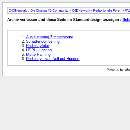
C4DNetwork :: Die Cinema 4D Community
>
C4DNetwork - Redaktionelle Foren
>
FAQ
Archiv verlassen und diese Seite im Standarddesign anzeigen :
Bel
Ausleuchtung Zimmerszene
Schattencomositing
Radiosityfake
HDRI - Lighting
Matte Painting
Radiosity - von Null auf Hundert
Powered by vBull