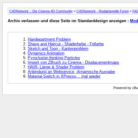
C4DNetwork :: Die Cinema 4D Community
>
C4DNetwork - Redaktionelle Foren
>
FAQ
Archiv verlassen und diese Seite im Standarddesign anzeigen :
Modu
Hairdepartment Problem
Shave and Haircut - Shaderfarbe - Fellarbe
Sketch and Toon - Kantenproblem
Dynamics Animation
Pyrocluster-thinking Particles
Import von ZBrush zu Cinema - Displacementmaps
HAIR- Länge & Shader Problem
Anbindung an Webservice, dynamische Ausgabe
Material-Switch in XPresso… mal wieder
Powered by vBull