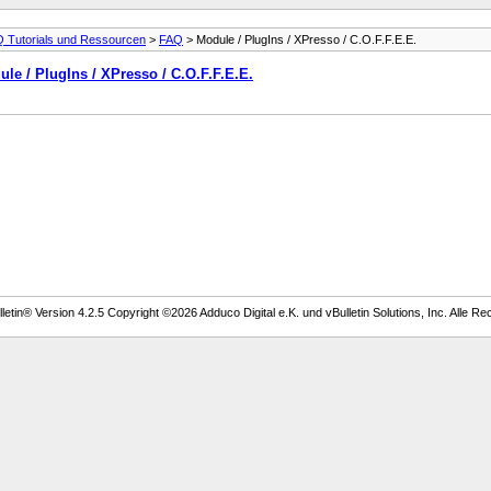
 Tutorials und Ressourcen
>
FAQ
> Module / PlugIns / XPresso / C.O.F.F.E.E.
le / PlugIns / XPresso / C.O.F.F.E.E.
etin® Version 4.2.5 Copyright ©2026 Adduco Digital e.K. und vBulletin Solutions, Inc. Alle Re