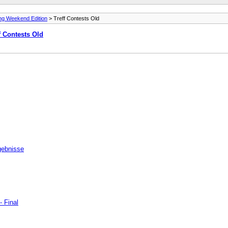
ng Weekend Edition
> Treff Contests Old
f Contests Old
gebnisse
 Final