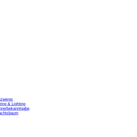
nzwergs
ing & Lighting
nnerbekanntgabe
nachtsbaum