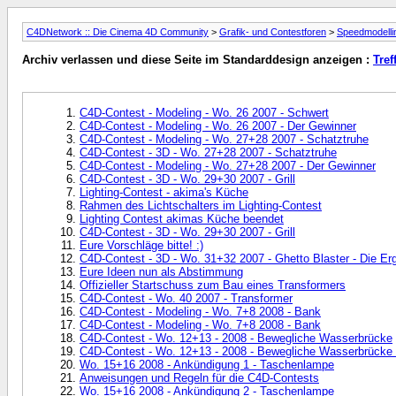
C4DNetwork :: Die Cinema 4D Community
>
Grafik- und Contestforen
>
Speedmodelli
Archiv verlassen und diese Seite im Standarddesign anzeigen :
Tref
C4D-Contest - Modeling - Wo. 26 2007 - Schwert
C4D-Contest - Modeling - Wo. 26 2007 - Der Gewinner
C4D-Contest - Modeling - Wo. 27+28 2007 - Schatztruhe
C4D-Contest - 3D - Wo. 27+28 2007 - Schatztruhe
C4D-Contest - Modeling - Wo. 27+28 2007 - Der Gewinner
C4D-Contest - 3D - Wo. 29+30 2007 - Grill
Lighting-Contest - akima's Küche
Rahmen des Lichtschalters im Lighting-Contest
Lighting Contest akimas Küche beendet
C4D-Contest - 3D - Wo. 29+30 2007 - Grill
Eure Vorschläge bitte! :)
C4D-Contest - 3D - Wo. 31+32 2007 - Ghetto Blaster - Die Er
Eure Ideen nun als Abstimmung
Offizieller Startschuss zum Bau eines Transformers
C4D-Contest - Wo. 40 2007 - Transformer
C4D-Contest - Modeling - Wo. 7+8 2008 - Bank
C4D-Contest - Modeling - Wo. 7+8 2008 - Bank
C4D-Contest - Wo. 12+13 - 2008 - Bewegliche Wasserbrücke
C4D-Contest - Wo. 12+13 - 2008 - Bewegliche Wasserbrücke -
Wo. 15+16 2008 - Ankündigung 1 - Taschenlampe
Anweisungen und Regeln für die C4D-Contests
Wo. 15+16 2008 - Ankündigung 2 - Taschenlampe