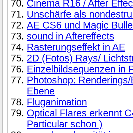
Cinema R16 / After Effe
Unschärfe als nondestruk
AE CS6 und Magic Bullet 
sound in Aftereffects
Rasterungseffekt in AE
2D (Fotos) Rays/ Lichtstr
Einzelbildsequenzen in 
Photoshop: Renderings/Bi
Ebene
Fluganimation
Optical Flares erkennt C
Particular schon )