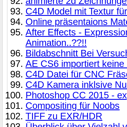
animierte 2d Zeichnung
C4D Model mit Textur fü
Online präsentaions Mate
After Effects - Expressi
Animation..??!!
Bildabschnitt Bei Versuc
AE CS6 importiert kein
C4D Datei für CNC Fräs
C4D Kamera inklsive Nu
Photoshop CC 2015 - ex
Compositing für Noobs
TIFF zu EXR/HDR
Überblick über Vielzahl 