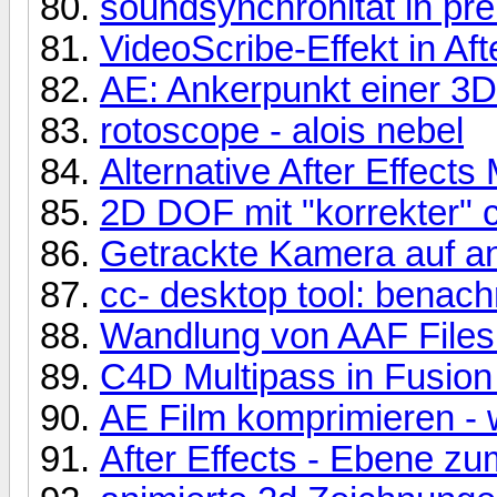
soundsynchronität in pr
VideoScribe-Effekt in Afte
AE: Ankerpunkt einer 3D
rotoscope - alois nebel
Alternative After Effects
2D DOF mit "korrekter" 
Getrackte Kamera auf a
cc- desktop tool: benach
Wandlung von AAF Files 
C4D Multipass in Fusio
AE Film komprimieren -
After Effects - Ebene zu