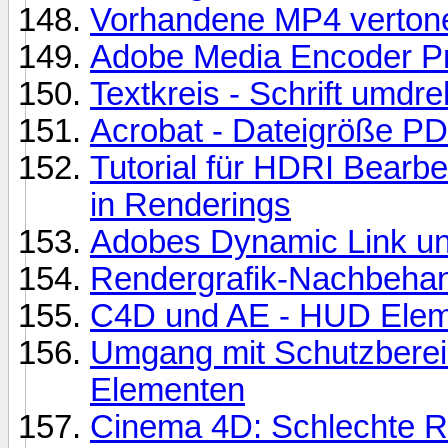
Vorhandene MP4 verton
Adobe Media Encoder P
Textkreis - Schrift umdr
Acrobat - Dateigröße PD
Tutorial für HDRI Bearb
in Renderings
Adobes Dynamic Link u
Rendergrafik-Nachbehan
C4D und AE - HUD Elem
Umgang mit Schutzberei
Elementen
Cinema 4D: Schlechte R