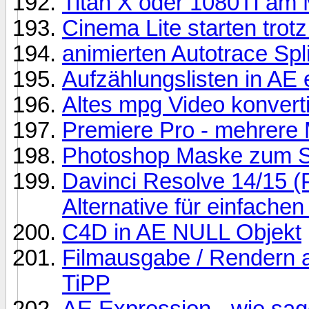
Titan X oder 1080TI am M
Cinema Lite starten trotz
animierten Autotrace Sp
Aufzählungslisten in AE 
Altes mpg Video konvert
Premiere Pro - mehrere 
Photoshop Maske zum S
Davinci Resolve 14/15 (
Alternative für einfachen
C4D in AE NULL Objekt
Filmausgabe / Rendern a
TiPP
AE Expression - wie sag