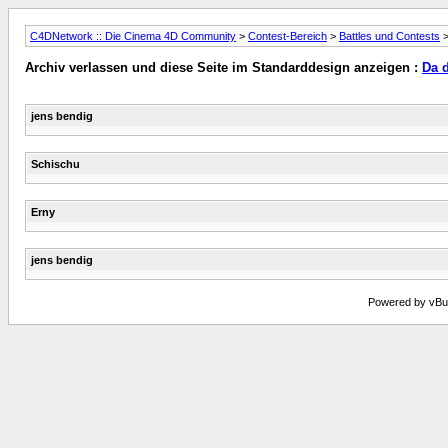
C4DNetwork :: Die Cinema 4D Community
>
Contest-Bereich
>
Battles und Contests
Archiv verlassen und diese Seite im Standarddesign anzeigen :
Da d
jens bendig
Schischu
Erny
jens bendig
Powered by vBull