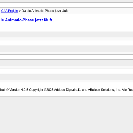
>
C4A Projekt
> Da die Animatic-Phase jetzt läuft...
ie Animatic-Phase jetzt läuft...
etin® Version 4.2.5 Copyright ©2026 Adduco Digital e.K. und vBulletin Solutions, Inc. Alle Re