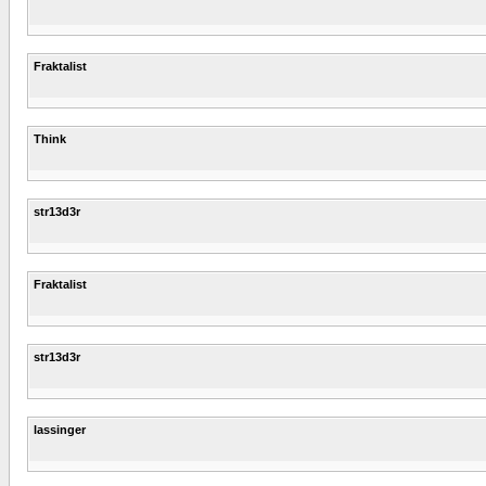
Fraktalist
Think
str13d3r
Fraktalist
str13d3r
lassinger