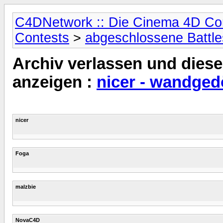
C4DNetwork :: Die Cinema 4D C
Contests
>
abgeschlossene Battle
Archiv verlassen und diese
anzeigen :
nicer - wandge
nicer
Foga
malzbie
NovaC4D