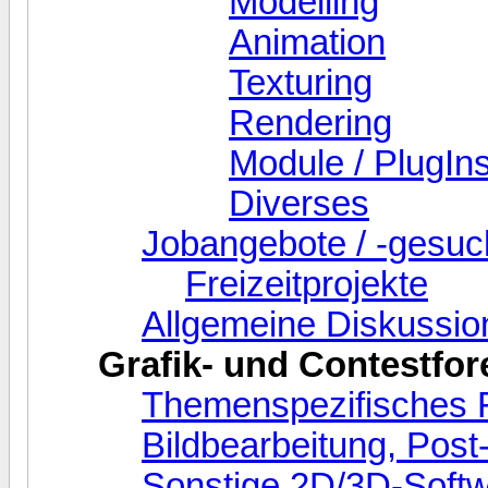
Modelling
Animation
Texturing
Rendering
Module / PlugIns
Diverses
Jobangebote / -gesu
Freizeitprojekte
Allgemeine Diskussio
Grafik- und Contestfor
Themenspezifisches
Bildbearbeitung, Pos
Sonstige 2D/3D-Soft