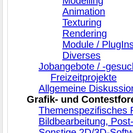
Modelling
Animation
Texturing
Rendering
Module / PlugIns
Diverses
Jobangebote / -gesu
Freizeitprojekte
Allgemeine Diskussio
Grafik- und Contestfor
Themenspezifisches
Bildbearbeitung, Pos
Sonstige 2D/3D-Soft