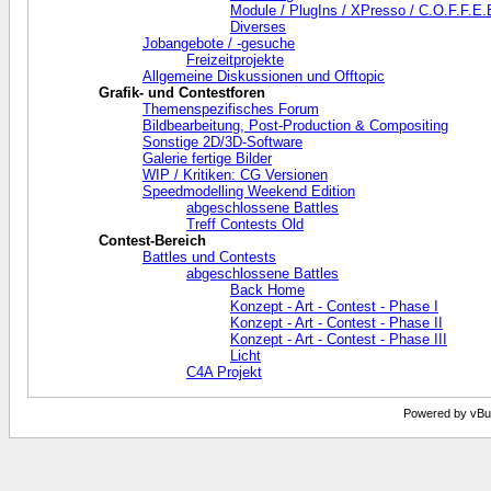
Module / PlugIns / XPresso / C.O.F.F.E.
Diverses
Jobangebote / -gesuche
Freizeitprojekte
Allgemeine Diskussionen und Offtopic
Grafik- und Contestforen
Themenspezifisches Forum
Bildbearbeitung, Post-Production & Compositing
Sonstige 2D/3D-Software
Galerie fertige Bilder
WIP / Kritiken: CG Versionen
Speedmodelling Weekend Edition
abgeschlossene Battles
Treff Contests Old
Contest-Bereich
Battles und Contests
abgeschlossene Battles
Back Home
Konzept - Art - Contest - Phase I
Konzept - Art - Contest - Phase II
Konzept - Art - Contest - Phase III
Licht
C4A Projekt
Powered by vBull