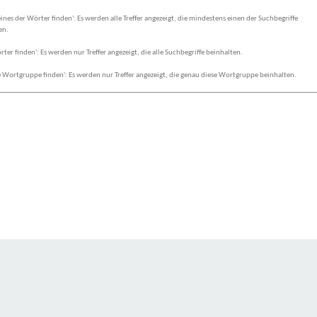
eines der Wörter finden': Es werden alle Treffer angezeigt, die mindestens einen der Suchbegriffe
en.
rter finden': Es werden nur Treffer angezeigt, die alle Suchbegriffe beinhalten.
 Wortgruppe finden': Es werden nur Treffer angezeigt, die genau diese Wortgruppe beinhalten.