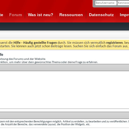
te
Forum
Was ist neu?
Ressourcen
Datenschutz
Imp
zuerst die
Hilfe - Häufig gestellte Fragen
durch. Sie müssen sich vermutlich
registrieren
, be
starten. Sie können auch jetzt schon Beiträge lesen. Suchen Sie sich einfach das Forum aus,
fe
Nutzung des Forums und der Website.
unktion, um mehr über dein gewünschtes Thema oder deine Frage zu erfahren.
ern mit den entsprechenden Berechtigungen möglich, Artikel zu erstellen, zu bearbeiten und zu veröffentlichen. 
B. die Anzahl der Bereiche, das verwendete Layout, die Position der Widgets, etc.