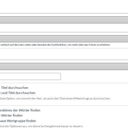
e einfach auf die Links unten oder benutze die Suchfunktion, um mehr über das Forum zu erfahren.
 Titel durchsuchen
t und Titel durchsuchen
iese Option, um sowohl den Text, als auch den Titel eines Hilfeeintrags zu durchsuchen.
endeines der Wörter finden
e Wörter finden
aue Wortgruppe finden
ine der Optionen aus, um deine Suchergebnisse besser zu steuern: