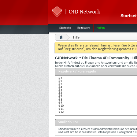
Startsei
Startseite
Regelwerk
Helfen
Hilfe
Wenn dies Ihr erster Besuch hier ist, lesen Sie bitte 
auf 'Registrieren', um den Registrierungsprozess zu 
C4DNetwork :: Die Cinema 4D Community - Hil
In der Hilfe findest du Fragen und Antworten rund um die 
Klicke einfach auf die Links unten oder verwende die Suchf
Regelwerk / Forenregeln
§ 1
§ 2
§ 3
§ 4
§ 5
§ 6
§ 7
§ 8
§ 9
§ 10
§ 11
§ 12
vBulletin-CMS
Mit dem vBulletin-CMS ist es den Administratoren und den Benutz
und lässt sich bis in das kleinste Detail anpassen. Dazu gehört z.