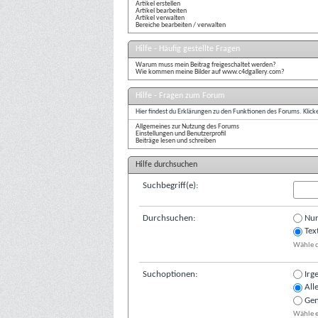
Artikel erstellen
Artikel bearbeiten
Artikel verwalten
Bereiche bearbeiten / verwalten
Hilfe - Häufig gestellte Fragen
Warum muss mein Beitrag freigeschaltet werden?
Wie kommen meine Bilder auf www.c4dgallery.com?
Hilfe - Fragen zum Forum
Hier findest du Erklärungen zu den Funktionen des Forums. Klick
Allgemeines zur Nutzung des Forums
Einstellungen und Benutzerprofil
Beiträge lesen und schreiben
Hilfe durchsuchen
Suchbegriff(e):
Durchsuchen:
Nur
Tex
Wähle d
Suchoptionen:
Irg
All
Gen
Wähle e