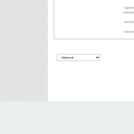
'Irgend
enthalt
'Alle Wö
'Genaue