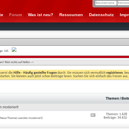
te
Forum
Was ist neu?
Ressourcen
Datenschutz
Imp
age: 145
n? Klick rechts auf Helfen -->
zuerst die
Hilfe - Häufig gestellte Fragen
durch. Sie müssen sich vermutlich
registrieren
, be
starten. Sie können auch jetzt schon Beiträge lesen. Suchen Sie sich einfach das Forum aus,
.
Themen / Bei
n moderiert!
Themen: 1.628
RSS-
Feed
Beiträge: 34.632
ne (Neue Themen werden moderiert)
dieses
Forums
anzeigen