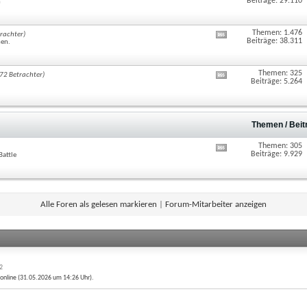
Feed
Beiträge: 29.110
n
dieses
Forums
anzeigen
Themen: 1.476
RSS-
trachter)
Feed
Beiträge: 38.311
nen.
dieses
Forums
anzeigen
Themen: 325
RSS-
(72 Betrachter)
Feed
Beiträge: 5.264
dieses
Forums
anzeigen
Themen / Bei
Themen: 305
RSS-
Feed
Beiträge: 9.929
Battle
dieses
Forums
anzeigen
Alle Foren als gelesen markieren
|
Forum-Mitarbeiter anzeigen
32
g online (31.05.2026 um
14:26
Uhr).