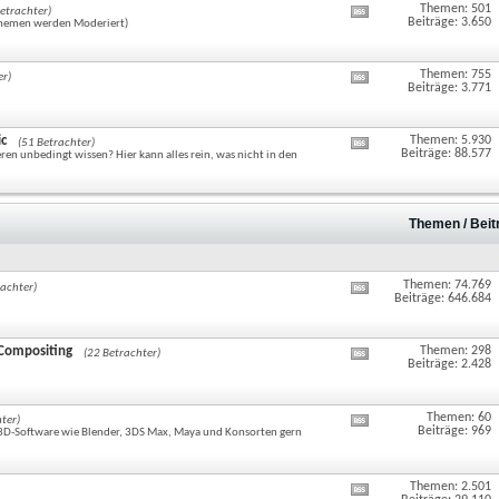
Themen: 501
RSS-
etrachter)
Feed
Beiträge: 3.650
Themen werden Moderiert)
dieses
Forums
anzeigen
Themen: 755
RSS-
er)
Feed
Beiträge: 3.771
dieses
Forums
anzeigen
ic
Themen: 5.930
RSS-
(51 Betrachter)
Feed
Beiträge: 88.577
n unbedingt wissen? Hier kann alles rein, was nicht in den
dieses
Forums
anzeigen
Themen / Bei
Themen: 74.769
RSS-
rachter)
Feed
Beiträge: 646.684
dieses
Forums
anzeigen
 Compositing
Themen: 298
RSS-
(22 Betrachter)
Feed
Beiträge: 2.428
dieses
Forums
anzeigen
Themen: 60
RSS-
ter)
Feed
Beiträge: 969
/3D-Software wie Blender, 3DS Max, Maya und Konsorten gern
dieses
Forums
anzeigen
Themen: 2.501
RSS-