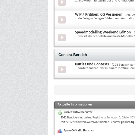
... Showroom fertige Bilder und Animatione
WIP / Kritiken: CG Versionen
(28 Be
... der Weg zu fertigen Bildern und Animatio
Speedmodelling Weekend Edition
... wer ist der schnellste und beste Modeller?
Contest-Bereich
Battles und Contests
(223 Betrachter)
... fordert andere User zu einem Inoffiziellen 
Aktuelle Informationen
Zurzeit aktive Benutzer
3032 Benutzer sind online
.
Registrierte Benutzer: 0, Gäste: 30
Mit 22.172 Benutzern waren die meisten Benutzer gleichzeiti
Spam-O-Matic Statistics