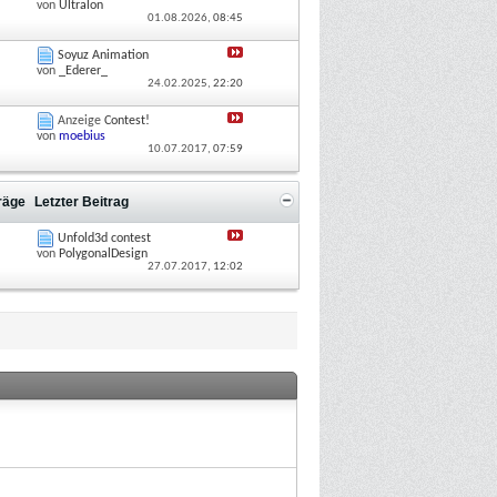
von
Ultralon
01.08.2026,
08:45
Soyuz Animation
von
_Ederer_
24.02.2025,
22:20
Anzeige
Contest!
von
moebius
10.07.2017,
07:59
träge
Letzter Beitrag
Unfold3d contest
von
PolygonalDesign
27.07.2017,
12:02