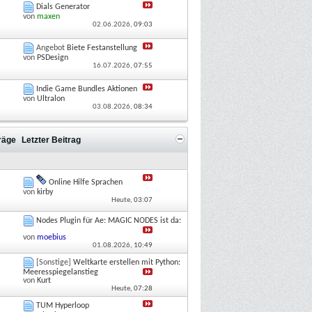
Dials Generator
von
maxen
02.06.2026,
09:03
Angebot
Biete Festanstellung
von
PSDesign
16.07.2026,
07:55
Indie Game Bundles Aktionen
von
Ultralon
03.08.2026,
08:34
träge
Letzter Beitrag
Online Hilfe Sprachen
von
kirby
Heute,
03:07
Nodes Plugin für Ae: MAGIC NODES ist da:
von
moebius
01.08.2026,
10:49
[Sonstige]
Weltkarte erstellen mit Python:
Meeresspiegelanstieg
von
Kurt
Heute,
07:28
TUM Hyperloop