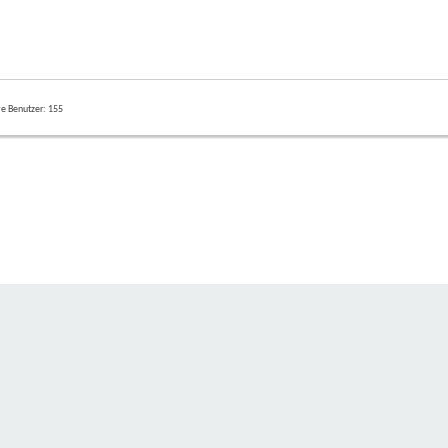
ve Benutzer
155
P SKORPIL
IMPRESSUM UND KONTAKT
DATENSCHUTZ
Alle Zeitangaben in WEZ +1. Es ist jet