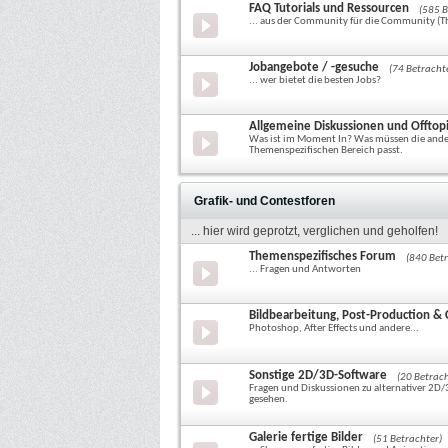
FAQ Tutorials und Ressourcen
(585 B
... aus der Community für die Community (
Jobangebote / -gesuche
(74 Betracht
... wer bietet die besten Jobs?
Allgemeine Diskussionen und Offtop
Was ist im Moment In? Was müssen die andere
Themenspezifischen Bereich passt.
Grafik- und Contestforen
... hier wird geprotzt, verglichen und geholfen!
Themenspezifisches Forum
(840 Bet
... Fragen und Antworten
Bildbearbeitung, Post-Production &
Photoshop, After Effects und andere...
Sonstige 2D/3D-Software
(20 Betrach
Fragen und Diskussionen zu alternativer 2D
gesehen.
Galerie fertige Bilder
(51 Betrachter)