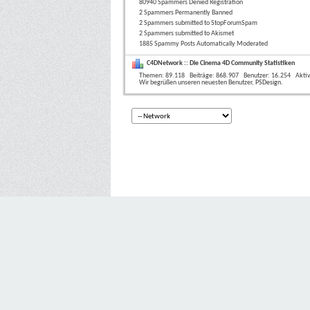
80940 Spammers Denied Registration
2 Spammers Permanently Banned
2 Spammers submitted to StopForumSpam
2 Spammers submitted to Akismet
1885 Spammy Posts Automatically Moderated
C4DNetwork :: Die Cinema 4D Community Statistiken
Themen
89.118
Beiträge
868.907
Benutzer
16.254
Akti
Wir begrüßen unseren neuesten Benutzer,
PSDesign
.
© 2013 - C4DNETWORK - PHILIP