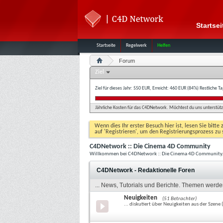
Startsei
Startseite
Regelwerk
Helfen
Forum
Ziel
Ziel für dieses Jahr: 550 EUR, Erreicht: 460 EUR (84%)
Restliche T
Jährliche Kosten für das C4DNetwork. Möchtest du uns unterstütze
Wenn dies Ihr erster Besuch hier ist, lesen Sie bitte 
auf 'Registrieren', um den Registrierungsprozess zu 
C4DNetwork :: Die Cinema 4D Community
Willkommen bei C4DNetwork :: Die Cinema 4D Community
C4DNetwork - Redaktionelle Foren
... News, Tutorials und Berichte. Themen werde
Neuigkeiten
(51 Betrachter)
... diskutiert über Neuigkeiten aus der Sze