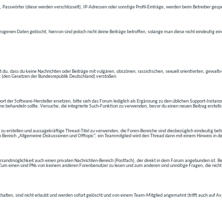
 Passwörter (diese werden verschlüsselt), IP-Adressen oder sonstige Profil-Einträge, werden beim Betreiber gespe
ogenen Daten gelöscht, hiervon sind jedoch nicht deine Beiträge betroffen, solange man diese nicht eindeutig ei
t du, dass du keine Nachrichten oder Beiträge mit vulgären, obszönen, rassistischen, sexuell orientierten, gewal
t (den Gesetzen der Bundesrepublik Deutschland) verstoßen.
t der Software-Hersteller ersetzen, bitte sieh das Forum lediglich als Ergänzung zu den üblichen Support-Instanz
e behandeln sollte. Versuche, die integrierte Such-Funktion zu verwenden, bevor du einen neuen Beitrag erstells
 zu erstellen und aussagekräftige Thread-Titel zu verwenden, die Foren-Bereiche sind diesbezüglich eindeutig betite
 den Bereich „Allgemeine Diskussionen und Offtopic“, ein Teammitglied wird den Thread dann mit einem Hinweis in d
andmöglichkeit auch einen privaten Nachrichten-Bereich (Postfach), der direkt in dem Forum angebunden ist. Bev
t. Zum einen sind PNs von keinem anderen Forenbenutzer zu lesen und zum anderen sind unnötige Fragen, die nicht
thalten, sind nicht erlaubt und werden sofort gelöscht und von einem Team-Mitglied angemahnt (trifft auch auf Av