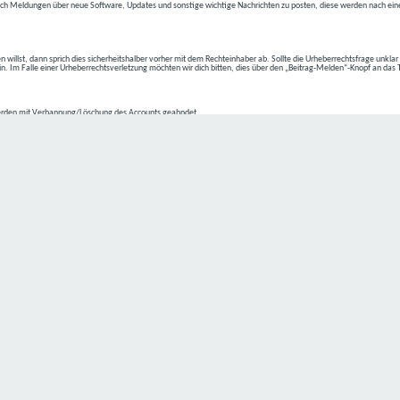
ch Meldungen über neue Software, Updates und sonstige wichtige Nachrichten zu posten, diese werden nach eine
n willst, dann sprich dies sicherheitshalber vorher mit dem Rechteinhaber ab. Sollte die Urheberrechtsfrage unkla
ein. Im Falle einer Urheberrechtsverletzung möchten wir dich bitten, dies über den „Beitrag-Melden“-Knopf an das
rden mit Verbannung/Löschung des Accounts geahndet.
2-4 kommen.
isten.
Datenschutz hat einen besonders hohen Stellenwert für die Geschäftsleitung der
C4D Network
. Eine Nutzung der
ne Person besondere Services unseres Unternehmens über unsere Internetseite in Anspruch nehmen möchte, kön
 erforderlich und besteht für eine solche Verarbeitung keine gesetzliche Grundlage, holen wir generell eine Einwi