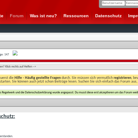
te
Forum
Was ist neu?
Ressourcen
Datenschutz
Imp
age: 147
n? Klick rechts auf Helfen -->
zuerst die
Hilfe - Häufig gestellte Fragen
durch. Sie müssen sich vermutlich
registrieren
, be
starten. Sie können auch jetzt schon Beiträge lesen. Suchen Sie sich einfach das Forum aus,
das Regelwerk und die Datenschutzerklärung wurde angepasst. Du musst diese erst akzeptieren um das Forum weit
chutz:
verstanden.