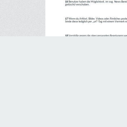
§6
Benutzer haben die Möglichkeit, im sog. News-Berei
gelöscht/verschoben.
§7
Wenn du Artikel, Bilder, Videos oder Ähnliches poste
binde diese lediglich per „url“-Tag mit einem Vermerk 
§8
Verstöße gegen die oben genannten Regelungen we
1. Regelverstoß = Verwarnung !!
2. Regelverstoß = 3 Tage aus dem Board verbannt
3. Regelverstoß = 10 Tage aus dem Board verbannt
4. Regelverstoß = komplette Löschung des Accounts
Bei Verletzung vom §1 kann es auch direkt zu Punkt 
Den Aufforderungen der Team-Mitglieder ist Folge zu le
---
Letzte Änderung: 11.05.2018
Datenschutzerklärung
Wir freuen uns sehr über Ihr Interesse an unserem Unternehmen. 
Angabe personenbezogener Daten möglich. Sofern eine betroffe
erforderlich werden. Ist die Verarbeitung personenbezogener Daten