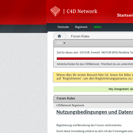
Startsei
Startseite
Regelwerk
Helfen
Forum Rules
Ziel
Ziel für dieses Jahr: 550 EUR, Erreicht: 460 EUR (84%)
Restliche T
Jährliche Kosten für das C4DNetwork. Möchtest du uns unterstütze
Wenn dies Ihr erster Besuch hier ist, lesen Sie bitte 
auf 'Registrieren', um den Registrierungsprozess zu 
Hey Unregistriert, 
Forum Rules
C4DNetwork Regelwerk
Nutzungsbedingungen und Datens
Registrierung und Benutzung des Forums sind kostenlos.
Durch deine Anmeldung erklärst du dich mit den Forenregeln ein