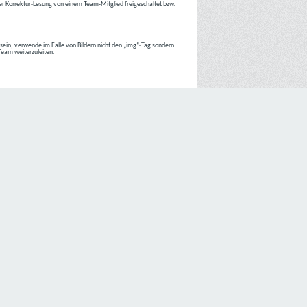
r Korrektur-Lesung von einem Team-Mitglied freigeschaltet bzw.
r sein, verwende im Falle von Bildern nicht den „img“-Tag sondern
 Team weiterzuleiten.
 Internetseiten der
C4D Network
ist grundsätzlich ohne jede
nte jedoch eine Verarbeitung personenbezogener Daten
lligung der betroffenen Person ein.