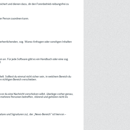
ichert und dienen dazu, dir den Forenbetrieb reibungsfrei zu
ner Person zuordnen kann.
tverherrlichenden, sog. Warez-Anfragen oder sonstigen Inhalten
en an. Für jede Software gibt es ein Handbuch oder eine sog.
t.
lt. Solltest du einmal nicht sicher sein, in welchem Bereich du
en richtigen Bereich verschieben.
or du eine Nachricht verschicken willst, überlege vorher genau,
 mehrere Personen betreffen, störend und gehören nicht ins
atare und Signaturen zu), der „News-Bereich“ ist hiervon –