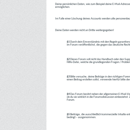
Deine persönlichen Daten, wie zum Beispiel deine E-Mail-Adresse,
ermöglichen.
Im Falle einer Löschung deines Accounts werden alle personenbez
Deine Daten werden nicht an Dritte weitergegeben!
§1
Durch dein Einverständnis mit den Regeln garantiers
im Forum veröffentlichst, die gegen das deutsche Rech
§2
Dieses Forum soll nicht das Handbuch oder den Suppor
Hilfe-Datei, welche die grundlegenden Fragen / Problem
§3
Bitte versuche, deine Beiträge in den richtigen Foren
einen Beitrag erstellen sollst, verwende hierfür bitte
§4
Das Forum besitzt neben der allgemeinen E-Mail-Vers
ob du sie wirklich in die Forumsdiskussion einbeziehs
Forum.
§5
Beiträge, die ausschließlich kommerzielle Inhalte en
bedingt – ausgenommen.