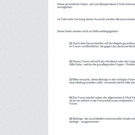
Deine persönlichen Daten, wie zum Beispiel deine E-Mail-Adresse,
ermöglichen.
Im Falle einer Löschung deines Accounts werden alle personenbez
Deine Daten werden nicht an Dritte weitergegeben!
§1
Durch dein Einverständnis mit den Regeln garantiers
im Forum veröffentlichst, die gegen das deutsche Rech
§2
Dieses Forum soll nicht das Handbuch oder den Suppor
Hilfe-Datei, welche die grundlegenden Fragen / Problem
§3
Bitte versuche, deine Beiträge in den richtigen Foren
einen Beitrag erstellen sollst, verwende hierfür bitte
§4
Das Forum besitzt neben der allgemeinen E-Mail-Vers
ob du sie wirklich in die Forumsdiskussion einbeziehs
Forum.
§5
Beiträge, die ausschließlich kommerzielle Inhalte en
bedingt – ausgenommen.