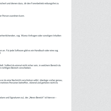
ichert und dienen dazu, dir den Forenbetrieb reibungsfrei zu
ner Person zuordnen kann.
tverherrlichenden, sog. Warez-Anfragen oder sonstigen Inhalten
en an. Für jede Software gibt es ein Handbuch oder eine sog.
t.
lt. Solltest du einmal nicht sicher sein, in welchem Bereich du
en richtigen Bereich verschieben.
or du eine Nachricht verschicken willst, überlege vorher genau,
 mehrere Personen betreffen, störend und gehören nicht ins
atare und Signaturen zu), der „News-Bereich“ ist hiervon –