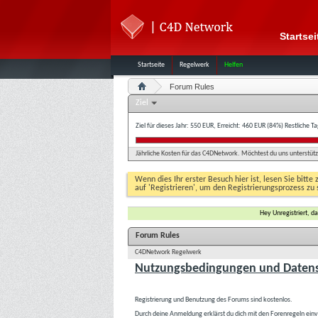
Startsei
Startseite
Regelwerk
Helfen
Forum Rules
Ziel
Ziel für dieses Jahr: 550 EUR, Erreicht: 460 EUR (84%)
Restliche T
Jährliche Kosten für das C4DNetwork. Möchtest du uns unterstütze
Wenn dies Ihr erster Besuch hier ist, lesen Sie bitte 
auf 'Registrieren', um den Registrierungsprozess zu 
Hey Unregistriert, 
Forum Rules
C4DNetwork Regelwerk
Nutzungsbedingungen und Datens
Registrierung und Benutzung des Forums sind kostenlos.
Durch deine Anmeldung erklärst du dich mit den Forenregeln ein