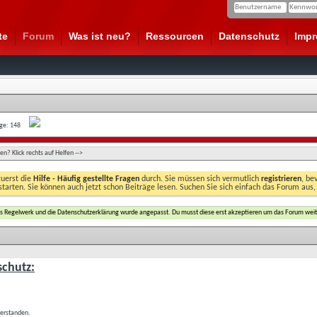
te
Forum
Was ist neu?
Ressourcen
Datenschutz
Imp
age: 148
n? Klick rechts auf Helfen -->
zuerst die
Hilfe - Häufig gestellte Fragen
durch. Sie müssen sich vermutlich
registrieren
, be
starten. Sie können auch jetzt schon Beiträge lesen. Suchen Sie sich einfach das Forum aus,
das Regelwerk und die Datenschutzerklärung wurde angepasst. Du musst diese erst akzeptieren um das Forum weit
chutz:
verstanden.