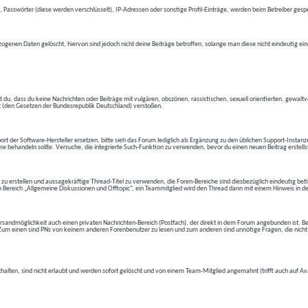
 Passwörter (diese werden verschlüsselt), IP-Adressen oder sonstige Profil-Einträge, werden beim Betreiber gespe
ogenen Daten gelöscht, hiervon sind jedoch nicht deine Beiträge betroffen, solange man diese nicht eindeutig ei
t du, dass du keine Nachrichten oder Beiträge mit vulgären, obszönen, rassistischen, sexuell orientierten, gewal
t (den Gesetzen der Bundesrepublik Deutschland) verstoßen.
t der Software-Hersteller ersetzen, bitte sieh das Forum lediglich als Ergänzung zu den üblichen Support-Instanz
e behandeln sollte. Versuche, die integrierte Such-Funktion zu verwenden, bevor du einen neuen Beitrag erstells
 zu erstellen und aussagekräftige Thread-Titel zu verwenden, die Foren-Bereiche sind diesbezüglich eindeutig betite
 den Bereich „Allgemeine Diskussionen und Offtopic“, ein Teammitglied wird den Thread dann mit einem Hinweis in d
andmöglichkeit auch einen privaten Nachrichten-Bereich (Postfach), der direkt in dem Forum angebunden ist. Bev
t. Zum einen sind PNs von keinem anderen Forenbenutzer zu lesen und zum anderen sind unnötige Fragen, die nicht
thalten, sind nicht erlaubt und werden sofort gelöscht und von einem Team-Mitglied angemahnt (trifft auch auf Av