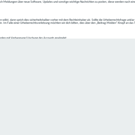
ch Meldungen über neue Software, Updates und sonstige wichtige Nachrichten zu posten, diese werden nach eine
n willst, dann sprich dies sicherheitshalber vorher mit dem Rechteinhaber ab. Sollte die Urheberrechtsfrage unkla
ein. Im Falle einer Urheberrechtsverletzung möchten wir dich bitten, dies über den „Beitrag-Melden“-Knopf an das
rden mit Verbannung/Löschung des Accounts geahndet.
2-4 kommen.
isten.
Datenschutz hat einen besonders hohen Stellenwert für die Geschäftsleitung der
C4D Network
. Eine Nutzung der
ne Person besondere Services unseres Unternehmens über unsere Internetseite in Anspruch nehmen möchte, kön
 erforderlich und besteht für eine solche Verarbeitung keine gesetzliche Grundlage, holen wir generell eine Einwi