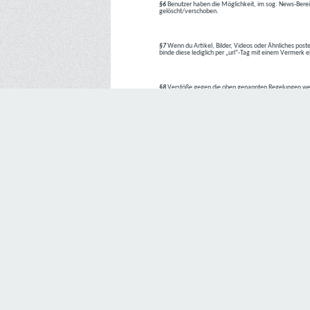
§6
Benutzer haben die Möglichkeit, im sog. News-Berei
gelöscht/verschoben.
§7
Wenn du Artikel, Bilder, Videos oder Ähnliches poste
binde diese lediglich per „url“-Tag mit einem Vermerk 
§8
Verstöße gegen die oben genannten Regelungen we
1. Regelverstoß = Verwarnung !!
2. Regelverstoß = 3 Tage aus dem Board verbannt
3. Regelverstoß = 10 Tage aus dem Board verbannt
4. Regelverstoß = komplette Löschung des Accounts
Bei Verletzung vom §1 kann es auch direkt zu Punkt 
Den Aufforderungen der Team-Mitglieder ist Folge zu le
---
Letzte Änderung: 11.05.2018
Datenschutzerklärung
Wir freuen uns sehr über Ihr Interesse an unserem Unternehmen. 
Angabe personenbezogener Daten möglich. Sofern eine betroffe
erforderlich werden. Ist die Verarbeitung personenbezogener Daten