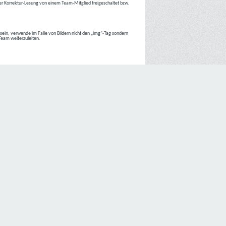
r Korrektur-Lesung von einem Team-Mitglied freigeschaltet bzw.
r sein, verwende im Falle von Bildern nicht den „img“-Tag sondern
 Team weiterzuleiten.
 Internetseiten der
C4D Network
ist grundsätzlich ohne jede
nte jedoch eine Verarbeitung personenbezogener Daten
lligung der betroffenen Person ein.