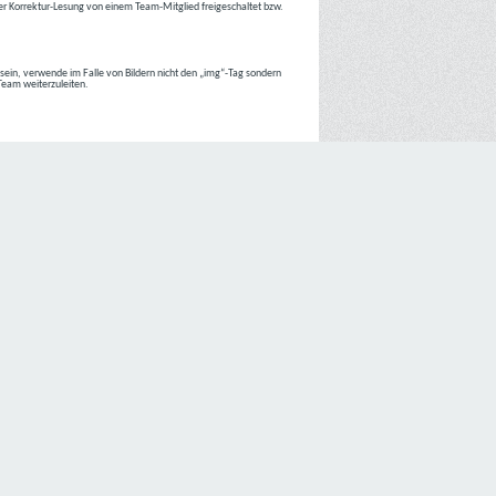
r Korrektur-Lesung von einem Team-Mitglied freigeschaltet bzw.
r sein, verwende im Falle von Bildern nicht den „img“-Tag sondern
 Team weiterzuleiten.
 Internetseiten der
C4D Network
ist grundsätzlich ohne jede
nte jedoch eine Verarbeitung personenbezogener Daten
lligung der betroffenen Person ein.