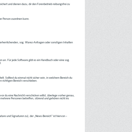
ichert und dienen dazu, dir den Forenbetrieb reibungsfrei zu
ner Person zuordnen kann.
tverherrlichenden, sog. Warez-Anfragen oder sonstigen Inhalten
en an. Für jede Software gibt es ein Handbuch oder eine sog.
t.
lt. Solltest du einmal nicht sicher sein, in welchem Bereich du
en richtigen Bereich verschieben.
or du eine Nachricht verschicken willst, überlege vorher genau,
 mehrere Personen betreffen, störend und gehören nicht ins
atare und Signaturen zu), der „News-Bereich“ ist hiervon –