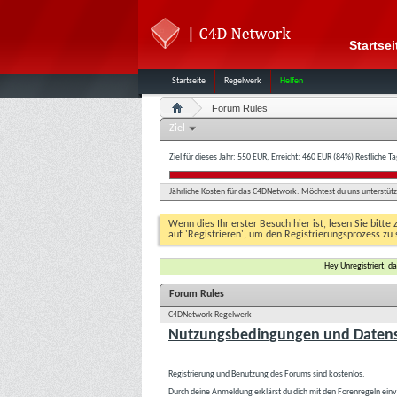
Startsei
Startseite
Regelwerk
Helfen
Forum Rules
Ziel
Ziel für dieses Jahr: 550 EUR, Erreicht: 460 EUR (84%)
Restliche T
Jährliche Kosten für das C4DNetwork. Möchtest du uns unterstütze
Wenn dies Ihr erster Besuch hier ist, lesen Sie bitte 
auf 'Registrieren', um den Registrierungsprozess zu 
Hey Unregistriert, 
Forum Rules
C4DNetwork Regelwerk
Nutzungsbedingungen und Datens
Registrierung und Benutzung des Forums sind kostenlos.
Durch deine Anmeldung erklärst du dich mit den Forenregeln ein