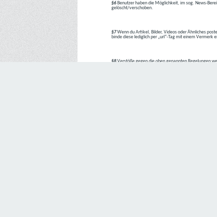
§6
Benutzer haben die Möglichkeit, im sog. News-Berei
gelöscht/verschoben.
§7
Wenn du Artikel, Bilder, Videos oder Ähnliches poste
binde diese lediglich per „url“-Tag mit einem Vermerk 
§8
Verstöße gegen die oben genannten Regelungen we
1. Regelverstoß = Verwarnung !!
2. Regelverstoß = 3 Tage aus dem Board verbannt
3. Regelverstoß = 10 Tage aus dem Board verbannt
4. Regelverstoß = komplette Löschung des Accounts
Bei Verletzung vom §1 kann es auch direkt zu Punkt 
Den Aufforderungen der Team-Mitglieder ist Folge zu le
---
Letzte Änderung: 11.05.2018
Datenschutzerklärung
Wir freuen uns sehr über Ihr Interesse an unserem Unternehmen. 
Angabe personenbezogener Daten möglich. Sofern eine betroffe
erforderlich werden. Ist die Verarbeitung personenbezogener Daten