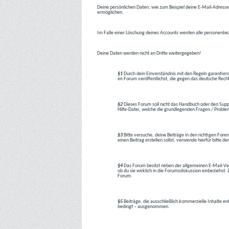
Deine persönlichen Daten, wie zum Beispiel deine E-Mail-Adresse,
ermöglichen.
Im Falle einer Löschung deines Accounts werden alle personenbez
Deine Daten werden nicht an Dritte weitergegeben!
§1
Durch dein Einverständnis mit den Regeln garantiers
im Forum veröffentlichst, die gegen das deutsche Rech
§2
Dieses Forum soll nicht das Handbuch oder den Suppor
Hilfe-Datei, welche die grundlegenden Fragen / Problem
§3
Bitte versuche, deine Beiträge in den richtigen Foren
einen Beitrag erstellen sollst, verwende hierfür bitte
§4
Das Forum besitzt neben der allgemeinen E-Mail-Vers
ob du sie wirklich in die Forumsdiskussion einbeziehs
Forum.
§5
Beiträge, die ausschließlich kommerzielle Inhalte en
bedingt – ausgenommen.