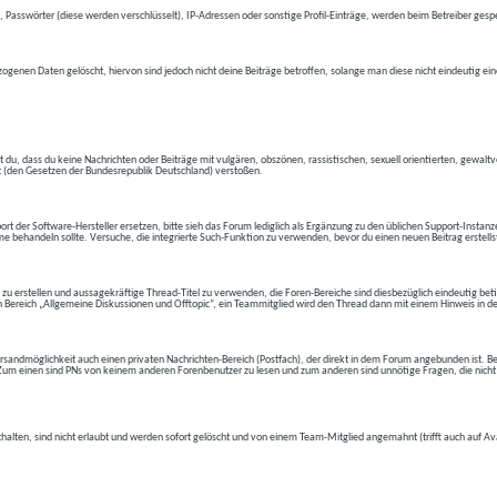
 Passwörter (diese werden verschlüsselt), IP-Adressen oder sonstige Profil-Einträge, werden beim Betreiber gespe
ogenen Daten gelöscht, hiervon sind jedoch nicht deine Beiträge betroffen, solange man diese nicht eindeutig ei
t du, dass du keine Nachrichten oder Beiträge mit vulgären, obszönen, rassistischen, sexuell orientierten, gewal
t (den Gesetzen der Bundesrepublik Deutschland) verstoßen.
t der Software-Hersteller ersetzen, bitte sieh das Forum lediglich als Ergänzung zu den üblichen Support-Instanz
e behandeln sollte. Versuche, die integrierte Such-Funktion zu verwenden, bevor du einen neuen Beitrag erstells
 zu erstellen und aussagekräftige Thread-Titel zu verwenden, die Foren-Bereiche sind diesbezüglich eindeutig betite
 den Bereich „Allgemeine Diskussionen und Offtopic“, ein Teammitglied wird den Thread dann mit einem Hinweis in d
andmöglichkeit auch einen privaten Nachrichten-Bereich (Postfach), der direkt in dem Forum angebunden ist. Bev
t. Zum einen sind PNs von keinem anderen Forenbenutzer zu lesen und zum anderen sind unnötige Fragen, die nicht
thalten, sind nicht erlaubt und werden sofort gelöscht und von einem Team-Mitglied angemahnt (trifft auch auf Av