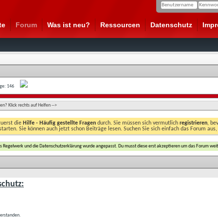
te
Forum
Was ist neu?
Ressourcen
Datenschutz
Imp
age: 146
n? Klick rechts auf Helfen -->
zuerst die
Hilfe - Häufig gestellte Fragen
durch. Sie müssen sich vermutlich
registrieren
, be
starten. Sie können auch jetzt schon Beiträge lesen. Suchen Sie sich einfach das Forum aus,
das Regelwerk und die Datenschutzerklärung wurde angepasst. Du musst diese erst akzeptieren um das Forum weit
chutz:
verstanden.