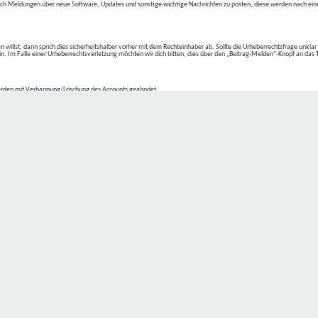
ch Meldungen über neue Software, Updates und sonstige wichtige Nachrichten zu posten, diese werden nach eine
n willst, dann sprich dies sicherheitshalber vorher mit dem Rechteinhaber ab. Sollte die Urheberrechtsfrage unkla
ein. Im Falle einer Urheberrechtsverletzung möchten wir dich bitten, dies über den „Beitrag-Melden“-Knopf an das
rden mit Verbannung/Löschung des Accounts geahndet.
2-4 kommen.
isten.
Datenschutz hat einen besonders hohen Stellenwert für die Geschäftsleitung der
C4D Network
. Eine Nutzung der
ne Person besondere Services unseres Unternehmens über unsere Internetseite in Anspruch nehmen möchte, kön
 erforderlich und besteht für eine solche Verarbeitung keine gesetzliche Grundlage, holen wir generell eine Einwi