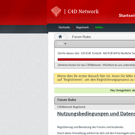
Startsei
Startseite
Regelwerk
Helfen
Forum Rules
Ziel
Ziel für dieses Jahr: 550 EUR, Erreicht: 460 EUR (84%)
Restliche T
Jährliche Kosten für das C4DNetwork. Möchtest du uns unterstütze
Wenn dies Ihr erster Besuch hier ist, lesen Sie bitte 
auf 'Registrieren', um den Registrierungsprozess zu 
Hey Unregistriert, 
Forum Rules
C4DNetwork Regelwerk
Nutzungsbedingungen und Datens
Registrierung und Benutzung des Forums sind kostenlos.
Durch deine Anmeldung erklärst du dich mit den Forenregeln ein