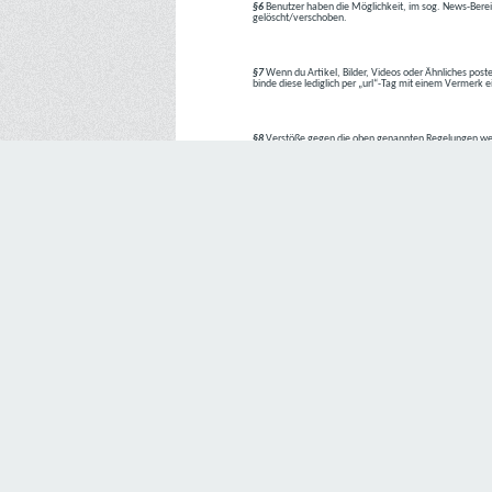
§6
Benutzer haben die Möglichkeit, im sog. News-Berei
gelöscht/verschoben.
§7
Wenn du Artikel, Bilder, Videos oder Ähnliches poste
binde diese lediglich per „url“-Tag mit einem Vermerk 
§8
Verstöße gegen die oben genannten Regelungen we
1. Regelverstoß = Verwarnung !!
2. Regelverstoß = 3 Tage aus dem Board verbannt
3. Regelverstoß = 10 Tage aus dem Board verbannt
4. Regelverstoß = komplette Löschung des Accounts
Bei Verletzung vom §1 kann es auch direkt zu Punkt 
Den Aufforderungen der Team-Mitglieder ist Folge zu le
---
Letzte Änderung: 11.05.2018
Datenschutzerklärung
Wir freuen uns sehr über Ihr Interesse an unserem Unternehmen. 
Angabe personenbezogener Daten möglich. Sofern eine betroffe
erforderlich werden. Ist die Verarbeitung personenbezogener Daten