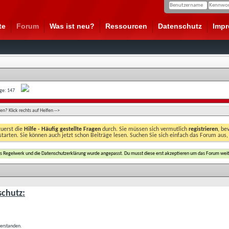
te
Forum
Was ist neu?
Ressourcen
Datenschutz
Imp
age: 147
n? Klick rechts auf Helfen -->
zuerst die
Hilfe - Häufig gestellte Fragen
durch. Sie müssen sich vermutlich
registrieren
, be
starten. Sie können auch jetzt schon Beiträge lesen. Suchen Sie sich einfach das Forum aus,
das Regelwerk und die Datenschutzerklärung wurde angepasst. Du musst diese erst akzeptieren um das Forum weit
chutz:
verstanden.