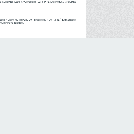
r Korrektur-Lesung von einem Team-Mitglied freigeschaltet bzw.
r sein, verwende im Falle von Bildern nicht den „img“-Tag sondern
 Team weiterzuleiten.
 Internetseiten der
C4D Network
ist grundsätzlich ohne jede
nte jedoch eine Verarbeitung personenbezogener Daten
lligung der betroffenen Person ein.