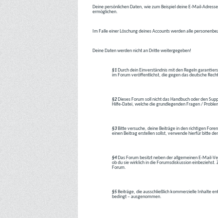
Deine persönlichen Daten, wie zum Beispiel deine E-Mail-Adresse,
ermöglichen.
Im Falle einer Löschung deines Accounts werden alle personenbez
Deine Daten werden nicht an Dritte weitergegeben!
§1
Durch dein Einverständnis mit den Regeln garantiers
im Forum veröffentlichst, die gegen das deutsche Rech
§2
Dieses Forum soll nicht das Handbuch oder den Suppor
Hilfe-Datei, welche die grundlegenden Fragen / Problem
§3
Bitte versuche, deine Beiträge in den richtigen Foren
einen Beitrag erstellen sollst, verwende hierfür bitte
§4
Das Forum besitzt neben der allgemeinen E-Mail-Vers
ob du sie wirklich in die Forumsdiskussion einbeziehs
Forum.
§5
Beiträge, die ausschließlich kommerzielle Inhalte en
bedingt – ausgenommen.