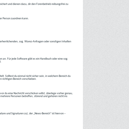
ichert und dienen dazu, dir den Forenbetrieb reibungsfrei zu
ner Person zuordnen kann.
tverherrlichenden, sog. Warez-Anfragen oder sonstigen Inhalten
en an. Für jede Software gibt es ein Handbuch oder eine sog.
t.
lt. Solltest du einmal nicht sicher sein, in welchem Bereich du
en richtigen Bereich verschieben.
or du eine Nachricht verschicken willst, überlege vorher genau,
 mehrere Personen betreffen, störend und gehören nicht ins
atare und Signaturen zu), der „News-Bereich“ ist hiervon –