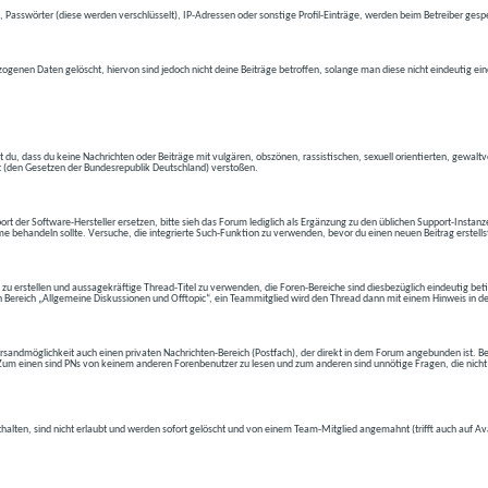
 Passwörter (diese werden verschlüsselt), IP-Adressen oder sonstige Profil-Einträge, werden beim Betreiber gespe
ogenen Daten gelöscht, hiervon sind jedoch nicht deine Beiträge betroffen, solange man diese nicht eindeutig ei
t du, dass du keine Nachrichten oder Beiträge mit vulgären, obszönen, rassistischen, sexuell orientierten, gewal
t (den Gesetzen der Bundesrepublik Deutschland) verstoßen.
t der Software-Hersteller ersetzen, bitte sieh das Forum lediglich als Ergänzung zu den üblichen Support-Instanz
e behandeln sollte. Versuche, die integrierte Such-Funktion zu verwenden, bevor du einen neuen Beitrag erstells
 zu erstellen und aussagekräftige Thread-Titel zu verwenden, die Foren-Bereiche sind diesbezüglich eindeutig betite
 den Bereich „Allgemeine Diskussionen und Offtopic“, ein Teammitglied wird den Thread dann mit einem Hinweis in d
andmöglichkeit auch einen privaten Nachrichten-Bereich (Postfach), der direkt in dem Forum angebunden ist. Bev
t. Zum einen sind PNs von keinem anderen Forenbenutzer zu lesen und zum anderen sind unnötige Fragen, die nicht
thalten, sind nicht erlaubt und werden sofort gelöscht und von einem Team-Mitglied angemahnt (trifft auch auf Av