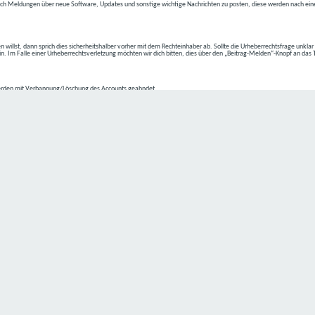
ch Meldungen über neue Software, Updates und sonstige wichtige Nachrichten zu posten, diese werden nach eine
n willst, dann sprich dies sicherheitshalber vorher mit dem Rechteinhaber ab. Sollte die Urheberrechtsfrage unkla
ein. Im Falle einer Urheberrechtsverletzung möchten wir dich bitten, dies über den „Beitrag-Melden“-Knopf an das
rden mit Verbannung/Löschung des Accounts geahndet.
2-4 kommen.
isten.
Datenschutz hat einen besonders hohen Stellenwert für die Geschäftsleitung der
C4D Network
. Eine Nutzung der
ne Person besondere Services unseres Unternehmens über unsere Internetseite in Anspruch nehmen möchte, kön
 erforderlich und besteht für eine solche Verarbeitung keine gesetzliche Grundlage, holen wir generell eine Einwi