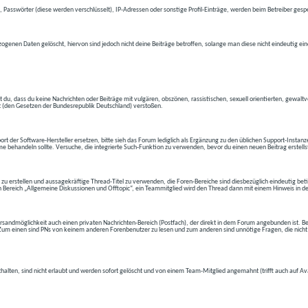
 Passwörter (diese werden verschlüsselt), IP-Adressen oder sonstige Profil-Einträge, werden beim Betreiber gespe
ogenen Daten gelöscht, hiervon sind jedoch nicht deine Beiträge betroffen, solange man diese nicht eindeutig ei
t du, dass du keine Nachrichten oder Beiträge mit vulgären, obszönen, rassistischen, sexuell orientierten, gewal
t (den Gesetzen der Bundesrepublik Deutschland) verstoßen.
t der Software-Hersteller ersetzen, bitte sieh das Forum lediglich als Ergänzung zu den üblichen Support-Instanz
e behandeln sollte. Versuche, die integrierte Such-Funktion zu verwenden, bevor du einen neuen Beitrag erstells
 zu erstellen und aussagekräftige Thread-Titel zu verwenden, die Foren-Bereiche sind diesbezüglich eindeutig betite
 den Bereich „Allgemeine Diskussionen und Offtopic“, ein Teammitglied wird den Thread dann mit einem Hinweis in d
andmöglichkeit auch einen privaten Nachrichten-Bereich (Postfach), der direkt in dem Forum angebunden ist. Bev
t. Zum einen sind PNs von keinem anderen Forenbenutzer zu lesen und zum anderen sind unnötige Fragen, die nicht
thalten, sind nicht erlaubt und werden sofort gelöscht und von einem Team-Mitglied angemahnt (trifft auch auf Av