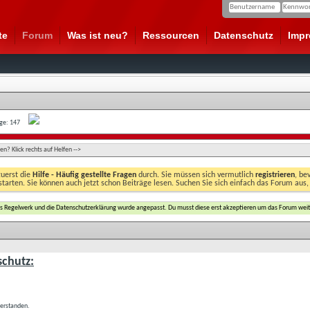
te
Forum
Was ist neu?
Ressourcen
Datenschutz
Imp
age: 147
n? Klick rechts auf Helfen -->
zuerst die
Hilfe - Häufig gestellte Fragen
durch. Sie müssen sich vermutlich
registrieren
, be
starten. Sie können auch jetzt schon Beiträge lesen. Suchen Sie sich einfach das Forum aus,
das Regelwerk und die Datenschutzerklärung wurde angepasst. Du musst diese erst akzeptieren um das Forum weit
chutz:
verstanden.