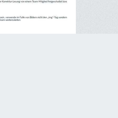
r Korrektur-Lesung von einem Team-Mitglied freigeschaltet bzw.
r sein, verwende im Falle von Bildern nicht den „img“-Tag sondern
 Team weiterzuleiten.
 Internetseiten der
C4D Network
ist grundsätzlich ohne jede
nte jedoch eine Verarbeitung personenbezogener Daten
lligung der betroffenen Person ein.