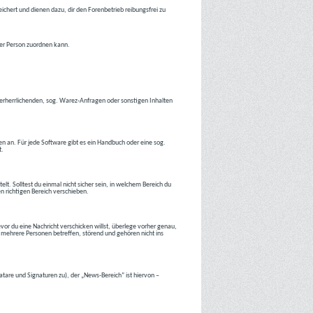
ichert und dienen dazu, dir den Forenbetrieb reibungsfrei zu
ner Person zuordnen kann.
tverherrlichenden, sog. Warez-Anfragen oder sonstigen Inhalten
en an. Für jede Software gibt es ein Handbuch oder eine sog.
t.
lt. Solltest du einmal nicht sicher sein, in welchem Bereich du
en richtigen Bereich verschieben.
or du eine Nachricht verschicken willst, überlege vorher genau,
 mehrere Personen betreffen, störend und gehören nicht ins
atare und Signaturen zu), der „News-Bereich“ ist hiervon –