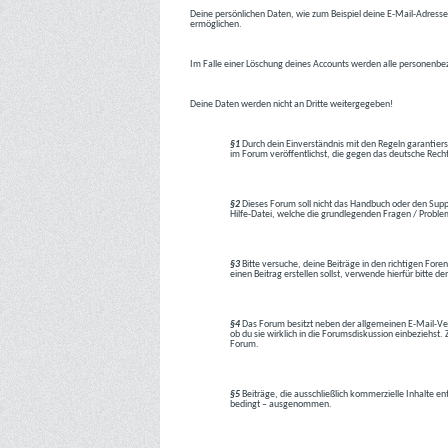
Deine persönlichen Daten, wie zum Beispiel deine E-Mail-Adresse,
ermöglichen.
Im Falle einer Löschung deines Accounts werden alle personenbez
Deine Daten werden nicht an Dritte weitergegeben!
§1
Durch dein Einverständnis mit den Regeln garantiers
im Forum veröffentlichst, die gegen das deutsche Rech
§2
Dieses Forum soll nicht das Handbuch oder den Suppor
Hilfe-Datei, welche die grundlegenden Fragen / Problem
§3
Bitte versuche, deine Beiträge in den richtigen Foren
einen Beitrag erstellen sollst, verwende hierfür bitte
§4
Das Forum besitzt neben der allgemeinen E-Mail-Vers
ob du sie wirklich in die Forumsdiskussion einbeziehs
Forum.
§5
Beiträge, die ausschließlich kommerzielle Inhalte en
bedingt – ausgenommen.