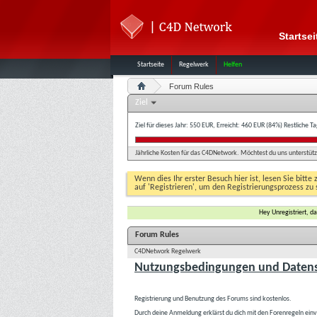
Startsei
Startseite
Regelwerk
Helfen
Forum Rules
Ziel
Ziel für dieses Jahr: 550 EUR, Erreicht: 460 EUR (84%)
Restliche T
Jährliche Kosten für das C4DNetwork. Möchtest du uns unterstütze
Wenn dies Ihr erster Besuch hier ist, lesen Sie bitte 
auf 'Registrieren', um den Registrierungsprozess zu 
Hey Unregistriert, 
Forum Rules
C4DNetwork Regelwerk
Nutzungsbedingungen und Datens
Registrierung und Benutzung des Forums sind kostenlos.
Durch deine Anmeldung erklärst du dich mit den Forenregeln ein