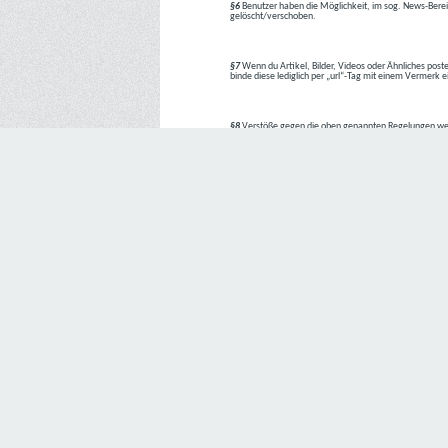
§6
Benutzer haben die Möglichkeit, im sog. News-Berei
gelöscht/verschoben.
§7
Wenn du Artikel, Bilder, Videos oder Ähnliches poste
binde diese lediglich per „url“-Tag mit einem Vermerk 
§8
Verstöße gegen die oben genannten Regelungen we
1. Regelverstoß = Verwarnung !!
2. Regelverstoß = 3 Tage aus dem Board verbannt
3. Regelverstoß = 10 Tage aus dem Board verbannt
4. Regelverstoß = komplette Löschung des Accounts
Bei Verletzung vom §1 kann es auch direkt zu Punkt 
Den Aufforderungen der Team-Mitglieder ist Folge zu le
---
Letzte Änderung: 11.05.2018
Datenschutzerklärung
Wir freuen uns sehr über Ihr Interesse an unserem Unternehmen. 
Angabe personenbezogener Daten möglich. Sofern eine betroffe
erforderlich werden. Ist die Verarbeitung personenbezogener Daten