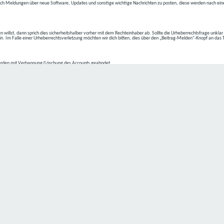
ch Meldungen über neue Software, Updates und sonstige wichtige Nachrichten zu posten, diese werden nach eine
n willst, dann sprich dies sicherheitshalber vorher mit dem Rechteinhaber ab. Sollte die Urheberrechtsfrage unkla
ein. Im Falle einer Urheberrechtsverletzung möchten wir dich bitten, dies über den „Beitrag-Melden“-Knopf an das
rden mit Verbannung/Löschung des Accounts geahndet.
2-4 kommen.
isten.
Datenschutz hat einen besonders hohen Stellenwert für die Geschäftsleitung der
C4D Network
. Eine Nutzung der
ne Person besondere Services unseres Unternehmens über unsere Internetseite in Anspruch nehmen möchte, kön
 erforderlich und besteht für eine solche Verarbeitung keine gesetzliche Grundlage, holen wir generell eine Einwi