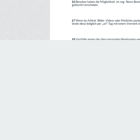
§6
Benutzer haben die Möglichkeit, im sog. News-Berei
gelöscht/verschoben.
§7
Wenn du Artikel, Bilder, Videos oder Ähnliches poste
binde diese lediglich per „url“-Tag mit einem Vermerk 
§8
Verstöße gegen die oben genannten Regelungen we
1. Regelverstoß = Verwarnung !!
2. Regelverstoß = 3 Tage aus dem Board verbannt
3. Regelverstoß = 10 Tage aus dem Board verbannt
4. Regelverstoß = komplette Löschung des Accounts
Bei Verletzung vom §1 kann es auch direkt zu Punkt 
Den Aufforderungen der Team-Mitglieder ist Folge zu le
---
Letzte Änderung: 11.05.2018
Datenschutzerklärung
Wir freuen uns sehr über Ihr Interesse an unserem Unternehmen. 
Angabe personenbezogener Daten möglich. Sofern eine betroffe
erforderlich werden. Ist die Verarbeitung personenbezogener Daten