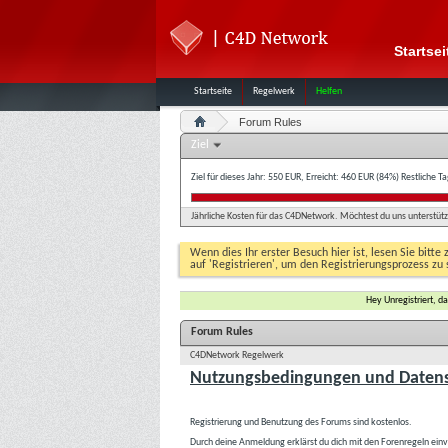
Startsei
Startseite
Regelwerk
Helfen
Forum Rules
Ziel
Ziel für dieses Jahr: 550 EUR, Erreicht: 460 EUR (84%)
Restliche T
Jährliche Kosten für das C4DNetwork. Möchtest du uns unterstütze
Wenn dies Ihr erster Besuch hier ist, lesen Sie bitte 
auf 'Registrieren', um den Registrierungsprozess zu 
Hey Unregistriert, 
Forum Rules
C4DNetwork Regelwerk
Nutzungsbedingungen und Datens
Registrierung und Benutzung des Forums sind kostenlos.
Durch deine Anmeldung erklärst du dich mit den Forenregeln ein