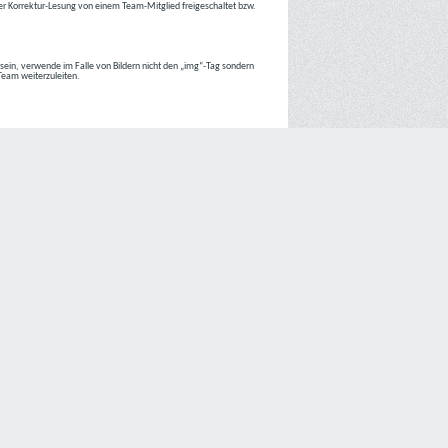
r Korrektur-Lesung von einem Team-Mitglied freigeschaltet bzw.
r sein, verwende im Falle von Bildern nicht den „img“-Tag sondern
 Team weiterzuleiten.
 Internetseiten der
C4D Network
ist grundsätzlich ohne jede
nte jedoch eine Verarbeitung personenbezogener Daten
lligung der betroffenen Person ein.