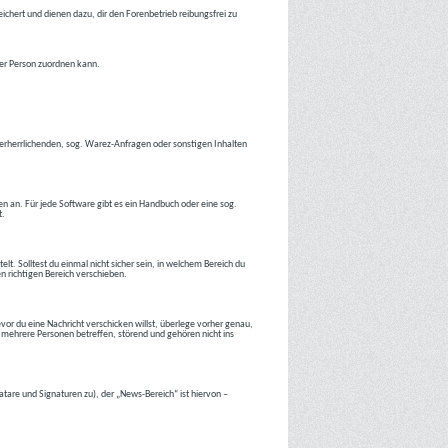
ichert und dienen dazu, dir den Forenbetrieb reibungsfrei zu
ner Person zuordnen kann.
tverherrlichenden, sog. Warez-Anfragen oder sonstigen Inhalten
en an. Für jede Software gibt es ein Handbuch oder eine sog.
t.
lt. Solltest du einmal nicht sicher sein, in welchem Bereich du
en richtigen Bereich verschieben.
or du eine Nachricht verschicken willst, überlege vorher genau,
 mehrere Personen betreffen, störend und gehören nicht ins
atare und Signaturen zu), der „News-Bereich“ ist hiervon –