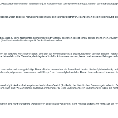
 Passwörter (diese werden verschlüsselt), IP-Adressen oder sonstige Profil-Einträge, werden beim Betreiber gespe
ogenen Daten gelöscht, hiervon sind jedoch nicht deine Beiträge betroffen, solange man diese nicht eindeutig ei
t du, dass du keine Nachrichten oder Beiträge mit vulgären, obszönen, rassistischen, sexuell orientierten, gewal
t (den Gesetzen der Bundesrepublik Deutschland) verstoßen.
t der Software-Hersteller ersetzen, bitte sieh das Forum lediglich als Ergänzung zu den üblichen Support-Instanz
e behandeln sollte. Versuche, die integrierte Such-Funktion zu verwenden, bevor du einen neuen Beitrag erstells
 zu erstellen und aussagekräftige Thread-Titel zu verwenden, die Foren-Bereiche sind diesbezüglich eindeutig betite
 den Bereich „Allgemeine Diskussionen und Offtopic“, ein Teammitglied wird den Thread dann mit einem Hinweis in d
andmöglichkeit auch einen privaten Nachrichten-Bereich (Postfach), der direkt in dem Forum angebunden ist. Bev
t. Zum einen sind PNs von keinem anderen Forenbenutzer zu lesen und zum anderen sind unnötige Fragen, die nicht
thalten, sind nicht erlaubt und werden sofort gelöscht und von einem Team-Mitglied angemahnt (trifft auch auf Av