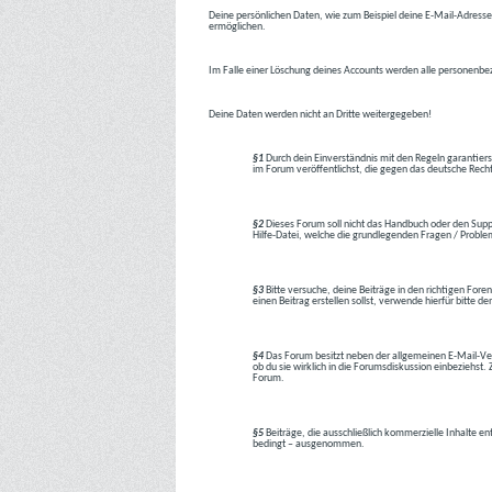
Deine persönlichen Daten, wie zum Beispiel deine E-Mail-Adresse,
ermöglichen.
Im Falle einer Löschung deines Accounts werden alle personenbez
Deine Daten werden nicht an Dritte weitergegeben!
§1
Durch dein Einverständnis mit den Regeln garantiers
im Forum veröffentlichst, die gegen das deutsche Rech
§2
Dieses Forum soll nicht das Handbuch oder den Suppor
Hilfe-Datei, welche die grundlegenden Fragen / Problem
§3
Bitte versuche, deine Beiträge in den richtigen Foren
einen Beitrag erstellen sollst, verwende hierfür bitte
§4
Das Forum besitzt neben der allgemeinen E-Mail-Vers
ob du sie wirklich in die Forumsdiskussion einbeziehs
Forum.
§5
Beiträge, die ausschließlich kommerzielle Inhalte en
bedingt – ausgenommen.