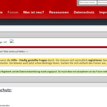
te
Forum
Was ist neu?
Ressourcen
Datenschutz
Imp
age: 147
n? Klick rechts auf Helfen -->
zuerst die
Hilfe - Häufig gestellte Fragen
durch. Sie müssen sich vermutlich
registrieren
, be
starten. Sie können auch jetzt schon Beiträge lesen. Suchen Sie sich einfach das Forum aus,
das Regelwerk und die Datenschutzerklärung wurde angepasst. Du musst diese erst akzeptieren um das Forum weit
chutz:
verstanden.