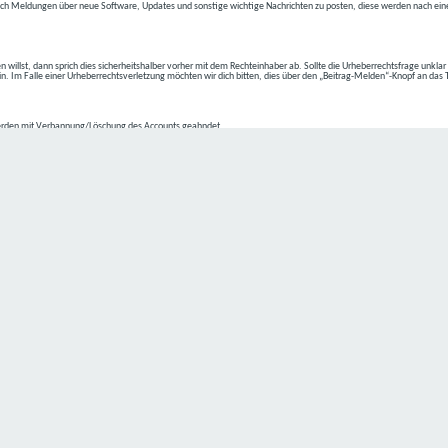
ch Meldungen über neue Software, Updates und sonstige wichtige Nachrichten zu posten, diese werden nach eine
n willst, dann sprich dies sicherheitshalber vorher mit dem Rechteinhaber ab. Sollte die Urheberrechtsfrage unkla
ein. Im Falle einer Urheberrechtsverletzung möchten wir dich bitten, dies über den „Beitrag-Melden“-Knopf an das
rden mit Verbannung/Löschung des Accounts geahndet.
2-4 kommen.
isten.
Datenschutz hat einen besonders hohen Stellenwert für die Geschäftsleitung der
C4D Network
. Eine Nutzung der
ne Person besondere Services unseres Unternehmens über unsere Internetseite in Anspruch nehmen möchte, kön
 erforderlich und besteht für eine solche Verarbeitung keine gesetzliche Grundlage, holen wir generell eine Einwi