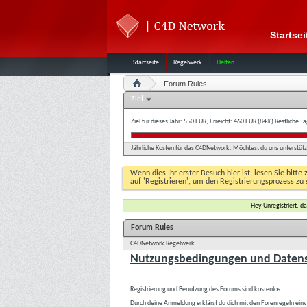
Startsei
Startseite
Regelwerk
Helfen
Forum Rules
Ziel
Ziel für dieses Jahr: 550 EUR, Erreicht: 460 EUR (84%)
Restliche T
Jährliche Kosten für das C4DNetwork. Möchtest du uns unterstütze
Wenn dies Ihr erster Besuch hier ist, lesen Sie bitte 
auf 'Registrieren', um den Registrierungsprozess zu 
Hey Unregistriert, 
Forum Rules
C4DNetwork Regelwerk
Nutzungsbedingungen und Datens
Registrierung und Benutzung des Forums sind kostenlos.
Durch deine Anmeldung erklärst du dich mit den Forenregeln ein