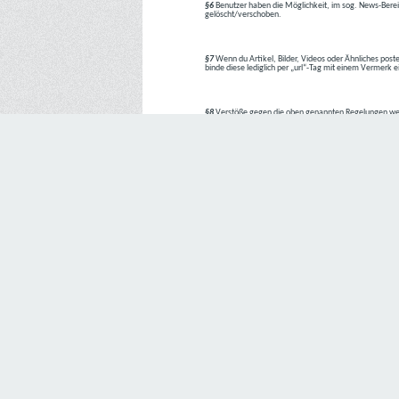
§6
Benutzer haben die Möglichkeit, im sog. News-Berei
gelöscht/verschoben.
§7
Wenn du Artikel, Bilder, Videos oder Ähnliches poste
binde diese lediglich per „url“-Tag mit einem Vermerk 
§8
Verstöße gegen die oben genannten Regelungen we
1. Regelverstoß = Verwarnung !!
2. Regelverstoß = 3 Tage aus dem Board verbannt
3. Regelverstoß = 10 Tage aus dem Board verbannt
4. Regelverstoß = komplette Löschung des Accounts
Bei Verletzung vom §1 kann es auch direkt zu Punkt 
Den Aufforderungen der Team-Mitglieder ist Folge zu le
---
Letzte Änderung: 11.05.2018
Datenschutzerklärung
Wir freuen uns sehr über Ihr Interesse an unserem Unternehmen. 
Angabe personenbezogener Daten möglich. Sofern eine betroffe
erforderlich werden. Ist die Verarbeitung personenbezogener Daten