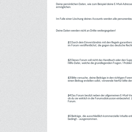
Deine persönlichen Daten, wie zum Beispiel deine E-Mail-Adresse,
ermöglichen.
Im Falle einer Löschung deines Accounts werden alle personenbez
Deine Daten werden nicht an Dritte weitergegeben!
§1
Durch dein Einverständnis mit den Regeln garantiers
im Forum veröffentlichst, die gegen das deutsche Rech
§2
Dieses Forum soll nicht das Handbuch oder den Suppor
Hilfe-Datei, welche die grundlegenden Fragen / Problem
§3
Bitte versuche, deine Beiträge in den richtigen Foren
einen Beitrag erstellen sollst, verwende hierfür bitte
§4
Das Forum besitzt neben der allgemeinen E-Mail-Vers
ob du sie wirklich in die Forumsdiskussion einbeziehs
Forum.
§5
Beiträge, die ausschließlich kommerzielle Inhalte en
bedingt – ausgenommen.