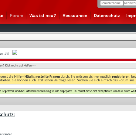
te
Forum
Was ist neu?
Ressourcen
Datenschutz
Imp
age: 145
n? Klick rechts auf Helfen -->
zuerst die
Hilfe - Häufig gestellte Fragen
durch. Sie müssen sich vermutlich
registrieren
, be
starten. Sie können auch jetzt schon Beiträge lesen. Suchen Sie sich einfach das Forum aus,
das Regelwerk und die Datenschutzerklärung wurde angepasst. Du musst diese erst akzeptieren um das Forum weit
chutz:
verstanden.