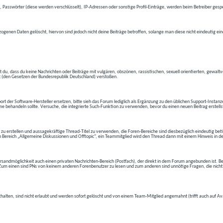
 Passwörter (diese werden verschlüsselt), IP-Adressen oder sonstige Profil-Einträge, werden beim Betreiber gespe
ogenen Daten gelöscht, hiervon sind jedoch nicht deine Beiträge betroffen, solange man diese nicht eindeutig ei
t du, dass du keine Nachrichten oder Beiträge mit vulgären, obszönen, rassistischen, sexuell orientierten, gewal
t (den Gesetzen der Bundesrepublik Deutschland) verstoßen.
t der Software-Hersteller ersetzen, bitte sieh das Forum lediglich als Ergänzung zu den üblichen Support-Instanz
e behandeln sollte. Versuche, die integrierte Such-Funktion zu verwenden, bevor du einen neuen Beitrag erstells
 zu erstellen und aussagekräftige Thread-Titel zu verwenden, die Foren-Bereiche sind diesbezüglich eindeutig betite
 den Bereich „Allgemeine Diskussionen und Offtopic“, ein Teammitglied wird den Thread dann mit einem Hinweis in d
andmöglichkeit auch einen privaten Nachrichten-Bereich (Postfach), der direkt in dem Forum angebunden ist. Bev
t. Zum einen sind PNs von keinem anderen Forenbenutzer zu lesen und zum anderen sind unnötige Fragen, die nicht
thalten, sind nicht erlaubt und werden sofort gelöscht und von einem Team-Mitglied angemahnt (trifft auch auf Av