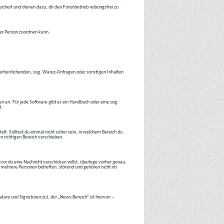
ichert und dienen dazu, dir den Forenbetrieb reibungsfrei zu
ner Person zuordnen kann.
tverherrlichenden, sog. Warez-Anfragen oder sonstigen Inhalten
en an. Für jede Software gibt es ein Handbuch oder eine sog.
t.
lt. Solltest du einmal nicht sicher sein, in welchem Bereich du
en richtigen Bereich verschieben.
or du eine Nachricht verschicken willst, überlege vorher genau,
 mehrere Personen betreffen, störend und gehören nicht ins
atare und Signaturen zu), der „News-Bereich“ ist hiervon –