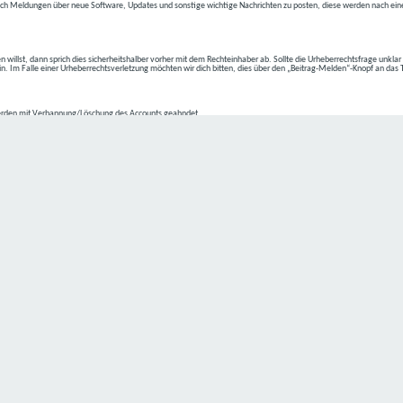
ch Meldungen über neue Software, Updates und sonstige wichtige Nachrichten zu posten, diese werden nach eine
n willst, dann sprich dies sicherheitshalber vorher mit dem Rechteinhaber ab. Sollte die Urheberrechtsfrage unkla
ein. Im Falle einer Urheberrechtsverletzung möchten wir dich bitten, dies über den „Beitrag-Melden“-Knopf an das
rden mit Verbannung/Löschung des Accounts geahndet.
2-4 kommen.
isten.
Datenschutz hat einen besonders hohen Stellenwert für die Geschäftsleitung der
C4D Network
. Eine Nutzung der
ne Person besondere Services unseres Unternehmens über unsere Internetseite in Anspruch nehmen möchte, kön
 erforderlich und besteht für eine solche Verarbeitung keine gesetzliche Grundlage, holen wir generell eine Einwi