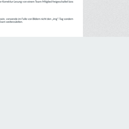
r Korrektur-Lesung von einem Team-Mitglied freigeschaltet bzw.
r sein, verwende im Falle von Bildern nicht den „img“-Tag sondern
 Team weiterzuleiten.
 Internetseiten der
C4D Network
ist grundsätzlich ohne jede
nte jedoch eine Verarbeitung personenbezogener Daten
lligung der betroffenen Person ein.