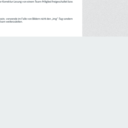
r Korrektur-Lesung von einem Team-Mitglied freigeschaltet bzw.
r sein, verwende im Falle von Bildern nicht den „img“-Tag sondern
 Team weiterzuleiten.
 Internetseiten der
C4D Network
ist grundsätzlich ohne jede
nte jedoch eine Verarbeitung personenbezogener Daten
lligung der betroffenen Person ein.