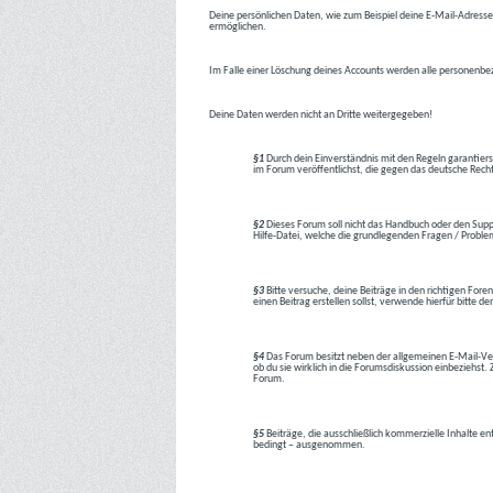
Deine persönlichen Daten, wie zum Beispiel deine E-Mail-Adresse,
ermöglichen.
Im Falle einer Löschung deines Accounts werden alle personenbez
Deine Daten werden nicht an Dritte weitergegeben!
§1
Durch dein Einverständnis mit den Regeln garantiers
im Forum veröffentlichst, die gegen das deutsche Rech
§2
Dieses Forum soll nicht das Handbuch oder den Suppor
Hilfe-Datei, welche die grundlegenden Fragen / Problem
§3
Bitte versuche, deine Beiträge in den richtigen Foren
einen Beitrag erstellen sollst, verwende hierfür bitte
§4
Das Forum besitzt neben der allgemeinen E-Mail-Vers
ob du sie wirklich in die Forumsdiskussion einbeziehs
Forum.
§5
Beiträge, die ausschließlich kommerzielle Inhalte en
bedingt – ausgenommen.