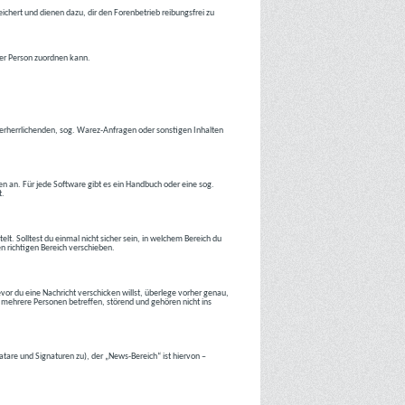
ichert und dienen dazu, dir den Forenbetrieb reibungsfrei zu
ner Person zuordnen kann.
tverherrlichenden, sog. Warez-Anfragen oder sonstigen Inhalten
en an. Für jede Software gibt es ein Handbuch oder eine sog.
t.
lt. Solltest du einmal nicht sicher sein, in welchem Bereich du
en richtigen Bereich verschieben.
or du eine Nachricht verschicken willst, überlege vorher genau,
 mehrere Personen betreffen, störend und gehören nicht ins
atare und Signaturen zu), der „News-Bereich“ ist hiervon –