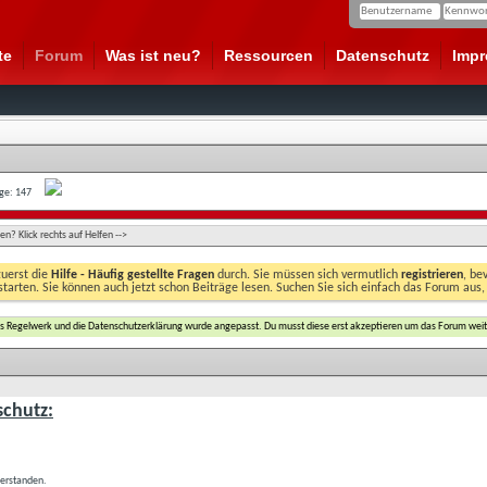
te
Forum
Was ist neu?
Ressourcen
Datenschutz
Imp
age: 147
n? Klick rechts auf Helfen -->
zuerst die
Hilfe - Häufig gestellte Fragen
durch. Sie müssen sich vermutlich
registrieren
, be
starten. Sie können auch jetzt schon Beiträge lesen. Suchen Sie sich einfach das Forum aus,
das Regelwerk und die Datenschutzerklärung wurde angepasst. Du musst diese erst akzeptieren um das Forum weit
chutz:
verstanden.