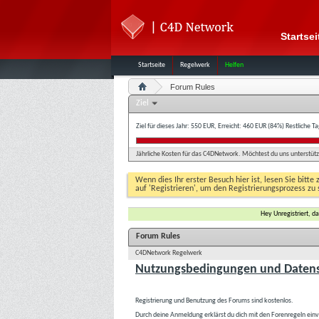
Startsei
Startseite
Regelwerk
Helfen
Forum Rules
Ziel
Ziel für dieses Jahr: 550 EUR, Erreicht: 460 EUR (84%)
Restliche T
Jährliche Kosten für das C4DNetwork. Möchtest du uns unterstütze
Wenn dies Ihr erster Besuch hier ist, lesen Sie bitte 
auf 'Registrieren', um den Registrierungsprozess zu 
Hey Unregistriert, 
Forum Rules
C4DNetwork Regelwerk
Nutzungsbedingungen und Datens
Registrierung und Benutzung des Forums sind kostenlos.
Durch deine Anmeldung erklärst du dich mit den Forenregeln ein