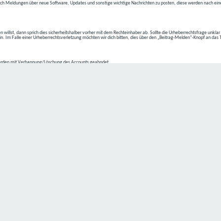
ch Meldungen über neue Software, Updates und sonstige wichtige Nachrichten zu posten, diese werden nach eine
n willst, dann sprich dies sicherheitshalber vorher mit dem Rechteinhaber ab. Sollte die Urheberrechtsfrage unkla
ein. Im Falle einer Urheberrechtsverletzung möchten wir dich bitten, dies über den „Beitrag-Melden“-Knopf an das
rden mit Verbannung/Löschung des Accounts geahndet.
2-4 kommen.
isten.
Datenschutz hat einen besonders hohen Stellenwert für die Geschäftsleitung der
C4D Network
. Eine Nutzung der
ne Person besondere Services unseres Unternehmens über unsere Internetseite in Anspruch nehmen möchte, kön
 erforderlich und besteht für eine solche Verarbeitung keine gesetzliche Grundlage, holen wir generell eine Einwi