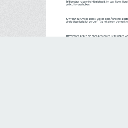
§6
Benutzer haben die Möglichkeit, im sog. News-Berei
gelöscht/verschoben.
§7
Wenn du Artikel, Bilder, Videos oder Ähnliches poste
binde diese lediglich per „url“-Tag mit einem Vermerk 
§8
Verstöße gegen die oben genannten Regelungen we
1. Regelverstoß = Verwarnung !!
2. Regelverstoß = 3 Tage aus dem Board verbannt
3. Regelverstoß = 10 Tage aus dem Board verbannt
4. Regelverstoß = komplette Löschung des Accounts
Bei Verletzung vom §1 kann es auch direkt zu Punkt 
Den Aufforderungen der Team-Mitglieder ist Folge zu le
---
Letzte Änderung: 11.05.2018
Datenschutzerklärung
Wir freuen uns sehr über Ihr Interesse an unserem Unternehmen. 
Angabe personenbezogener Daten möglich. Sofern eine betroffe
erforderlich werden. Ist die Verarbeitung personenbezogener Daten