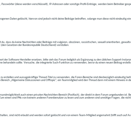
 Passwörter (diese werden verschlüsselt), IP-Adressen oder sonstige Profil-Einträge, werden beim Betreiber gespe
ogenen Daten gelöscht, hiervon sind jedoch nicht deine Beiträge betroffen, solange man diese nicht eindeutig ei
t du, dass du keine Nachrichten oder Beiträge mit vulgären, obszönen, rassistischen, sexuell orientierten, gewal
t (den Gesetzen der Bundesrepublik Deutschland) verstoßen.
t der Software-Hersteller ersetzen, bitte sieh das Forum lediglich als Ergänzung zu den üblichen Support-Instanz
e behandeln sollte. Versuche, die integrierte Such-Funktion zu verwenden, bevor du einen neuen Beitrag erstells
 zu erstellen und aussagekräftige Thread-Titel zu verwenden, die Foren-Bereiche sind diesbezüglich eindeutig betite
 den Bereich „Allgemeine Diskussionen und Offtopic“, ein Teammitglied wird den Thread dann mit einem Hinweis in d
andmöglichkeit auch einen privaten Nachrichten-Bereich (Postfach), der direkt in dem Forum angebunden ist. Bev
t. Zum einen sind PNs von keinem anderen Forenbenutzer zu lesen und zum anderen sind unnötige Fragen, die nicht
thalten, sind nicht erlaubt und werden sofort gelöscht und von einem Team-Mitglied angemahnt (trifft auch auf Av