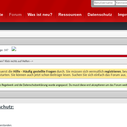
te
Forum
Was ist neu?
Ressourcen
Datenschutz
Imp
age: 147
n? Klick rechts auf Helfen -->
zuerst die
Hilfe - Häufig gestellte Fragen
durch. Sie müssen sich vermutlich
registrieren
, be
starten. Sie können auch jetzt schon Beiträge lesen. Suchen Sie sich einfach das Forum aus,
das Regelwerk und die Datenschutzerklärung wurde angepasst. Du musst diese erst akzeptieren um das Forum weit
chutz:
verstanden.