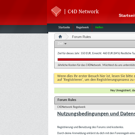
Startsei
Startseite
Regelwerk
Helfen
Forum Rules
Ziel
Ziel für dieses Jahr: 550 EUR, Erreicht: 460 EUR (84%)
Restliche T
Jährliche Kosten für das C4DNetwork. Möchtest du uns unterstütze
Wenn dies Ihr erster Besuch hier ist, lesen Sie bitte 
auf 'Registrieren', um den Registrierungsprozess zu 
Hey Unregistriert, 
Forum Rules
C4DNetwork Regelwerk
Nutzungsbedingungen und Datens
Registrierung und Benutzung des Forums sind kostenlos.
Durch deine Anmeldung erklärst du dich mit den Forenregeln ein