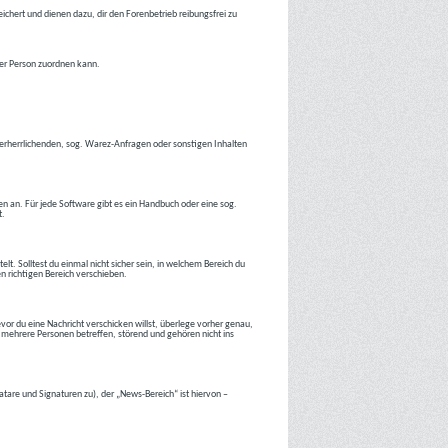
ichert und dienen dazu, dir den Forenbetrieb reibungsfrei zu
ner Person zuordnen kann.
tverherrlichenden, sog. Warez-Anfragen oder sonstigen Inhalten
en an. Für jede Software gibt es ein Handbuch oder eine sog.
t.
lt. Solltest du einmal nicht sicher sein, in welchem Bereich du
en richtigen Bereich verschieben.
or du eine Nachricht verschicken willst, überlege vorher genau,
 mehrere Personen betreffen, störend und gehören nicht ins
atare und Signaturen zu), der „News-Bereich“ ist hiervon –