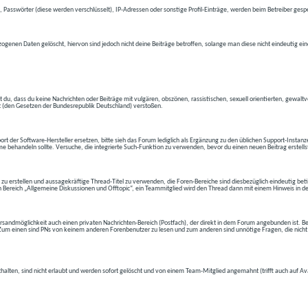
 Passwörter (diese werden verschlüsselt), IP-Adressen oder sonstige Profil-Einträge, werden beim Betreiber gespe
ogenen Daten gelöscht, hiervon sind jedoch nicht deine Beiträge betroffen, solange man diese nicht eindeutig ei
t du, dass du keine Nachrichten oder Beiträge mit vulgären, obszönen, rassistischen, sexuell orientierten, gewal
t (den Gesetzen der Bundesrepublik Deutschland) verstoßen.
t der Software-Hersteller ersetzen, bitte sieh das Forum lediglich als Ergänzung zu den üblichen Support-Instanz
e behandeln sollte. Versuche, die integrierte Such-Funktion zu verwenden, bevor du einen neuen Beitrag erstells
 zu erstellen und aussagekräftige Thread-Titel zu verwenden, die Foren-Bereiche sind diesbezüglich eindeutig betite
 den Bereich „Allgemeine Diskussionen und Offtopic“, ein Teammitglied wird den Thread dann mit einem Hinweis in d
andmöglichkeit auch einen privaten Nachrichten-Bereich (Postfach), der direkt in dem Forum angebunden ist. Bev
t. Zum einen sind PNs von keinem anderen Forenbenutzer zu lesen und zum anderen sind unnötige Fragen, die nicht
thalten, sind nicht erlaubt und werden sofort gelöscht und von einem Team-Mitglied angemahnt (trifft auch auf Av