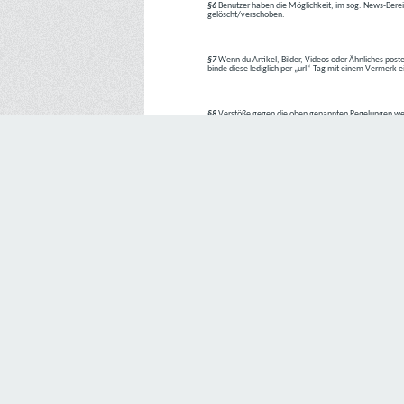
§6
Benutzer haben die Möglichkeit, im sog. News-Berei
gelöscht/verschoben.
§7
Wenn du Artikel, Bilder, Videos oder Ähnliches poste
binde diese lediglich per „url“-Tag mit einem Vermerk 
§8
Verstöße gegen die oben genannten Regelungen we
1. Regelverstoß = Verwarnung !!
2. Regelverstoß = 3 Tage aus dem Board verbannt
3. Regelverstoß = 10 Tage aus dem Board verbannt
4. Regelverstoß = komplette Löschung des Accounts
Bei Verletzung vom §1 kann es auch direkt zu Punkt 
Den Aufforderungen der Team-Mitglieder ist Folge zu le
---
Letzte Änderung: 11.05.2018
Datenschutzerklärung
Wir freuen uns sehr über Ihr Interesse an unserem Unternehmen. 
Angabe personenbezogener Daten möglich. Sofern eine betroffe
erforderlich werden. Ist die Verarbeitung personenbezogener Daten