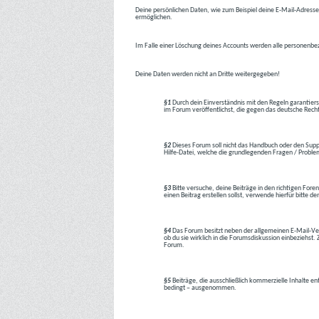
Deine persönlichen Daten, wie zum Beispiel deine E-Mail-Adresse,
ermöglichen.
Im Falle einer Löschung deines Accounts werden alle personenbez
Deine Daten werden nicht an Dritte weitergegeben!
§1
Durch dein Einverständnis mit den Regeln garantiers
im Forum veröffentlichst, die gegen das deutsche Rech
§2
Dieses Forum soll nicht das Handbuch oder den Suppor
Hilfe-Datei, welche die grundlegenden Fragen / Problem
§3
Bitte versuche, deine Beiträge in den richtigen Foren
einen Beitrag erstellen sollst, verwende hierfür bitte
§4
Das Forum besitzt neben der allgemeinen E-Mail-Vers
ob du sie wirklich in die Forumsdiskussion einbeziehs
Forum.
§5
Beiträge, die ausschließlich kommerzielle Inhalte en
bedingt – ausgenommen.