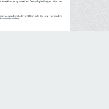
r Korrektur-Lesung von einem Team-Mitglied freigeschaltet bzw.
r sein, verwende im Falle von Bildern nicht den „img“-Tag sondern
 Team weiterzuleiten.
 Internetseiten der
C4D Network
ist grundsätzlich ohne jede
nte jedoch eine Verarbeitung personenbezogener Daten
lligung der betroffenen Person ein.