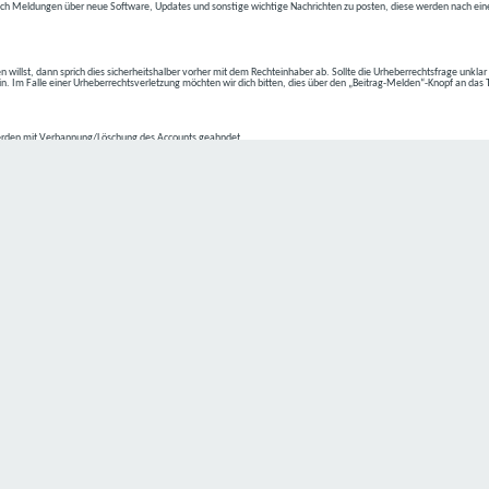
ch Meldungen über neue Software, Updates und sonstige wichtige Nachrichten zu posten, diese werden nach eine
n willst, dann sprich dies sicherheitshalber vorher mit dem Rechteinhaber ab. Sollte die Urheberrechtsfrage unkla
ein. Im Falle einer Urheberrechtsverletzung möchten wir dich bitten, dies über den „Beitrag-Melden“-Knopf an das
rden mit Verbannung/Löschung des Accounts geahndet.
2-4 kommen.
isten.
Datenschutz hat einen besonders hohen Stellenwert für die Geschäftsleitung der
C4D Network
. Eine Nutzung der
ne Person besondere Services unseres Unternehmens über unsere Internetseite in Anspruch nehmen möchte, kön
 erforderlich und besteht für eine solche Verarbeitung keine gesetzliche Grundlage, holen wir generell eine Einwi