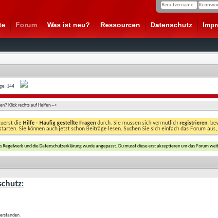
te
Forum
Was ist neu?
Ressourcen
Datenschutz
Imp
age: 144
n? Klick rechts auf Helfen -->
zuerst die
Hilfe - Häufig gestellte Fragen
durch. Sie müssen sich vermutlich
registrieren
, be
starten. Sie können auch jetzt schon Beiträge lesen. Suchen Sie sich einfach das Forum aus,
das Regelwerk und die Datenschutzerklärung wurde angepasst. Du musst diese erst akzeptieren um das Forum weit
chutz:
verstanden.