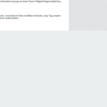
r Korrektur-Lesung von einem Team-Mitglied freigeschaltet bzw.
r sein, verwende im Falle von Bildern nicht den „img“-Tag sondern
 Team weiterzuleiten.
 Internetseiten der
C4D Network
ist grundsätzlich ohne jede
nte jedoch eine Verarbeitung personenbezogener Daten
lligung der betroffenen Person ein.