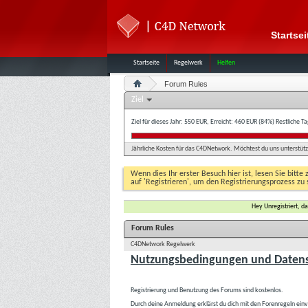
Startsei
Startseite
Regelwerk
Helfen
Forum Rules
Ziel
Ziel für dieses Jahr: 550 EUR, Erreicht: 460 EUR (84%)
Restliche T
Jährliche Kosten für das C4DNetwork. Möchtest du uns unterstütze
Wenn dies Ihr erster Besuch hier ist, lesen Sie bitte 
auf 'Registrieren', um den Registrierungsprozess zu 
Hey Unregistriert, 
Forum Rules
C4DNetwork Regelwerk
Nutzungsbedingungen und Datens
Registrierung und Benutzung des Forums sind kostenlos.
Durch deine Anmeldung erklärst du dich mit den Forenregeln ein