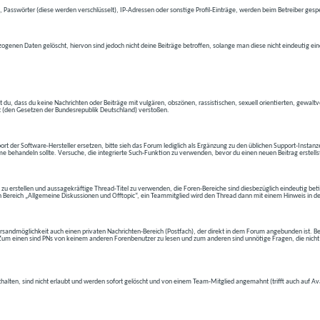
 Passwörter (diese werden verschlüsselt), IP-Adressen oder sonstige Profil-Einträge, werden beim Betreiber gespe
ogenen Daten gelöscht, hiervon sind jedoch nicht deine Beiträge betroffen, solange man diese nicht eindeutig ei
t du, dass du keine Nachrichten oder Beiträge mit vulgären, obszönen, rassistischen, sexuell orientierten, gewal
t (den Gesetzen der Bundesrepublik Deutschland) verstoßen.
t der Software-Hersteller ersetzen, bitte sieh das Forum lediglich als Ergänzung zu den üblichen Support-Instanz
e behandeln sollte. Versuche, die integrierte Such-Funktion zu verwenden, bevor du einen neuen Beitrag erstells
 zu erstellen und aussagekräftige Thread-Titel zu verwenden, die Foren-Bereiche sind diesbezüglich eindeutig betite
 den Bereich „Allgemeine Diskussionen und Offtopic“, ein Teammitglied wird den Thread dann mit einem Hinweis in d
andmöglichkeit auch einen privaten Nachrichten-Bereich (Postfach), der direkt in dem Forum angebunden ist. Bev
t. Zum einen sind PNs von keinem anderen Forenbenutzer zu lesen und zum anderen sind unnötige Fragen, die nicht
thalten, sind nicht erlaubt und werden sofort gelöscht und von einem Team-Mitglied angemahnt (trifft auch auf Av