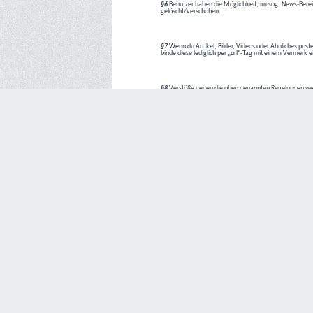
§6
Benutzer haben die Möglichkeit, im sog. News-Berei
gelöscht/verschoben.
§7
Wenn du Artikel, Bilder, Videos oder Ähnliches poste
binde diese lediglich per „url“-Tag mit einem Vermerk 
§8
Verstöße gegen die oben genannten Regelungen we
1. Regelverstoß = Verwarnung !!
2. Regelverstoß = 3 Tage aus dem Board verbannt
3. Regelverstoß = 10 Tage aus dem Board verbannt
4. Regelverstoß = komplette Löschung des Accounts
Bei Verletzung vom §1 kann es auch direkt zu Punkt 
Den Aufforderungen der Team-Mitglieder ist Folge zu le
---
Letzte Änderung: 11.05.2018
Datenschutzerklärung
Wir freuen uns sehr über Ihr Interesse an unserem Unternehmen. 
Angabe personenbezogener Daten möglich. Sofern eine betroffe
erforderlich werden. Ist die Verarbeitung personenbezogener Daten