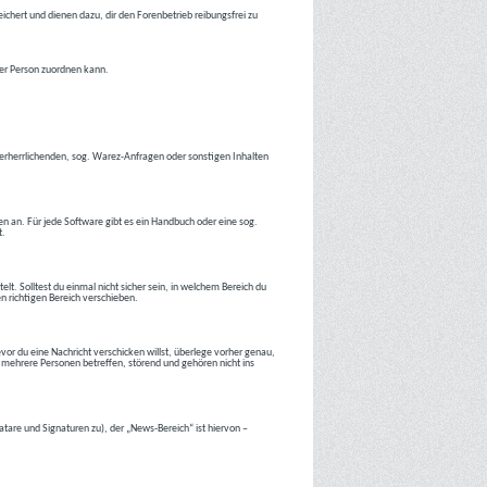
ichert und dienen dazu, dir den Forenbetrieb reibungsfrei zu
ner Person zuordnen kann.
tverherrlichenden, sog. Warez-Anfragen oder sonstigen Inhalten
en an. Für jede Software gibt es ein Handbuch oder eine sog.
t.
lt. Solltest du einmal nicht sicher sein, in welchem Bereich du
en richtigen Bereich verschieben.
or du eine Nachricht verschicken willst, überlege vorher genau,
 mehrere Personen betreffen, störend und gehören nicht ins
atare und Signaturen zu), der „News-Bereich“ ist hiervon –