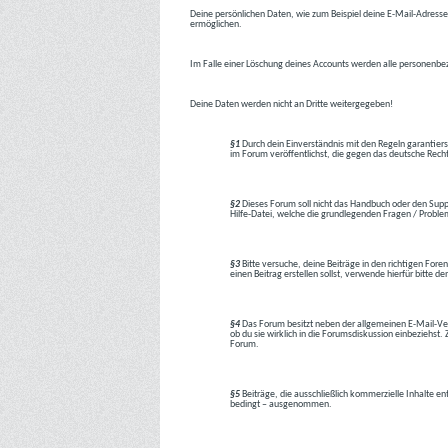
Deine persönlichen Daten, wie zum Beispiel deine E-Mail-Adresse,
ermöglichen.
Im Falle einer Löschung deines Accounts werden alle personenbez
Deine Daten werden nicht an Dritte weitergegeben!
§1
Durch dein Einverständnis mit den Regeln garantiers
im Forum veröffentlichst, die gegen das deutsche Rech
§2
Dieses Forum soll nicht das Handbuch oder den Suppor
Hilfe-Datei, welche die grundlegenden Fragen / Problem
§3
Bitte versuche, deine Beiträge in den richtigen Foren
einen Beitrag erstellen sollst, verwende hierfür bitte
§4
Das Forum besitzt neben der allgemeinen E-Mail-Vers
ob du sie wirklich in die Forumsdiskussion einbeziehs
Forum.
§5
Beiträge, die ausschließlich kommerzielle Inhalte en
bedingt – ausgenommen.