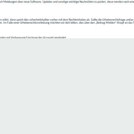
ch Meldungen über neue Software, Updates und sonstige wichtige Nachrichten zu posten, diese werden nach eine
n willst, dann sprich dies sicherheitshalber vorher mit dem Rechteinhaber ab. Sollte die Urheberrechtsfrage unkla
ein. Im Falle einer Urheberrechtsverletzung möchten wir dich bitten, dies über den „Beitrag-Melden“-Knopf an das
rden mit Verbannung/Löschung des Accounts geahndet.
2-4 kommen.
isten.
Datenschutz hat einen besonders hohen Stellenwert für die Geschäftsleitung der
C4D Network
. Eine Nutzung der
ne Person besondere Services unseres Unternehmens über unsere Internetseite in Anspruch nehmen möchte, kön
 erforderlich und besteht für eine solche Verarbeitung keine gesetzliche Grundlage, holen wir generell eine Einwi