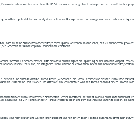
 Passwörter (diese werden verschlüsselt), IP-Adressen oder sonstige Profil-Einträge, werden beim Betreiber gespe
ogenen Daten gelöscht, hiervon sind jedoch nicht deine Beiträge betroffen, solange man diese nicht eindeutig ei
t du, dass du keine Nachrichten oder Beiträge mit vulgären, obszönen, rassistischen, sexuell orientierten, gewal
t (den Gesetzen der Bundesrepublik Deutschland) verstoßen.
t der Software-Hersteller ersetzen, bitte sieh das Forum lediglich als Ergänzung zu den üblichen Support-Instanz
e behandeln sollte. Versuche, die integrierte Such-Funktion zu verwenden, bevor du einen neuen Beitrag erstells
 zu erstellen und aussagekräftige Thread-Titel zu verwenden, die Foren-Bereiche sind diesbezüglich eindeutig betite
 den Bereich „Allgemeine Diskussionen und Offtopic“, ein Teammitglied wird den Thread dann mit einem Hinweis in d
andmöglichkeit auch einen privaten Nachrichten-Bereich (Postfach), der direkt in dem Forum angebunden ist. Bev
t. Zum einen sind PNs von keinem anderen Forenbenutzer zu lesen und zum anderen sind unnötige Fragen, die nicht
thalten, sind nicht erlaubt und werden sofort gelöscht und von einem Team-Mitglied angemahnt (trifft auch auf Av