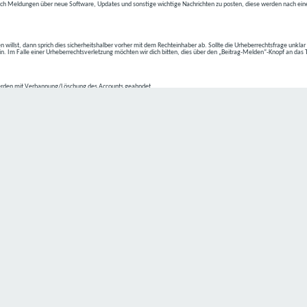
ch Meldungen über neue Software, Updates und sonstige wichtige Nachrichten zu posten, diese werden nach eine
n willst, dann sprich dies sicherheitshalber vorher mit dem Rechteinhaber ab. Sollte die Urheberrechtsfrage unkla
ein. Im Falle einer Urheberrechtsverletzung möchten wir dich bitten, dies über den „Beitrag-Melden“-Knopf an das
rden mit Verbannung/Löschung des Accounts geahndet.
2-4 kommen.
isten.
Datenschutz hat einen besonders hohen Stellenwert für die Geschäftsleitung der
C4D Network
. Eine Nutzung der
ne Person besondere Services unseres Unternehmens über unsere Internetseite in Anspruch nehmen möchte, kön
 erforderlich und besteht für eine solche Verarbeitung keine gesetzliche Grundlage, holen wir generell eine Einwi