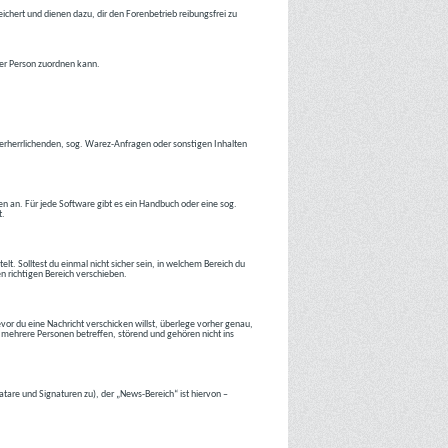
ichert und dienen dazu, dir den Forenbetrieb reibungsfrei zu
ner Person zuordnen kann.
tverherrlichenden, sog. Warez-Anfragen oder sonstigen Inhalten
en an. Für jede Software gibt es ein Handbuch oder eine sog.
t.
lt. Solltest du einmal nicht sicher sein, in welchem Bereich du
en richtigen Bereich verschieben.
or du eine Nachricht verschicken willst, überlege vorher genau,
 mehrere Personen betreffen, störend und gehören nicht ins
atare und Signaturen zu), der „News-Bereich“ ist hiervon –