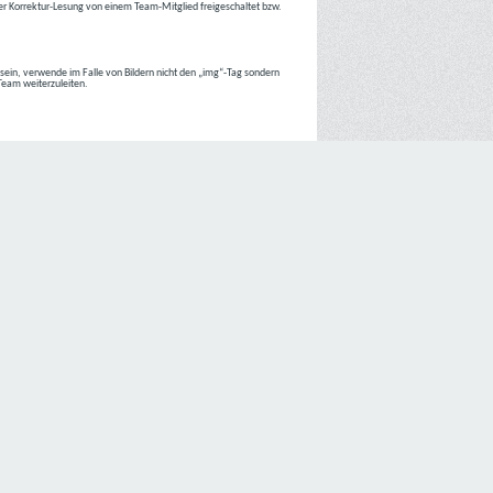
r Korrektur-Lesung von einem Team-Mitglied freigeschaltet bzw.
r sein, verwende im Falle von Bildern nicht den „img“-Tag sondern
 Team weiterzuleiten.
 Internetseiten der
C4D Network
ist grundsätzlich ohne jede
nte jedoch eine Verarbeitung personenbezogener Daten
lligung der betroffenen Person ein.