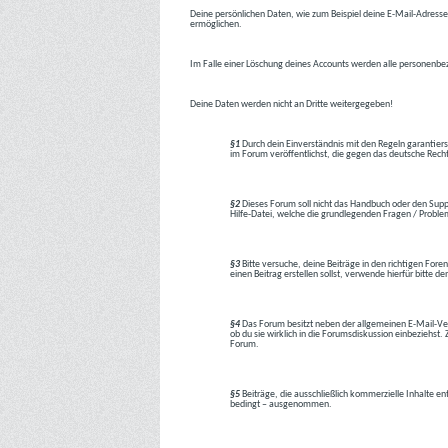
Deine persönlichen Daten, wie zum Beispiel deine E-Mail-Adresse,
ermöglichen.
Im Falle einer Löschung deines Accounts werden alle personenbez
Deine Daten werden nicht an Dritte weitergegeben!
§1
Durch dein Einverständnis mit den Regeln garantiers
im Forum veröffentlichst, die gegen das deutsche Rech
§2
Dieses Forum soll nicht das Handbuch oder den Suppor
Hilfe-Datei, welche die grundlegenden Fragen / Problem
§3
Bitte versuche, deine Beiträge in den richtigen Foren
einen Beitrag erstellen sollst, verwende hierfür bitte
§4
Das Forum besitzt neben der allgemeinen E-Mail-Vers
ob du sie wirklich in die Forumsdiskussion einbeziehs
Forum.
§5
Beiträge, die ausschließlich kommerzielle Inhalte en
bedingt – ausgenommen.