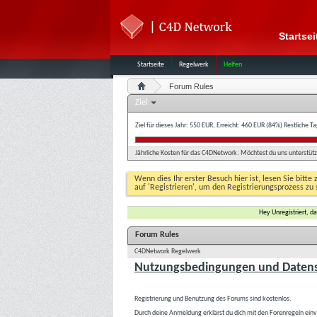
Startsei
Startseite
Regelwerk
Helfen
Forum Rules
Ziel
Ziel für dieses Jahr: 550 EUR, Erreicht: 460 EUR (84%)
Restliche T
Jährliche Kosten für das C4DNetwork. Möchtest du uns unterstütze
Wenn dies Ihr erster Besuch hier ist, lesen Sie bitte 
auf 'Registrieren', um den Registrierungsprozess zu 
Hey Unregistriert, 
Forum Rules
C4DNetwork Regelwerk
Nutzungsbedingungen und Datens
Registrierung und Benutzung des Forums sind kostenlos.
Durch deine Anmeldung erklärst du dich mit den Forenregeln ein