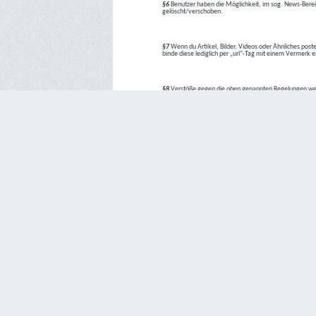
§6
Benutzer haben die Möglichkeit, im sog. News-Berei
gelöscht/verschoben.
§7
Wenn du Artikel, Bilder, Videos oder Ähnliches poste
binde diese lediglich per „url“-Tag mit einem Vermerk 
§8
Verstöße gegen die oben genannten Regelungen we
1. Regelverstoß = Verwarnung !!
2. Regelverstoß = 3 Tage aus dem Board verbannt
3. Regelverstoß = 10 Tage aus dem Board verbannt
4. Regelverstoß = komplette Löschung des Accounts
Bei Verletzung vom §1 kann es auch direkt zu Punkt 
Den Aufforderungen der Team-Mitglieder ist Folge zu le
---
Letzte Änderung: 11.05.2018
Datenschutzerklärung
Wir freuen uns sehr über Ihr Interesse an unserem Unternehmen. 
Angabe personenbezogener Daten möglich. Sofern eine betroffe
erforderlich werden. Ist die Verarbeitung personenbezogener Daten