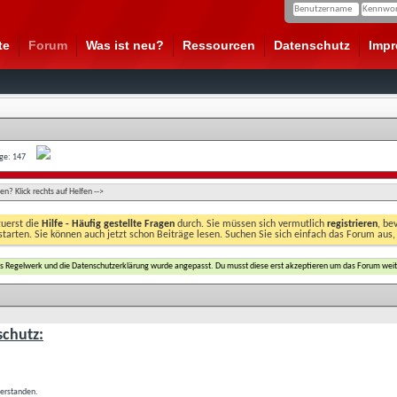
te
Forum
Was ist neu?
Ressourcen
Datenschutz
Imp
age: 147
n? Klick rechts auf Helfen -->
zuerst die
Hilfe - Häufig gestellte Fragen
durch. Sie müssen sich vermutlich
registrieren
, be
starten. Sie können auch jetzt schon Beiträge lesen. Suchen Sie sich einfach das Forum aus,
das Regelwerk und die Datenschutzerklärung wurde angepasst. Du musst diese erst akzeptieren um das Forum weit
chutz:
verstanden.