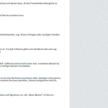
ichert und dienen dazu, dir den Forenbetrieb reibungsfrei zu
ner Person zuordnen kann.
tverherrlichenden, sog. Warez-Anfragen oder sonstigen Inhalten
en an. Für jede Software gibt es ein Handbuch oder eine sog.
t.
lt. Solltest du einmal nicht sicher sein, in welchem Bereich du
en richtigen Bereich verschieben.
or du eine Nachricht verschicken willst, überlege vorher genau,
 mehrere Personen betreffen, störend und gehören nicht ins
atare und Signaturen zu), der „News-Bereich“ ist hiervon –