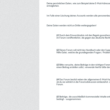
Deine persönlichen Daten, wie zum Beispiel deine E-Mail-Adresse,
ermöglichen.
Im Falle einer Löschung deines Accounts werden alle personenbez
Deine Daten werden nicht an Dritte weitergegeben!
§1
Durch dein Einverständnis mit den Regeln garantiers
im Forum veröffentlichst, die gegen das deutsche Rech
§2
Dieses Forum soll nicht das Handbuch oder den Suppor
Hilfe-Datei, welche die grundlegenden Fragen / Problem
§3
Bitte versuche, deine Beiträge in den richtigen Foren
einen Beitrag erstellen sollst, verwende hierfür bitte
§4
Das Forum besitzt neben der allgemeinen E-Mail-Vers
ob du sie wirklich in die Forumsdiskussion einbeziehs
Forum.
§5
Beiträge, die ausschließlich kommerzielle Inhalte en
bedingt – ausgenommen.