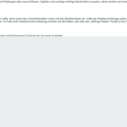
ch Meldungen über neue Software, Updates und sonstige wichtige Nachrichten zu posten, diese werden nach eine
n willst, dann sprich dies sicherheitshalber vorher mit dem Rechteinhaber ab. Sollte die Urheberrechtsfrage unkla
ein. Im Falle einer Urheberrechtsverletzung möchten wir dich bitten, dies über den „Beitrag-Melden“-Knopf an das
rden mit Verbannung/Löschung des Accounts geahndet.
2-4 kommen.
isten.
Datenschutz hat einen besonders hohen Stellenwert für die Geschäftsleitung der
C4D Network
. Eine Nutzung der
ne Person besondere Services unseres Unternehmens über unsere Internetseite in Anspruch nehmen möchte, kön
 erforderlich und besteht für eine solche Verarbeitung keine gesetzliche Grundlage, holen wir generell eine Einwi