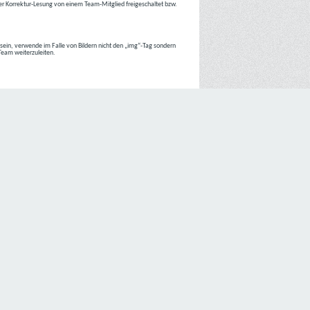
r Korrektur-Lesung von einem Team-Mitglied freigeschaltet bzw.
r sein, verwende im Falle von Bildern nicht den „img“-Tag sondern
 Team weiterzuleiten.
 Internetseiten der
C4D Network
ist grundsätzlich ohne jede
nte jedoch eine Verarbeitung personenbezogener Daten
lligung der betroffenen Person ein.