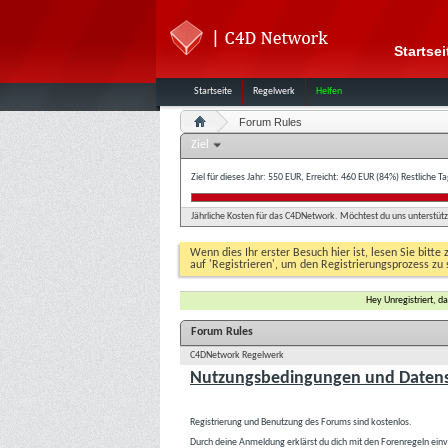
Startsei
Startseite
Regelwerk
Helfen
Forum Rules
Ziel
Ziel für dieses Jahr: 550 EUR, Erreicht: 460 EUR (84%)
Restliche T
Jährliche Kosten für das C4DNetwork. Möchtest du uns unterstütze
Wenn dies Ihr erster Besuch hier ist, lesen Sie bitte 
auf 'Registrieren', um den Registrierungsprozess zu 
Hey Unregistriert, 
Forum Rules
C4DNetwork Regelwerk
Nutzungsbedingungen und Datens
Registrierung und Benutzung des Forums sind kostenlos.
Durch deine Anmeldung erklärst du dich mit den Forenregeln ein