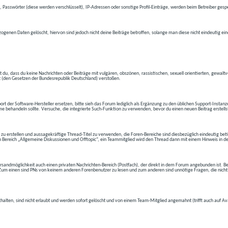
 Passwörter (diese werden verschlüsselt), IP-Adressen oder sonstige Profil-Einträge, werden beim Betreiber gespe
ogenen Daten gelöscht, hiervon sind jedoch nicht deine Beiträge betroffen, solange man diese nicht eindeutig ei
t du, dass du keine Nachrichten oder Beiträge mit vulgären, obszönen, rassistischen, sexuell orientierten, gewal
t (den Gesetzen der Bundesrepublik Deutschland) verstoßen.
t der Software-Hersteller ersetzen, bitte sieh das Forum lediglich als Ergänzung zu den üblichen Support-Instanz
e behandeln sollte. Versuche, die integrierte Such-Funktion zu verwenden, bevor du einen neuen Beitrag erstells
 zu erstellen und aussagekräftige Thread-Titel zu verwenden, die Foren-Bereiche sind diesbezüglich eindeutig betite
 den Bereich „Allgemeine Diskussionen und Offtopic“, ein Teammitglied wird den Thread dann mit einem Hinweis in d
andmöglichkeit auch einen privaten Nachrichten-Bereich (Postfach), der direkt in dem Forum angebunden ist. Bev
t. Zum einen sind PNs von keinem anderen Forenbenutzer zu lesen und zum anderen sind unnötige Fragen, die nicht
thalten, sind nicht erlaubt und werden sofort gelöscht und von einem Team-Mitglied angemahnt (trifft auch auf Av