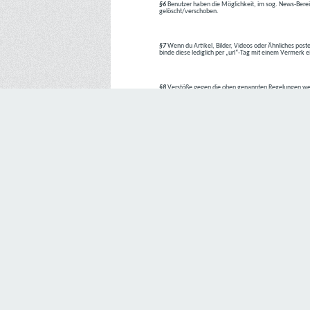
§6
Benutzer haben die Möglichkeit, im sog. News-Berei
gelöscht/verschoben.
§7
Wenn du Artikel, Bilder, Videos oder Ähnliches poste
binde diese lediglich per „url“-Tag mit einem Vermerk 
§8
Verstöße gegen die oben genannten Regelungen we
1. Regelverstoß = Verwarnung !!
2. Regelverstoß = 3 Tage aus dem Board verbannt
3. Regelverstoß = 10 Tage aus dem Board verbannt
4. Regelverstoß = komplette Löschung des Accounts
Bei Verletzung vom §1 kann es auch direkt zu Punkt 
Den Aufforderungen der Team-Mitglieder ist Folge zu le
---
Letzte Änderung: 11.05.2018
Datenschutzerklärung
Wir freuen uns sehr über Ihr Interesse an unserem Unternehmen. 
Angabe personenbezogener Daten möglich. Sofern eine betroffe
erforderlich werden. Ist die Verarbeitung personenbezogener Daten