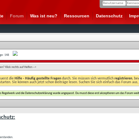
te
Forum
Was ist neu?
Ressourcen
Datenschutz
Imp
age: 148
n? Klick rechts auf Helfen -->
zuerst die
Hilfe - Häufig gestellte Fragen
durch. Sie müssen sich vermutlich
registrieren
, be
starten. Sie können auch jetzt schon Beiträge lesen. Suchen Sie sich einfach das Forum aus,
das Regelwerk und die Datenschutzerklärung wurde angepasst. Du musst diese erst akzeptieren um das Forum weit
chutz:
verstanden.