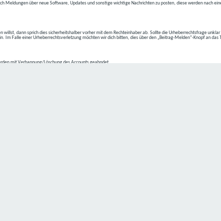
ch Meldungen über neue Software, Updates und sonstige wichtige Nachrichten zu posten, diese werden nach eine
n willst, dann sprich dies sicherheitshalber vorher mit dem Rechteinhaber ab. Sollte die Urheberrechtsfrage unkla
ein. Im Falle einer Urheberrechtsverletzung möchten wir dich bitten, dies über den „Beitrag-Melden“-Knopf an das
rden mit Verbannung/Löschung des Accounts geahndet.
2-4 kommen.
isten.
Datenschutz hat einen besonders hohen Stellenwert für die Geschäftsleitung der
C4D Network
. Eine Nutzung der
ne Person besondere Services unseres Unternehmens über unsere Internetseite in Anspruch nehmen möchte, kön
 erforderlich und besteht für eine solche Verarbeitung keine gesetzliche Grundlage, holen wir generell eine Einwi