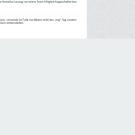
r Korrektur-Lesung von einem Team-Mitglied freigeschaltet bzw.
r sein, verwende im Falle von Bildern nicht den „img“-Tag sondern
 Team weiterzuleiten.
 Internetseiten der
C4D Network
ist grundsätzlich ohne jede
nte jedoch eine Verarbeitung personenbezogener Daten
lligung der betroffenen Person ein.