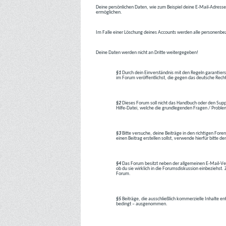
Deine persönlichen Daten, wie zum Beispiel deine E-Mail-Adresse,
ermöglichen.
Im Falle einer Löschung deines Accounts werden alle personenbez
Deine Daten werden nicht an Dritte weitergegeben!
§1
Durch dein Einverständnis mit den Regeln garantiers
im Forum veröffentlichst, die gegen das deutsche Rech
§2
Dieses Forum soll nicht das Handbuch oder den Suppor
Hilfe-Datei, welche die grundlegenden Fragen / Problem
§3
Bitte versuche, deine Beiträge in den richtigen Foren
einen Beitrag erstellen sollst, verwende hierfür bitte
§4
Das Forum besitzt neben der allgemeinen E-Mail-Vers
ob du sie wirklich in die Forumsdiskussion einbeziehs
Forum.
§5
Beiträge, die ausschließlich kommerzielle Inhalte en
bedingt – ausgenommen.