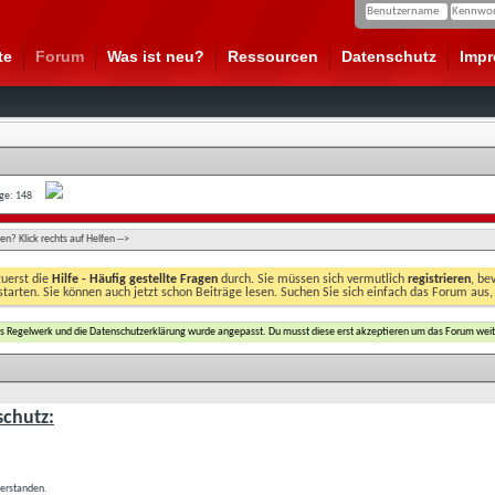
te
Forum
Was ist neu?
Ressourcen
Datenschutz
Imp
age: 148
n? Klick rechts auf Helfen -->
zuerst die
Hilfe - Häufig gestellte Fragen
durch. Sie müssen sich vermutlich
registrieren
, be
starten. Sie können auch jetzt schon Beiträge lesen. Suchen Sie sich einfach das Forum aus,
das Regelwerk und die Datenschutzerklärung wurde angepasst. Du musst diese erst akzeptieren um das Forum weit
chutz:
verstanden.