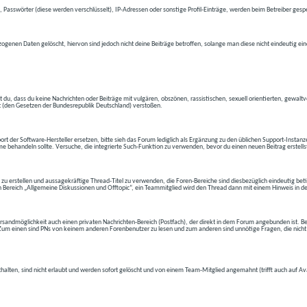
 Passwörter (diese werden verschlüsselt), IP-Adressen oder sonstige Profil-Einträge, werden beim Betreiber gespe
ogenen Daten gelöscht, hiervon sind jedoch nicht deine Beiträge betroffen, solange man diese nicht eindeutig ei
t du, dass du keine Nachrichten oder Beiträge mit vulgären, obszönen, rassistischen, sexuell orientierten, gewal
t (den Gesetzen der Bundesrepublik Deutschland) verstoßen.
t der Software-Hersteller ersetzen, bitte sieh das Forum lediglich als Ergänzung zu den üblichen Support-Instanz
e behandeln sollte. Versuche, die integrierte Such-Funktion zu verwenden, bevor du einen neuen Beitrag erstells
 zu erstellen und aussagekräftige Thread-Titel zu verwenden, die Foren-Bereiche sind diesbezüglich eindeutig betite
 den Bereich „Allgemeine Diskussionen und Offtopic“, ein Teammitglied wird den Thread dann mit einem Hinweis in d
andmöglichkeit auch einen privaten Nachrichten-Bereich (Postfach), der direkt in dem Forum angebunden ist. Bev
t. Zum einen sind PNs von keinem anderen Forenbenutzer zu lesen und zum anderen sind unnötige Fragen, die nicht
thalten, sind nicht erlaubt und werden sofort gelöscht und von einem Team-Mitglied angemahnt (trifft auch auf Av