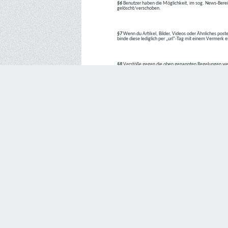
§6
Benutzer haben die Möglichkeit, im sog. News-Berei
gelöscht/verschoben.
§7
Wenn du Artikel, Bilder, Videos oder Ähnliches poste
binde diese lediglich per „url“-Tag mit einem Vermerk 
§8
Verstöße gegen die oben genannten Regelungen we
1. Regelverstoß = Verwarnung !!
2. Regelverstoß = 3 Tage aus dem Board verbannt
3. Regelverstoß = 10 Tage aus dem Board verbannt
4. Regelverstoß = komplette Löschung des Accounts
Bei Verletzung vom §1 kann es auch direkt zu Punkt 
Den Aufforderungen der Team-Mitglieder ist Folge zu le
---
Letzte Änderung: 11.05.2018
Datenschutzerklärung
Wir freuen uns sehr über Ihr Interesse an unserem Unternehmen. 
Angabe personenbezogener Daten möglich. Sofern eine betroffe
erforderlich werden. Ist die Verarbeitung personenbezogener Daten