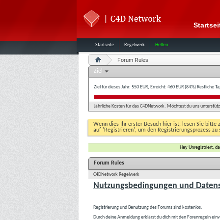
Startsei
Startseite
Regelwerk
Helfen
Forum Rules
Ziel
Ziel für dieses Jahr: 550 EUR, Erreicht: 460 EUR (84%)
Restliche T
Jährliche Kosten für das C4DNetwork. Möchtest du uns unterstütze
Wenn dies Ihr erster Besuch hier ist, lesen Sie bitte 
auf 'Registrieren', um den Registrierungsprozess zu 
Hey Unregistriert, 
Forum Rules
C4DNetwork Regelwerk
Nutzungsbedingungen und Datens
Registrierung und Benutzung des Forums sind kostenlos.
Durch deine Anmeldung erklärst du dich mit den Forenregeln ein