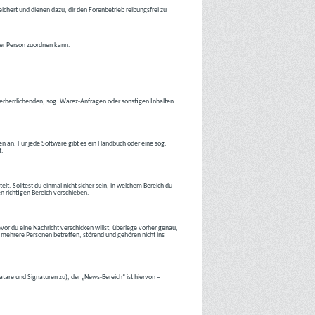
ichert und dienen dazu, dir den Forenbetrieb reibungsfrei zu
ner Person zuordnen kann.
tverherrlichenden, sog. Warez-Anfragen oder sonstigen Inhalten
en an. Für jede Software gibt es ein Handbuch oder eine sog.
t.
lt. Solltest du einmal nicht sicher sein, in welchem Bereich du
en richtigen Bereich verschieben.
or du eine Nachricht verschicken willst, überlege vorher genau,
 mehrere Personen betreffen, störend und gehören nicht ins
atare und Signaturen zu), der „News-Bereich“ ist hiervon –