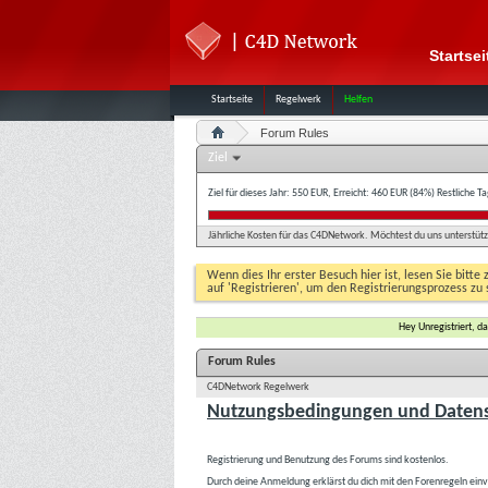
Startsei
Startseite
Regelwerk
Helfen
Forum Rules
Ziel
Ziel für dieses Jahr: 550 EUR, Erreicht: 460 EUR (84%)
Restliche T
Jährliche Kosten für das C4DNetwork. Möchtest du uns unterstütze
Wenn dies Ihr erster Besuch hier ist, lesen Sie bitte 
auf 'Registrieren', um den Registrierungsprozess zu 
Hey Unregistriert, 
Forum Rules
C4DNetwork Regelwerk
Nutzungsbedingungen und Datens
Registrierung und Benutzung des Forums sind kostenlos.
Durch deine Anmeldung erklärst du dich mit den Forenregeln ein