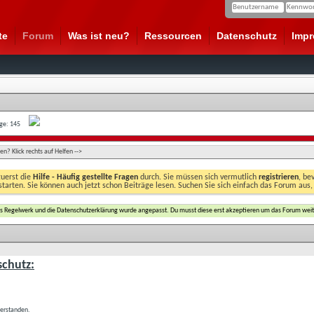
te
Forum
Was ist neu?
Ressourcen
Datenschutz
Imp
age: 145
n? Klick rechts auf Helfen -->
zuerst die
Hilfe - Häufig gestellte Fragen
durch. Sie müssen sich vermutlich
registrieren
, be
starten. Sie können auch jetzt schon Beiträge lesen. Suchen Sie sich einfach das Forum aus,
das Regelwerk und die Datenschutzerklärung wurde angepasst. Du musst diese erst akzeptieren um das Forum weit
chutz:
verstanden.