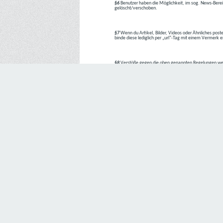
§6
Benutzer haben die Möglichkeit, im sog. News-Berei
gelöscht/verschoben.
§7
Wenn du Artikel, Bilder, Videos oder Ähnliches poste
binde diese lediglich per „url“-Tag mit einem Vermerk 
§8
Verstöße gegen die oben genannten Regelungen we
1. Regelverstoß = Verwarnung !!
2. Regelverstoß = 3 Tage aus dem Board verbannt
3. Regelverstoß = 10 Tage aus dem Board verbannt
4. Regelverstoß = komplette Löschung des Accounts
Bei Verletzung vom §1 kann es auch direkt zu Punkt 
Den Aufforderungen der Team-Mitglieder ist Folge zu le
---
Letzte Änderung: 11.05.2018
Datenschutzerklärung
Wir freuen uns sehr über Ihr Interesse an unserem Unternehmen. 
Angabe personenbezogener Daten möglich. Sofern eine betroffe
erforderlich werden. Ist die Verarbeitung personenbezogener Daten