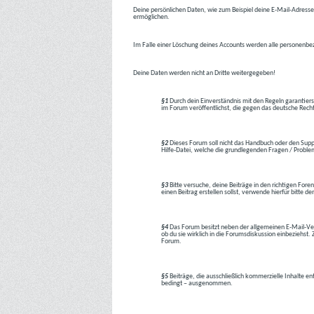
Deine persönlichen Daten, wie zum Beispiel deine E-Mail-Adresse,
ermöglichen.
Im Falle einer Löschung deines Accounts werden alle personenbez
Deine Daten werden nicht an Dritte weitergegeben!
§1
Durch dein Einverständnis mit den Regeln garantiers
im Forum veröffentlichst, die gegen das deutsche Rech
§2
Dieses Forum soll nicht das Handbuch oder den Suppor
Hilfe-Datei, welche die grundlegenden Fragen / Problem
§3
Bitte versuche, deine Beiträge in den richtigen Foren
einen Beitrag erstellen sollst, verwende hierfür bitte
§4
Das Forum besitzt neben der allgemeinen E-Mail-Vers
ob du sie wirklich in die Forumsdiskussion einbeziehs
Forum.
§5
Beiträge, die ausschließlich kommerzielle Inhalte en
bedingt – ausgenommen.