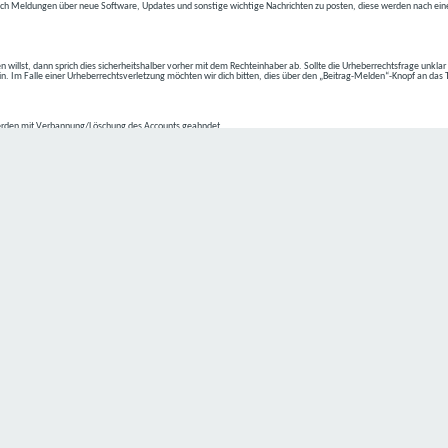
ch Meldungen über neue Software, Updates und sonstige wichtige Nachrichten zu posten, diese werden nach eine
n willst, dann sprich dies sicherheitshalber vorher mit dem Rechteinhaber ab. Sollte die Urheberrechtsfrage unkla
ein. Im Falle einer Urheberrechtsverletzung möchten wir dich bitten, dies über den „Beitrag-Melden“-Knopf an das
rden mit Verbannung/Löschung des Accounts geahndet.
2-4 kommen.
isten.
Datenschutz hat einen besonders hohen Stellenwert für die Geschäftsleitung der
C4D Network
. Eine Nutzung der
ne Person besondere Services unseres Unternehmens über unsere Internetseite in Anspruch nehmen möchte, kön
 erforderlich und besteht für eine solche Verarbeitung keine gesetzliche Grundlage, holen wir generell eine Einwi