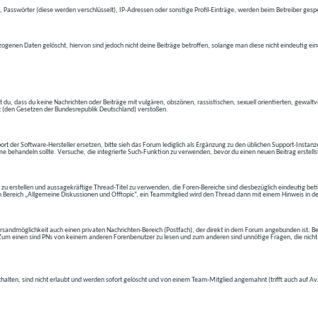
 Passwörter (diese werden verschlüsselt), IP-Adressen oder sonstige Profil-Einträge, werden beim Betreiber gespe
ogenen Daten gelöscht, hiervon sind jedoch nicht deine Beiträge betroffen, solange man diese nicht eindeutig ei
t du, dass du keine Nachrichten oder Beiträge mit vulgären, obszönen, rassistischen, sexuell orientierten, gewal
t (den Gesetzen der Bundesrepublik Deutschland) verstoßen.
t der Software-Hersteller ersetzen, bitte sieh das Forum lediglich als Ergänzung zu den üblichen Support-Instanz
e behandeln sollte. Versuche, die integrierte Such-Funktion zu verwenden, bevor du einen neuen Beitrag erstells
 zu erstellen und aussagekräftige Thread-Titel zu verwenden, die Foren-Bereiche sind diesbezüglich eindeutig betite
 den Bereich „Allgemeine Diskussionen und Offtopic“, ein Teammitglied wird den Thread dann mit einem Hinweis in d
andmöglichkeit auch einen privaten Nachrichten-Bereich (Postfach), der direkt in dem Forum angebunden ist. Bev
t. Zum einen sind PNs von keinem anderen Forenbenutzer zu lesen und zum anderen sind unnötige Fragen, die nicht
thalten, sind nicht erlaubt und werden sofort gelöscht und von einem Team-Mitglied angemahnt (trifft auch auf Av