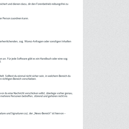
ichert und dienen dazu, dir den Forenbetrieb reibungsfrei zu
ner Person zuordnen kann.
tverherrlichenden, sog. Warez-Anfragen oder sonstigen Inhalten
en an. Für jede Software gibt es ein Handbuch oder eine sog.
t.
lt. Solltest du einmal nicht sicher sein, in welchem Bereich du
en richtigen Bereich verschieben.
or du eine Nachricht verschicken willst, überlege vorher genau,
 mehrere Personen betreffen, störend und gehören nicht ins
atare und Signaturen zu), der „News-Bereich“ ist hiervon –