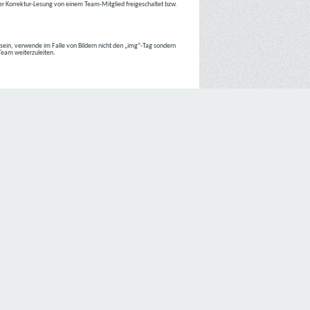
r Korrektur-Lesung von einem Team-Mitglied freigeschaltet bzw.
r sein, verwende im Falle von Bildern nicht den „img“-Tag sondern
 Team weiterzuleiten.
 Internetseiten der
C4D Network
ist grundsätzlich ohne jede
nte jedoch eine Verarbeitung personenbezogener Daten
lligung der betroffenen Person ein.