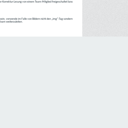
r Korrektur-Lesung von einem Team-Mitglied freigeschaltet bzw.
r sein, verwende im Falle von Bildern nicht den „img“-Tag sondern
 Team weiterzuleiten.
 Internetseiten der
C4D Network
ist grundsätzlich ohne jede
nte jedoch eine Verarbeitung personenbezogener Daten
lligung der betroffenen Person ein.