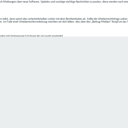
ch Meldungen über neue Software, Updates und sonstige wichtige Nachrichten zu posten, diese werden nach eine
n willst, dann sprich dies sicherheitshalber vorher mit dem Rechteinhaber ab. Sollte die Urheberrechtsfrage unkla
ein. Im Falle einer Urheberrechtsverletzung möchten wir dich bitten, dies über den „Beitrag-Melden“-Knopf an das
rden mit Verbannung/Löschung des Accounts geahndet.
2-4 kommen.
isten.
Datenschutz hat einen besonders hohen Stellenwert für die Geschäftsleitung der
C4D Network
. Eine Nutzung der
ne Person besondere Services unseres Unternehmens über unsere Internetseite in Anspruch nehmen möchte, kön
 erforderlich und besteht für eine solche Verarbeitung keine gesetzliche Grundlage, holen wir generell eine Einwi