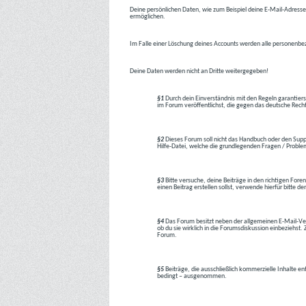
Deine persönlichen Daten, wie zum Beispiel deine E-Mail-Adresse,
ermöglichen.
Im Falle einer Löschung deines Accounts werden alle personenbez
Deine Daten werden nicht an Dritte weitergegeben!
§1
Durch dein Einverständnis mit den Regeln garantiers
im Forum veröffentlichst, die gegen das deutsche Rech
§2
Dieses Forum soll nicht das Handbuch oder den Suppor
Hilfe-Datei, welche die grundlegenden Fragen / Problem
§3
Bitte versuche, deine Beiträge in den richtigen Foren
einen Beitrag erstellen sollst, verwende hierfür bitte
§4
Das Forum besitzt neben der allgemeinen E-Mail-Vers
ob du sie wirklich in die Forumsdiskussion einbeziehs
Forum.
§5
Beiträge, die ausschließlich kommerzielle Inhalte en
bedingt – ausgenommen.