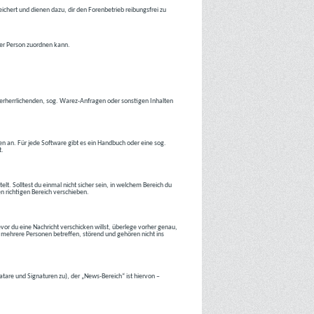
ichert und dienen dazu, dir den Forenbetrieb reibungsfrei zu
ner Person zuordnen kann.
tverherrlichenden, sog. Warez-Anfragen oder sonstigen Inhalten
en an. Für jede Software gibt es ein Handbuch oder eine sog.
t.
lt. Solltest du einmal nicht sicher sein, in welchem Bereich du
en richtigen Bereich verschieben.
or du eine Nachricht verschicken willst, überlege vorher genau,
 mehrere Personen betreffen, störend und gehören nicht ins
atare und Signaturen zu), der „News-Bereich“ ist hiervon –