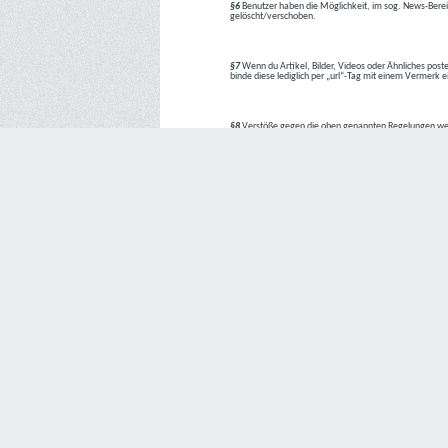
§6
Benutzer haben die Möglichkeit, im sog. News-Berei
gelöscht/verschoben.
§7
Wenn du Artikel, Bilder, Videos oder Ähnliches poste
binde diese lediglich per „url“-Tag mit einem Vermerk 
§8
Verstöße gegen die oben genannten Regelungen we
1. Regelverstoß = Verwarnung !!
2. Regelverstoß = 3 Tage aus dem Board verbannt
3. Regelverstoß = 10 Tage aus dem Board verbannt
4. Regelverstoß = komplette Löschung des Accounts
Bei Verletzung vom §1 kann es auch direkt zu Punkt 
Den Aufforderungen der Team-Mitglieder ist Folge zu le
---
Letzte Änderung: 11.05.2018
Datenschutzerklärung
Wir freuen uns sehr über Ihr Interesse an unserem Unternehmen. 
Angabe personenbezogener Daten möglich. Sofern eine betroffe
erforderlich werden. Ist die Verarbeitung personenbezogener Daten