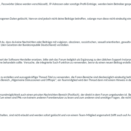
 Passwörter (diese werden verschlüsselt), IP-Adressen oder sonstige Profil-Einträge, werden beim Betreiber gespe
ogenen Daten gelöscht, hiervon sind jedoch nicht deine Beiträge betroffen, solange man diese nicht eindeutig ei
t du, dass du keine Nachrichten oder Beiträge mit vulgären, obszönen, rassistischen, sexuell orientierten, gewal
t (den Gesetzen der Bundesrepublik Deutschland) verstoßen.
t der Software-Hersteller ersetzen, bitte sieh das Forum lediglich als Ergänzung zu den üblichen Support-Instanz
e behandeln sollte. Versuche, die integrierte Such-Funktion zu verwenden, bevor du einen neuen Beitrag erstells
 zu erstellen und aussagekräftige Thread-Titel zu verwenden, die Foren-Bereiche sind diesbezüglich eindeutig betite
 den Bereich „Allgemeine Diskussionen und Offtopic“, ein Teammitglied wird den Thread dann mit einem Hinweis in d
andmöglichkeit auch einen privaten Nachrichten-Bereich (Postfach), der direkt in dem Forum angebunden ist. Bev
t. Zum einen sind PNs von keinem anderen Forenbenutzer zu lesen und zum anderen sind unnötige Fragen, die nicht
thalten, sind nicht erlaubt und werden sofort gelöscht und von einem Team-Mitglied angemahnt (trifft auch auf Av