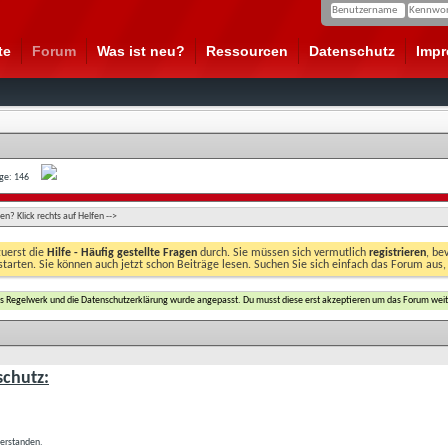
te
Forum
Was ist neu?
Ressourcen
Datenschutz
Imp
age: 146
n? Klick rechts auf Helfen -->
zuerst die
Hilfe - Häufig gestellte Fragen
durch. Sie müssen sich vermutlich
registrieren
, be
starten. Sie können auch jetzt schon Beiträge lesen. Suchen Sie sich einfach das Forum aus,
das Regelwerk und die Datenschutzerklärung wurde angepasst. Du musst diese erst akzeptieren um das Forum weit
chutz:
verstanden.