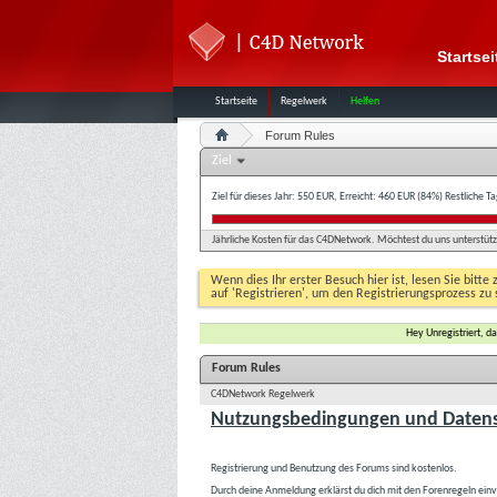
Startsei
Startseite
Regelwerk
Helfen
Forum Rules
Ziel
Ziel für dieses Jahr: 550 EUR, Erreicht: 460 EUR (84%)
Restliche T
Jährliche Kosten für das C4DNetwork. Möchtest du uns unterstütze
Wenn dies Ihr erster Besuch hier ist, lesen Sie bitte 
auf 'Registrieren', um den Registrierungsprozess zu 
Hey Unregistriert, 
Forum Rules
C4DNetwork Regelwerk
Nutzungsbedingungen und Datens
Registrierung und Benutzung des Forums sind kostenlos.
Durch deine Anmeldung erklärst du dich mit den Forenregeln ein