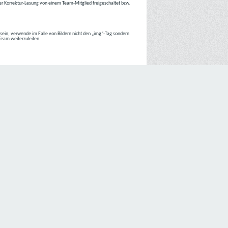
r Korrektur-Lesung von einem Team-Mitglied freigeschaltet bzw.
r sein, verwende im Falle von Bildern nicht den „img“-Tag sondern
 Team weiterzuleiten.
 Internetseiten der
C4D Network
ist grundsätzlich ohne jede
nte jedoch eine Verarbeitung personenbezogener Daten
lligung der betroffenen Person ein.