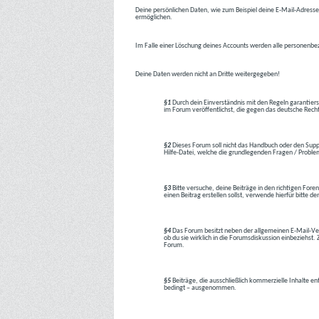
Deine persönlichen Daten, wie zum Beispiel deine E-Mail-Adresse,
ermöglichen.
Im Falle einer Löschung deines Accounts werden alle personenbez
Deine Daten werden nicht an Dritte weitergegeben!
§1
Durch dein Einverständnis mit den Regeln garantiers
im Forum veröffentlichst, die gegen das deutsche Rech
§2
Dieses Forum soll nicht das Handbuch oder den Suppor
Hilfe-Datei, welche die grundlegenden Fragen / Problem
§3
Bitte versuche, deine Beiträge in den richtigen Foren
einen Beitrag erstellen sollst, verwende hierfür bitte
§4
Das Forum besitzt neben der allgemeinen E-Mail-Vers
ob du sie wirklich in die Forumsdiskussion einbeziehs
Forum.
§5
Beiträge, die ausschließlich kommerzielle Inhalte en
bedingt – ausgenommen.