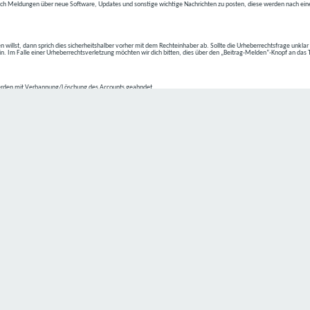
ch Meldungen über neue Software, Updates und sonstige wichtige Nachrichten zu posten, diese werden nach eine
n willst, dann sprich dies sicherheitshalber vorher mit dem Rechteinhaber ab. Sollte die Urheberrechtsfrage unkla
ein. Im Falle einer Urheberrechtsverletzung möchten wir dich bitten, dies über den „Beitrag-Melden“-Knopf an das
rden mit Verbannung/Löschung des Accounts geahndet.
2-4 kommen.
isten.
Datenschutz hat einen besonders hohen Stellenwert für die Geschäftsleitung der
C4D Network
. Eine Nutzung der
ne Person besondere Services unseres Unternehmens über unsere Internetseite in Anspruch nehmen möchte, kön
 erforderlich und besteht für eine solche Verarbeitung keine gesetzliche Grundlage, holen wir generell eine Einwi