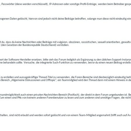
 Passwörter (diese werden verschlüsselt), IP-Adressen oder sonstige Profil-Einträge, werden beim Betreiber gespe
ogenen Daten gelöscht, hiervon sind jedoch nicht deine Beiträge betroffen, solange man diese nicht eindeutig ei
t du, dass du keine Nachrichten oder Beiträge mit vulgären, obszönen, rassistischen, sexuell orientierten, gewal
t (den Gesetzen der Bundesrepublik Deutschland) verstoßen.
t der Software-Hersteller ersetzen, bitte sieh das Forum lediglich als Ergänzung zu den üblichen Support-Instanz
e behandeln sollte. Versuche, die integrierte Such-Funktion zu verwenden, bevor du einen neuen Beitrag erstells
 zu erstellen und aussagekräftige Thread-Titel zu verwenden, die Foren-Bereiche sind diesbezüglich eindeutig betite
 den Bereich „Allgemeine Diskussionen und Offtopic“, ein Teammitglied wird den Thread dann mit einem Hinweis in d
andmöglichkeit auch einen privaten Nachrichten-Bereich (Postfach), der direkt in dem Forum angebunden ist. Bev
t. Zum einen sind PNs von keinem anderen Forenbenutzer zu lesen und zum anderen sind unnötige Fragen, die nicht
thalten, sind nicht erlaubt und werden sofort gelöscht und von einem Team-Mitglied angemahnt (trifft auch auf Av