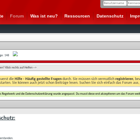
te
Forum
Was ist neu?
Ressourcen
Datenschutz
Imp
age: 148
n? Klick rechts auf Helfen -->
zuerst die
Hilfe - Häufig gestellte Fragen
durch. Sie müssen sich vermutlich
registrieren
, be
starten. Sie können auch jetzt schon Beiträge lesen. Suchen Sie sich einfach das Forum aus,
das Regelwerk und die Datenschutzerklärung wurde angepasst. Du musst diese erst akzeptieren um das Forum weit
chutz:
verstanden.