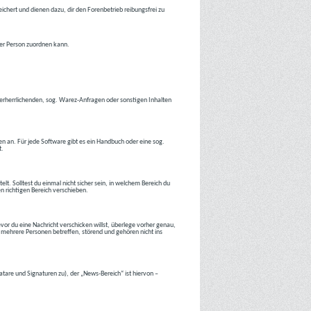
ichert und dienen dazu, dir den Forenbetrieb reibungsfrei zu
ner Person zuordnen kann.
tverherrlichenden, sog. Warez-Anfragen oder sonstigen Inhalten
en an. Für jede Software gibt es ein Handbuch oder eine sog.
t.
lt. Solltest du einmal nicht sicher sein, in welchem Bereich du
en richtigen Bereich verschieben.
or du eine Nachricht verschicken willst, überlege vorher genau,
 mehrere Personen betreffen, störend und gehören nicht ins
atare und Signaturen zu), der „News-Bereich“ ist hiervon –