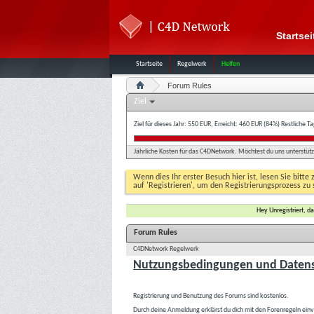
Startsei
Startseite
Regelwerk
Helfen
Forum Rules
Ziel
Ziel für dieses Jahr: 550 EUR, Erreicht: 460 EUR (84%)
Restliche T
Jährliche Kosten für das C4DNetwork. Möchtest du uns unterstütze
Wenn dies Ihr erster Besuch hier ist, lesen Sie bitte 
auf 'Registrieren', um den Registrierungsprozess zu 
Hey Unregistriert, 
Forum Rules
C4DNetwork Regelwerk
Nutzungsbedingungen und Datens
Registrierung und Benutzung des Forums sind kostenlos.
Durch deine Anmeldung erklärst du dich mit den Forenregeln ein