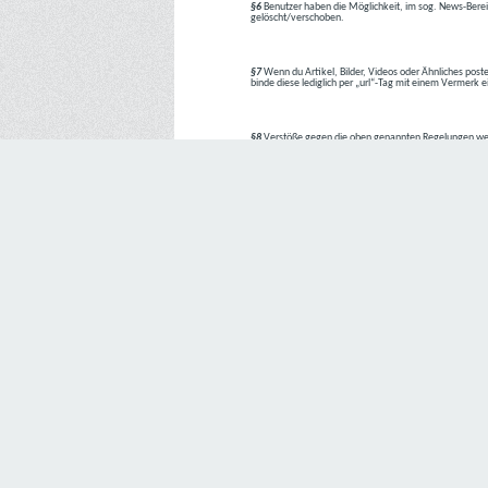
§6
Benutzer haben die Möglichkeit, im sog. News-Berei
gelöscht/verschoben.
§7
Wenn du Artikel, Bilder, Videos oder Ähnliches poste
binde diese lediglich per „url“-Tag mit einem Vermerk 
§8
Verstöße gegen die oben genannten Regelungen we
1. Regelverstoß = Verwarnung !!
2. Regelverstoß = 3 Tage aus dem Board verbannt
3. Regelverstoß = 10 Tage aus dem Board verbannt
4. Regelverstoß = komplette Löschung des Accounts
Bei Verletzung vom §1 kann es auch direkt zu Punkt 
Den Aufforderungen der Team-Mitglieder ist Folge zu le
---
Letzte Änderung: 11.05.2018
Datenschutzerklärung
Wir freuen uns sehr über Ihr Interesse an unserem Unternehmen. 
Angabe personenbezogener Daten möglich. Sofern eine betroffe
erforderlich werden. Ist die Verarbeitung personenbezogener Daten