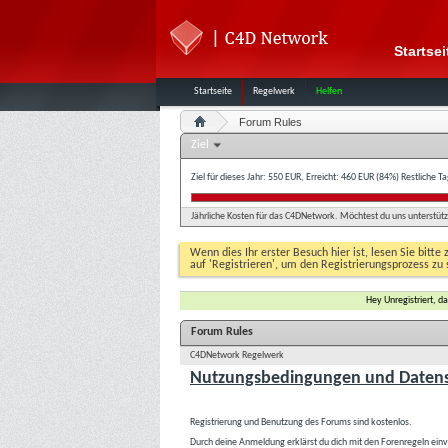
Startsei
Startseite
Regelwerk
Helfen
Forum Rules
Ziel
Ziel für dieses Jahr: 550 EUR, Erreicht: 460 EUR (84%)
Restliche T
Jährliche Kosten für das C4DNetwork. Möchtest du uns unterstütze
Wenn dies Ihr erster Besuch hier ist, lesen Sie bitte 
auf 'Registrieren', um den Registrierungsprozess zu 
Hey Unregistriert, 
Forum Rules
C4DNetwork Regelwerk
Nutzungsbedingungen und Datens
Registrierung und Benutzung des Forums sind kostenlos.
Durch deine Anmeldung erklärst du dich mit den Forenregeln ein