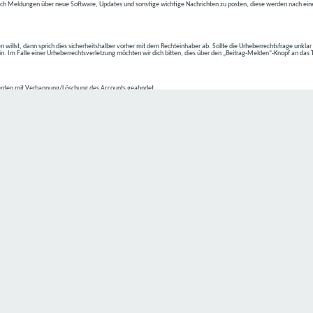
ch Meldungen über neue Software, Updates und sonstige wichtige Nachrichten zu posten, diese werden nach eine
n willst, dann sprich dies sicherheitshalber vorher mit dem Rechteinhaber ab. Sollte die Urheberrechtsfrage unkla
ein. Im Falle einer Urheberrechtsverletzung möchten wir dich bitten, dies über den „Beitrag-Melden“-Knopf an das
rden mit Verbannung/Löschung des Accounts geahndet.
2-4 kommen.
isten.
Datenschutz hat einen besonders hohen Stellenwert für die Geschäftsleitung der
C4D Network
. Eine Nutzung der
ne Person besondere Services unseres Unternehmens über unsere Internetseite in Anspruch nehmen möchte, kön
 erforderlich und besteht für eine solche Verarbeitung keine gesetzliche Grundlage, holen wir generell eine Einwi