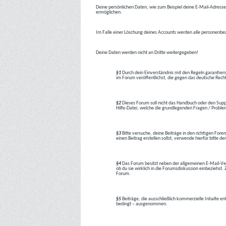
Deine persönlichen Daten, wie zum Beispiel deine E-Mail-Adresse,
ermöglichen.
Im Falle einer Löschung deines Accounts werden alle personenbez
Deine Daten werden nicht an Dritte weitergegeben!
§1
Durch dein Einverständnis mit den Regeln garantiers
im Forum veröffentlichst, die gegen das deutsche Rech
§2
Dieses Forum soll nicht das Handbuch oder den Suppor
Hilfe-Datei, welche die grundlegenden Fragen / Problem
§3
Bitte versuche, deine Beiträge in den richtigen Foren
einen Beitrag erstellen sollst, verwende hierfür bitte
§4
Das Forum besitzt neben der allgemeinen E-Mail-Vers
ob du sie wirklich in die Forumsdiskussion einbeziehs
Forum.
§5
Beiträge, die ausschließlich kommerzielle Inhalte en
bedingt – ausgenommen.