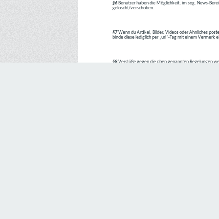
§6
Benutzer haben die Möglichkeit, im sog. News-Berei
gelöscht/verschoben.
§7
Wenn du Artikel, Bilder, Videos oder Ähnliches poste
binde diese lediglich per „url“-Tag mit einem Vermerk 
§8
Verstöße gegen die oben genannten Regelungen we
1. Regelverstoß = Verwarnung !!
2. Regelverstoß = 3 Tage aus dem Board verbannt
3. Regelverstoß = 10 Tage aus dem Board verbannt
4. Regelverstoß = komplette Löschung des Accounts
Bei Verletzung vom §1 kann es auch direkt zu Punkt 
Den Aufforderungen der Team-Mitglieder ist Folge zu le
---
Letzte Änderung: 11.05.2018
Datenschutzerklärung
Wir freuen uns sehr über Ihr Interesse an unserem Unternehmen. 
Angabe personenbezogener Daten möglich. Sofern eine betroffe
erforderlich werden. Ist die Verarbeitung personenbezogener Daten