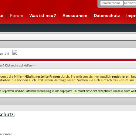
te
Forum
Was ist neu?
Ressourcen
Datenschutz
Imp
age: 148
n? Klick rechts auf Helfen -->
zuerst die
Hilfe - Häufig gestellte Fragen
durch. Sie müssen sich vermutlich
registrieren
, be
starten. Sie können auch jetzt schon Beiträge lesen. Suchen Sie sich einfach das Forum aus,
das Regelwerk und die Datenschutzerklärung wurde angepasst. Du musst diese erst akzeptieren um das Forum weit
chutz:
verstanden.