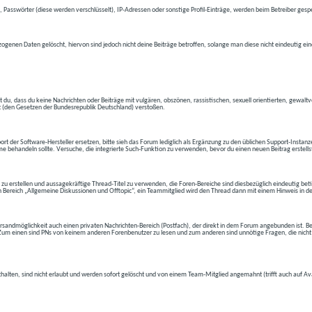
 Passwörter (diese werden verschlüsselt), IP-Adressen oder sonstige Profil-Einträge, werden beim Betreiber gespe
ogenen Daten gelöscht, hiervon sind jedoch nicht deine Beiträge betroffen, solange man diese nicht eindeutig ei
t du, dass du keine Nachrichten oder Beiträge mit vulgären, obszönen, rassistischen, sexuell orientierten, gewal
t (den Gesetzen der Bundesrepublik Deutschland) verstoßen.
t der Software-Hersteller ersetzen, bitte sieh das Forum lediglich als Ergänzung zu den üblichen Support-Instanz
e behandeln sollte. Versuche, die integrierte Such-Funktion zu verwenden, bevor du einen neuen Beitrag erstells
 zu erstellen und aussagekräftige Thread-Titel zu verwenden, die Foren-Bereiche sind diesbezüglich eindeutig betite
 den Bereich „Allgemeine Diskussionen und Offtopic“, ein Teammitglied wird den Thread dann mit einem Hinweis in d
andmöglichkeit auch einen privaten Nachrichten-Bereich (Postfach), der direkt in dem Forum angebunden ist. Bev
t. Zum einen sind PNs von keinem anderen Forenbenutzer zu lesen und zum anderen sind unnötige Fragen, die nicht
thalten, sind nicht erlaubt und werden sofort gelöscht und von einem Team-Mitglied angemahnt (trifft auch auf Av