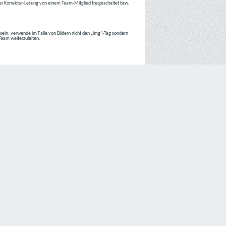
r Korrektur-Lesung von einem Team-Mitglied freigeschaltet bzw.
r sein, verwende im Falle von Bildern nicht den „img“-Tag sondern
 Team weiterzuleiten.
 Internetseiten der
C4D Network
ist grundsätzlich ohne jede
nte jedoch eine Verarbeitung personenbezogener Daten
lligung der betroffenen Person ein.