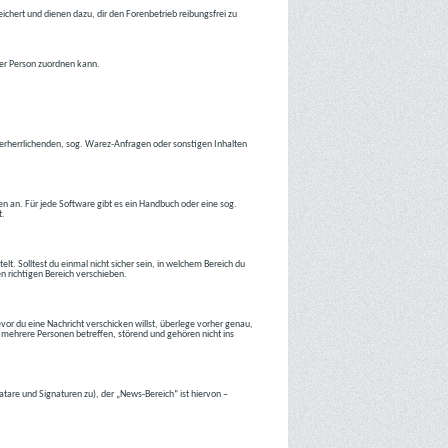
ichert und dienen dazu, dir den Forenbetrieb reibungsfrei zu
ner Person zuordnen kann.
tverherrlichenden, sog. Warez-Anfragen oder sonstigen Inhalten
en an. Für jede Software gibt es ein Handbuch oder eine sog.
t.
lt. Solltest du einmal nicht sicher sein, in welchem Bereich du
en richtigen Bereich verschieben.
or du eine Nachricht verschicken willst, überlege vorher genau,
 mehrere Personen betreffen, störend und gehören nicht ins
atare und Signaturen zu), der „News-Bereich“ ist hiervon –