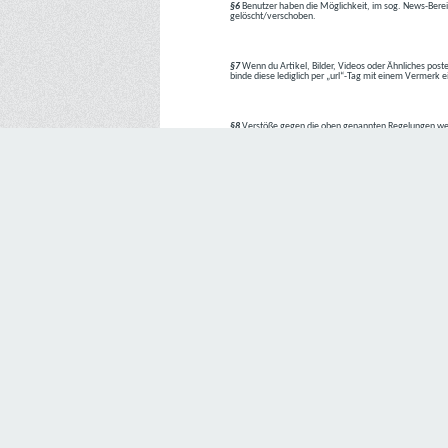
§6
Benutzer haben die Möglichkeit, im sog. News-Berei
gelöscht/verschoben.
§7
Wenn du Artikel, Bilder, Videos oder Ähnliches poste
binde diese lediglich per „url“-Tag mit einem Vermerk 
§8
Verstöße gegen die oben genannten Regelungen we
1. Regelverstoß = Verwarnung !!
2. Regelverstoß = 3 Tage aus dem Board verbannt
3. Regelverstoß = 10 Tage aus dem Board verbannt
4. Regelverstoß = komplette Löschung des Accounts
Bei Verletzung vom §1 kann es auch direkt zu Punkt 
Den Aufforderungen der Team-Mitglieder ist Folge zu le
---
Letzte Änderung: 11.05.2018
Datenschutzerklärung
Wir freuen uns sehr über Ihr Interesse an unserem Unternehmen. 
Angabe personenbezogener Daten möglich. Sofern eine betroffe
erforderlich werden. Ist die Verarbeitung personenbezogener Daten