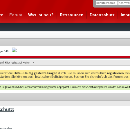
te
Forum
Was ist neu?
Ressourcen
Datenschutz
Imp
age: 148
n? Klick rechts auf Helfen -->
zuerst die
Hilfe - Häufig gestellte Fragen
durch. Sie müssen sich vermutlich
registrieren
, be
starten. Sie können auch jetzt schon Beiträge lesen. Suchen Sie sich einfach das Forum aus,
das Regelwerk und die Datenschutzerklärung wurde angepasst. Du musst diese erst akzeptieren um das Forum weit
chutz:
verstanden.