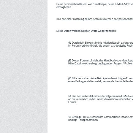
Deine persönlichen Daten, wie zum Beispiel deine E-Mail-Adresse,
ermöglichen.
Im Falle einer Löschung deines Accounts werden alle personenbez
Deine Daten werden nicht an Dritte weitergegeben!
§1
Durch dein Einverständnis mit den Regeln garantiers
im Forum veröffentlichst, die gegen das deutsche Rech
§2
Dieses Forum soll nicht das Handbuch oder den Suppor
Hilfe-Datei, welche die grundlegenden Fragen / Problem
§3
Bitte versuche, deine Beiträge in den richtigen Foren
einen Beitrag erstellen sollst, verwende hierfür bitte
§4
Das Forum besitzt neben der allgemeinen E-Mail-Vers
ob du sie wirklich in die Forumsdiskussion einbeziehs
Forum.
§5
Beiträge, die ausschließlich kommerzielle Inhalte en
bedingt – ausgenommen.