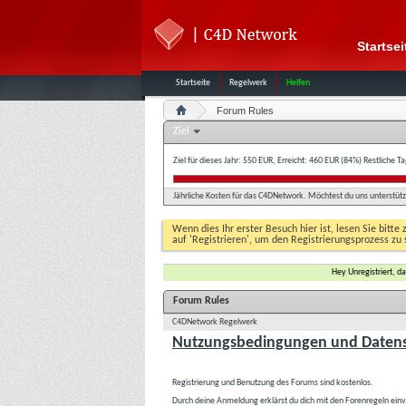
Startsei
Startseite
Regelwerk
Helfen
Forum Rules
Ziel
Ziel für dieses Jahr: 550 EUR, Erreicht: 460 EUR (84%)
Restliche T
Jährliche Kosten für das C4DNetwork. Möchtest du uns unterstütze
Wenn dies Ihr erster Besuch hier ist, lesen Sie bitte 
auf 'Registrieren', um den Registrierungsprozess zu 
Hey Unregistriert, 
Forum Rules
C4DNetwork Regelwerk
Nutzungsbedingungen und Datens
Registrierung und Benutzung des Forums sind kostenlos.
Durch deine Anmeldung erklärst du dich mit den Forenregeln ein