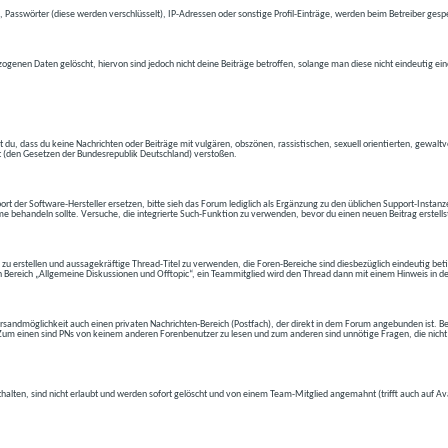
 Passwörter (diese werden verschlüsselt), IP-Adressen oder sonstige Profil-Einträge, werden beim Betreiber gespe
ogenen Daten gelöscht, hiervon sind jedoch nicht deine Beiträge betroffen, solange man diese nicht eindeutig ei
t du, dass du keine Nachrichten oder Beiträge mit vulgären, obszönen, rassistischen, sexuell orientierten, gewal
t (den Gesetzen der Bundesrepublik Deutschland) verstoßen.
t der Software-Hersteller ersetzen, bitte sieh das Forum lediglich als Ergänzung zu den üblichen Support-Instanz
e behandeln sollte. Versuche, die integrierte Such-Funktion zu verwenden, bevor du einen neuen Beitrag erstells
 zu erstellen und aussagekräftige Thread-Titel zu verwenden, die Foren-Bereiche sind diesbezüglich eindeutig betite
 den Bereich „Allgemeine Diskussionen und Offtopic“, ein Teammitglied wird den Thread dann mit einem Hinweis in d
andmöglichkeit auch einen privaten Nachrichten-Bereich (Postfach), der direkt in dem Forum angebunden ist. Bev
t. Zum einen sind PNs von keinem anderen Forenbenutzer zu lesen und zum anderen sind unnötige Fragen, die nicht
thalten, sind nicht erlaubt und werden sofort gelöscht und von einem Team-Mitglied angemahnt (trifft auch auf Av