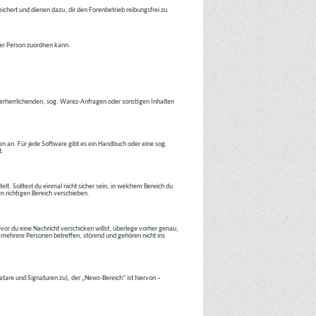
ichert und dienen dazu, dir den Forenbetrieb reibungsfrei zu
ner Person zuordnen kann.
tverherrlichenden, sog. Warez-Anfragen oder sonstigen Inhalten
en an. Für jede Software gibt es ein Handbuch oder eine sog.
t.
lt. Solltest du einmal nicht sicher sein, in welchem Bereich du
en richtigen Bereich verschieben.
or du eine Nachricht verschicken willst, überlege vorher genau,
 mehrere Personen betreffen, störend und gehören nicht ins
atare und Signaturen zu), der „News-Bereich“ ist hiervon –