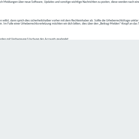
ch Meldungen über neue Software, Updates und sonstige wichtige Nachrichten zu posten, diese werden nach eine
n willst, dann sprich dies sicherheitshalber vorher mit dem Rechteinhaber ab. Sollte die Urheberrechtsfrage unkla
ein. Im Falle einer Urheberrechtsverletzung möchten wir dich bitten, dies über den „Beitrag-Melden“-Knopf an das
rden mit Verbannung/Löschung des Accounts geahndet.
2-4 kommen.
isten.
Datenschutz hat einen besonders hohen Stellenwert für die Geschäftsleitung der
C4D Network
. Eine Nutzung der
ne Person besondere Services unseres Unternehmens über unsere Internetseite in Anspruch nehmen möchte, kön
 erforderlich und besteht für eine solche Verarbeitung keine gesetzliche Grundlage, holen wir generell eine Einwi