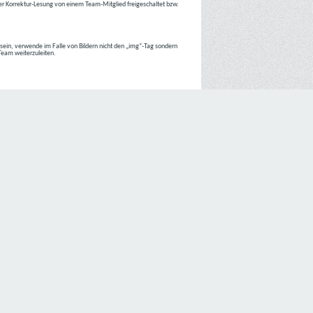
r Korrektur-Lesung von einem Team-Mitglied freigeschaltet bzw.
r sein, verwende im Falle von Bildern nicht den „img“-Tag sondern
 Team weiterzuleiten.
 Internetseiten der
C4D Network
ist grundsätzlich ohne jede
nte jedoch eine Verarbeitung personenbezogener Daten
lligung der betroffenen Person ein.