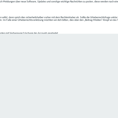
ch Meldungen über neue Software, Updates und sonstige wichtige Nachrichten zu posten, diese werden nach eine
n willst, dann sprich dies sicherheitshalber vorher mit dem Rechteinhaber ab. Sollte die Urheberrechtsfrage unkla
ein. Im Falle einer Urheberrechtsverletzung möchten wir dich bitten, dies über den „Beitrag-Melden“-Knopf an das
rden mit Verbannung/Löschung des Accounts geahndet.
2-4 kommen.
isten.
Datenschutz hat einen besonders hohen Stellenwert für die Geschäftsleitung der
C4D Network
. Eine Nutzung der
ne Person besondere Services unseres Unternehmens über unsere Internetseite in Anspruch nehmen möchte, kön
 erforderlich und besteht für eine solche Verarbeitung keine gesetzliche Grundlage, holen wir generell eine Einwi