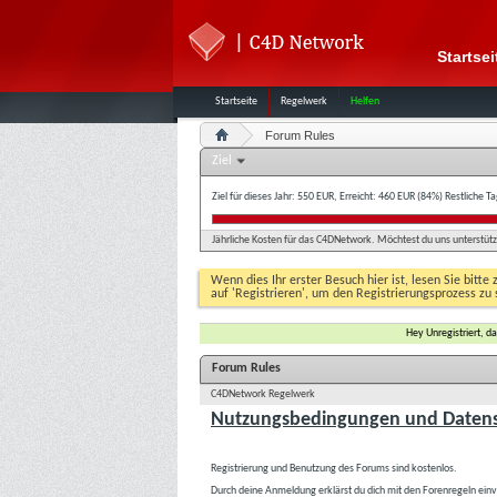
Startsei
Startseite
Regelwerk
Helfen
Forum Rules
Ziel
Ziel für dieses Jahr: 550 EUR, Erreicht: 460 EUR (84%)
Restliche T
Jährliche Kosten für das C4DNetwork. Möchtest du uns unterstütze
Wenn dies Ihr erster Besuch hier ist, lesen Sie bitte 
auf 'Registrieren', um den Registrierungsprozess zu 
Hey Unregistriert, 
Forum Rules
C4DNetwork Regelwerk
Nutzungsbedingungen und Datens
Registrierung und Benutzung des Forums sind kostenlos.
Durch deine Anmeldung erklärst du dich mit den Forenregeln ein