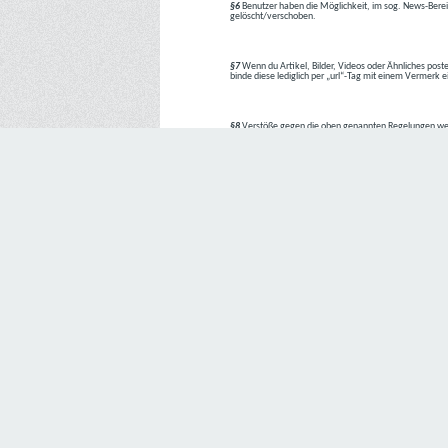
§6
Benutzer haben die Möglichkeit, im sog. News-Berei
gelöscht/verschoben.
§7
Wenn du Artikel, Bilder, Videos oder Ähnliches poste
binde diese lediglich per „url“-Tag mit einem Vermerk 
§8
Verstöße gegen die oben genannten Regelungen we
1. Regelverstoß = Verwarnung !!
2. Regelverstoß = 3 Tage aus dem Board verbannt
3. Regelverstoß = 10 Tage aus dem Board verbannt
4. Regelverstoß = komplette Löschung des Accounts
Bei Verletzung vom §1 kann es auch direkt zu Punkt 
Den Aufforderungen der Team-Mitglieder ist Folge zu le
---
Letzte Änderung: 11.05.2018
Datenschutzerklärung
Wir freuen uns sehr über Ihr Interesse an unserem Unternehmen. 
Angabe personenbezogener Daten möglich. Sofern eine betroffe
erforderlich werden. Ist die Verarbeitung personenbezogener Daten