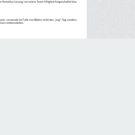
r Korrektur-Lesung von einem Team-Mitglied freigeschaltet bzw.
r sein, verwende im Falle von Bildern nicht den „img“-Tag sondern
 Team weiterzuleiten.
 Internetseiten der
C4D Network
ist grundsätzlich ohne jede
nte jedoch eine Verarbeitung personenbezogener Daten
lligung der betroffenen Person ein.