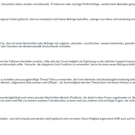
 Passwörter (diese werden verschlüsselt), IP-Adressen oder sonstige Profil-Einträge, werden beim Betreiber gespe
ogenen Daten gelöscht, hiervon sind jedoch nicht deine Beiträge betroffen, solange man diese nicht eindeutig ei
t du, dass du keine Nachrichten oder Beiträge mit vulgären, obszönen, rassistischen, sexuell orientierten, gewal
t (den Gesetzen der Bundesrepublik Deutschland) verstoßen.
t der Software-Hersteller ersetzen, bitte sieh das Forum lediglich als Ergänzung zu den üblichen Support-Instanz
e behandeln sollte. Versuche, die integrierte Such-Funktion zu verwenden, bevor du einen neuen Beitrag erstells
 zu erstellen und aussagekräftige Thread-Titel zu verwenden, die Foren-Bereiche sind diesbezüglich eindeutig betite
 den Bereich „Allgemeine Diskussionen und Offtopic“, ein Teammitglied wird den Thread dann mit einem Hinweis in d
andmöglichkeit auch einen privaten Nachrichten-Bereich (Postfach), der direkt in dem Forum angebunden ist. Bev
t. Zum einen sind PNs von keinem anderen Forenbenutzer zu lesen und zum anderen sind unnötige Fragen, die nicht
thalten, sind nicht erlaubt und werden sofort gelöscht und von einem Team-Mitglied angemahnt (trifft auch auf Av