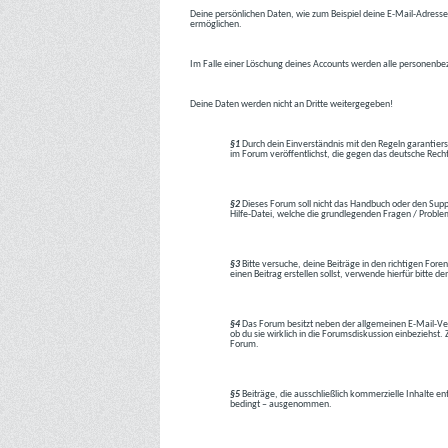
Deine persönlichen Daten, wie zum Beispiel deine E-Mail-Adresse,
ermöglichen.
Im Falle einer Löschung deines Accounts werden alle personenbez
Deine Daten werden nicht an Dritte weitergegeben!
§1
Durch dein Einverständnis mit den Regeln garantiers
im Forum veröffentlichst, die gegen das deutsche Rech
§2
Dieses Forum soll nicht das Handbuch oder den Suppor
Hilfe-Datei, welche die grundlegenden Fragen / Problem
§3
Bitte versuche, deine Beiträge in den richtigen Foren
einen Beitrag erstellen sollst, verwende hierfür bitte
§4
Das Forum besitzt neben der allgemeinen E-Mail-Vers
ob du sie wirklich in die Forumsdiskussion einbeziehs
Forum.
§5
Beiträge, die ausschließlich kommerzielle Inhalte en
bedingt – ausgenommen.