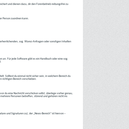
ichert und dienen dazu, dir den Forenbetrieb reibungsfrei zu
ner Person zuordnen kann.
tverherrlichenden, sog. Warez-Anfragen oder sonstigen Inhalten
en an. Für jede Software gibt es ein Handbuch oder eine sog.
t.
lt. Solltest du einmal nicht sicher sein, in welchem Bereich du
en richtigen Bereich verschieben.
or du eine Nachricht verschicken willst, überlege vorher genau,
 mehrere Personen betreffen, störend und gehören nicht ins
atare und Signaturen zu), der „News-Bereich“ ist hiervon –