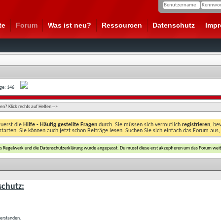
te
Forum
Was ist neu?
Ressourcen
Datenschutz
Imp
age: 146
n? Klick rechts auf Helfen -->
zuerst die
Hilfe - Häufig gestellte Fragen
durch. Sie müssen sich vermutlich
registrieren
, be
starten. Sie können auch jetzt schon Beiträge lesen. Suchen Sie sich einfach das Forum aus,
das Regelwerk und die Datenschutzerklärung wurde angepasst. Du musst diese erst akzeptieren um das Forum weit
chutz:
verstanden.