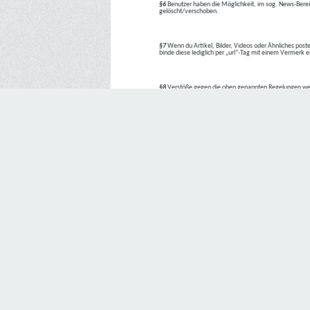
§6
Benutzer haben die Möglichkeit, im sog. News-Berei
gelöscht/verschoben.
§7
Wenn du Artikel, Bilder, Videos oder Ähnliches poste
binde diese lediglich per „url“-Tag mit einem Vermerk 
§8
Verstöße gegen die oben genannten Regelungen we
1. Regelverstoß = Verwarnung !!
2. Regelverstoß = 3 Tage aus dem Board verbannt
3. Regelverstoß = 10 Tage aus dem Board verbannt
4. Regelverstoß = komplette Löschung des Accounts
Bei Verletzung vom §1 kann es auch direkt zu Punkt 
Den Aufforderungen der Team-Mitglieder ist Folge zu le
---
Letzte Änderung: 11.05.2018
Datenschutzerklärung
Wir freuen uns sehr über Ihr Interesse an unserem Unternehmen. 
Angabe personenbezogener Daten möglich. Sofern eine betroffe
erforderlich werden. Ist die Verarbeitung personenbezogener Daten