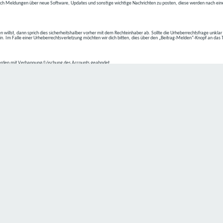
ch Meldungen über neue Software, Updates und sonstige wichtige Nachrichten zu posten, diese werden nach eine
n willst, dann sprich dies sicherheitshalber vorher mit dem Rechteinhaber ab. Sollte die Urheberrechtsfrage unkla
ein. Im Falle einer Urheberrechtsverletzung möchten wir dich bitten, dies über den „Beitrag-Melden“-Knopf an das
rden mit Verbannung/Löschung des Accounts geahndet.
2-4 kommen.
isten.
Datenschutz hat einen besonders hohen Stellenwert für die Geschäftsleitung der
C4D Network
. Eine Nutzung der
ne Person besondere Services unseres Unternehmens über unsere Internetseite in Anspruch nehmen möchte, kön
 erforderlich und besteht für eine solche Verarbeitung keine gesetzliche Grundlage, holen wir generell eine Einwi