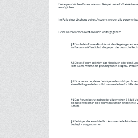
Deine persönlichen Daten, wie zum Beispiel deine E-Mail-Adresse,
ermöglichen.
Im Falle einer Löschung deines Accounts werden alle personenbez
Deine Daten werden nicht an Dritte weitergegeben!
§1
Durch dein Einverständnis mit den Regeln garantiers
im Forum veröffentlichst, die gegen das deutsche Rech
§2
Dieses Forum soll nicht das Handbuch oder den Suppor
Hilfe-Datei, welche die grundlegenden Fragen / Problem
§3
Bitte versuche, deine Beiträge in den richtigen Foren
einen Beitrag erstellen sollst, verwende hierfür bitte
§4
Das Forum besitzt neben der allgemeinen E-Mail-Vers
ob du sie wirklich in die Forumsdiskussion einbeziehs
Forum.
§5
Beiträge, die ausschließlich kommerzielle Inhalte en
bedingt – ausgenommen.