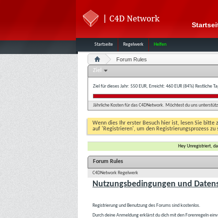
Startsei
Startseite
Regelwerk
Helfen
Forum Rules
Ziel
Ziel für dieses Jahr: 550 EUR, Erreicht: 460 EUR (84%)
Restliche T
Jährliche Kosten für das C4DNetwork. Möchtest du uns unterstütze
Wenn dies Ihr erster Besuch hier ist, lesen Sie bitte 
auf 'Registrieren', um den Registrierungsprozess zu 
Hey Unregistriert, 
Forum Rules
C4DNetwork Regelwerk
Nutzungsbedingungen und Datens
Registrierung und Benutzung des Forums sind kostenlos.
Durch deine Anmeldung erklärst du dich mit den Forenregeln ein