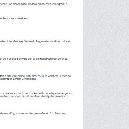
ichert und dienen dazu, dir den Forenbetrieb reibungsfrei zu
ner Person zuordnen kann.
tverherrlichenden, sog. Warez-Anfragen oder sonstigen Inhalten
en an. Für jede Software gibt es ein Handbuch oder eine sog.
t.
lt. Solltest du einmal nicht sicher sein, in welchem Bereich du
en richtigen Bereich verschieben.
or du eine Nachricht verschicken willst, überlege vorher genau,
 mehrere Personen betreffen, störend und gehören nicht ins
atare und Signaturen zu), der „News-Bereich“ ist hiervon –