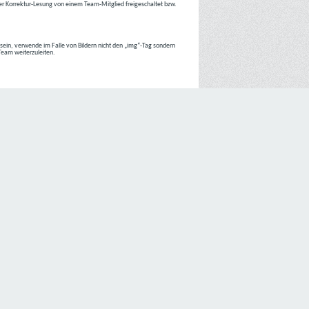
r Korrektur-Lesung von einem Team-Mitglied freigeschaltet bzw.
r sein, verwende im Falle von Bildern nicht den „img“-Tag sondern
 Team weiterzuleiten.
 Internetseiten der
C4D Network
ist grundsätzlich ohne jede
nte jedoch eine Verarbeitung personenbezogener Daten
lligung der betroffenen Person ein.