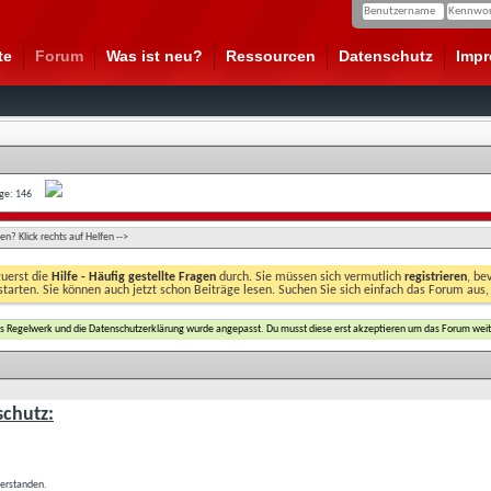
te
Forum
Was ist neu?
Ressourcen
Datenschutz
Imp
age: 146
n? Klick rechts auf Helfen -->
zuerst die
Hilfe - Häufig gestellte Fragen
durch. Sie müssen sich vermutlich
registrieren
, be
starten. Sie können auch jetzt schon Beiträge lesen. Suchen Sie sich einfach das Forum aus,
das Regelwerk und die Datenschutzerklärung wurde angepasst. Du musst diese erst akzeptieren um das Forum weit
chutz:
verstanden.