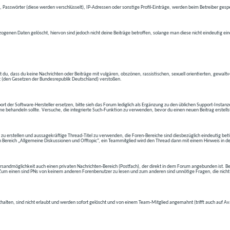
 Passwörter (diese werden verschlüsselt), IP-Adressen oder sonstige Profil-Einträge, werden beim Betreiber gespe
ogenen Daten gelöscht, hiervon sind jedoch nicht deine Beiträge betroffen, solange man diese nicht eindeutig ei
t du, dass du keine Nachrichten oder Beiträge mit vulgären, obszönen, rassistischen, sexuell orientierten, gewal
t (den Gesetzen der Bundesrepublik Deutschland) verstoßen.
t der Software-Hersteller ersetzen, bitte sieh das Forum lediglich als Ergänzung zu den üblichen Support-Instanz
e behandeln sollte. Versuche, die integrierte Such-Funktion zu verwenden, bevor du einen neuen Beitrag erstells
 zu erstellen und aussagekräftige Thread-Titel zu verwenden, die Foren-Bereiche sind diesbezüglich eindeutig betite
 den Bereich „Allgemeine Diskussionen und Offtopic“, ein Teammitglied wird den Thread dann mit einem Hinweis in d
andmöglichkeit auch einen privaten Nachrichten-Bereich (Postfach), der direkt in dem Forum angebunden ist. Bev
t. Zum einen sind PNs von keinem anderen Forenbenutzer zu lesen und zum anderen sind unnötige Fragen, die nicht
thalten, sind nicht erlaubt und werden sofort gelöscht und von einem Team-Mitglied angemahnt (trifft auch auf Av