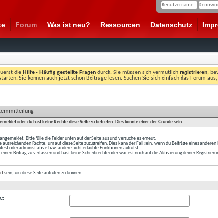
te
Forum
Was ist neu?
Ressourcen
Datenschutz
Imp
zuerst die
Hilfe - Häufig gestellte Fragen
durch. Sie müssen sich vermutlich
registrieren
, be
starten. Sie können auch jetzt schon Beiträge lesen. Suchen Sie sich einfach das Forum aus,
stemmitteilung
gemeldet oder du hast keine Rechte diese Seite zu betreten. Dies könnte einer der Gründe sein:
t angemeldet. Bitte fülle die Felder unten auf der Seite aus und versuche es erneut.
e ausreichenden Rechte, um auf diese Seite zuzugreifen. Dies kann der Fall sein, wenn du Beiträge eines anderen
est oder administrative bzw. andere nicht erlaubte Funktionen aufrufst.
 einen Beitrag zu verfassen und hast keine Schreibrechte oder wartest noch auf die Aktivierung deiner Registrieru
ert
sein, um diese Seite aufrufen zu können.
e: