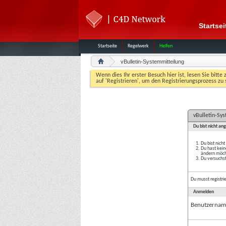
Startsei
Startseite
Regelwerk
Helfen
vBulletin-Systemmitteilung
Wenn dies Ihr erster Besuch hier ist, lesen Sie bitte 
auf 'Registrieren', um den Registrierungsprozess zu 
vBulletin-Sy
Du bist nicht an
Du bist nich
Du hast kein
ändern möcht
Du versuchst
Du musst
registri
Anmelden
Benutzernam