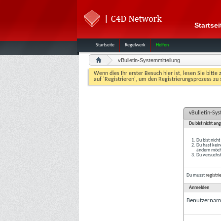
Startsei
Startseite
Regelwerk
Helfen
vBulletin-Systemmitteilung
Wenn dies Ihr erster Besuch hier ist, lesen Sie bitte 
auf 'Registrieren', um den Registrierungsprozess zu 
vBulletin-Sy
Du bist nicht an
Du bist nich
Du hast kein
ändern möcht
Du versuchst
Du musst
registri
Anmelden
Benutzernam