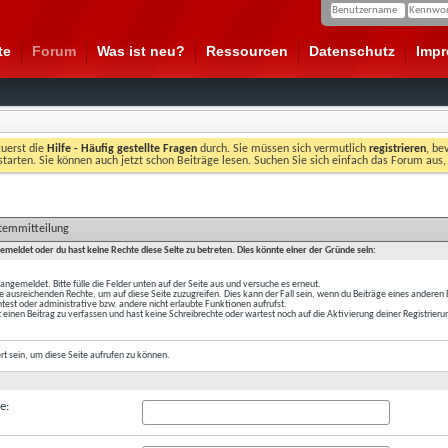
te
Forum
Was ist neu?
Ressourcen
Datenschutz
Imp
zuerst die
Hilfe - Häufig gestellte Fragen
durch. Sie müssen sich vermutlich
registrieren
, be
starten. Sie können auch jetzt schon Beiträge lesen. Suchen Sie sich einfach das Forum aus,
stemmitteilung
gemeldet oder du hast keine Rechte diese Seite zu betreten. Dies könnte einer der Gründe sein:
t angemeldet. Bitte fülle die Felder unten auf der Seite aus und versuche es erneut.
e ausreichenden Rechte, um auf diese Seite zuzugreifen. Dies kann der Fall sein, wenn du Beiträge eines anderen
est oder administrative bzw. andere nicht erlaubte Funktionen aufrufst.
 einen Beitrag zu verfassen und hast keine Schreibrechte oder wartest noch auf die Aktivierung deiner Registrieru
ert
sein, um diese Seite aufrufen zu können.
e: