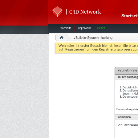
Startsei
Startseite
Regelwerk
Helfen
vBulletin-Systemmitteilung
Wenn dies Ihr erster Besuch hier ist, lesen Sie bitte 
auf 'Registrieren', um den Registrierungsprozess zu 
vBulletin-Sy
Du bist nicht an
Du bist nich
Du hast kein
ändern möcht
Du versuchst
Du musst
registri
Anmelden
Benutzernam