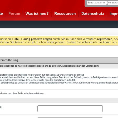
te
Forum
Was ist neu?
Ressourcen
Datenschutz
Imp
zuerst die
Hilfe - Häufig gestellte Fragen
durch. Sie müssen sich vermutlich
registrieren
, be
starten. Sie können auch jetzt schon Beiträge lesen. Suchen Sie sich einfach das Forum aus,
stemmitteilung
gemeldet oder du hast keine Rechte diese Seite zu betreten. Dies könnte einer der Gründe sein:
t angemeldet. Bitte fülle die Felder unten auf der Seite aus und versuche es erneut.
e ausreichenden Rechte, um auf diese Seite zuzugreifen. Dies kann der Fall sein, wenn du Beiträge eines anderen
est oder administrative bzw. andere nicht erlaubte Funktionen aufrufst.
 einen Beitrag zu verfassen und hast keine Schreibrechte oder wartest noch auf die Aktivierung deiner Registrieru
ert
sein, um diese Seite aufrufen zu können.
e: