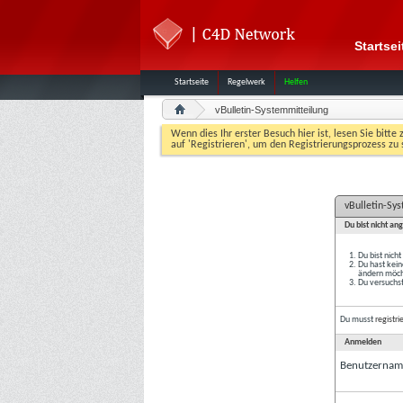
Startsei
Startseite
Regelwerk
Helfen
vBulletin-Systemmitteilung
Wenn dies Ihr erster Besuch hier ist, lesen Sie bitte 
auf 'Registrieren', um den Registrierungsprozess zu 
vBulletin-Sy
Du bist nicht an
Du bist nich
Du hast kein
ändern möcht
Du versuchst
Du musst
registri
Anmelden
Benutzernam