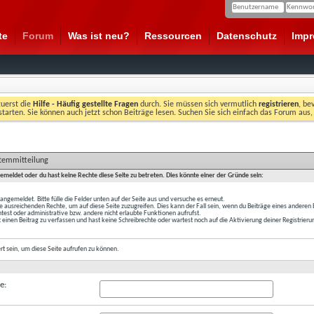
te
Forum
Was ist neu?
Ressourcen
Datenschutz
Imp
zuerst die
Hilfe - Häufig gestellte Fragen
durch. Sie müssen sich vermutlich
registrieren
, be
starten. Sie können auch jetzt schon Beiträge lesen. Suchen Sie sich einfach das Forum aus,
stemmitteilung
gemeldet oder du hast keine Rechte diese Seite zu betreten. Dies könnte einer der Gründe sein:
t angemeldet. Bitte fülle die Felder unten auf der Seite aus und versuche es erneut.
e ausreichenden Rechte, um auf diese Seite zuzugreifen. Dies kann der Fall sein, wenn du Beiträge eines anderen
est oder administrative bzw. andere nicht erlaubte Funktionen aufrufst.
 einen Beitrag zu verfassen und hast keine Schreibrechte oder wartest noch auf die Aktivierung deiner Registrieru
ert
sein, um diese Seite aufrufen zu können.
e: