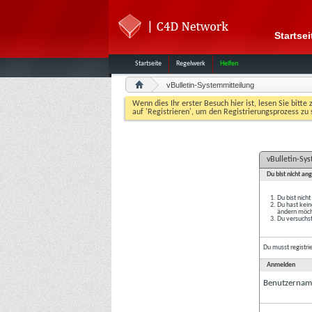
Startsei
Startseite
Regelwerk
Helfen
vBulletin-Systemmitteilung
Wenn dies Ihr erster Besuch hier ist, lesen Sie bitte 
auf 'Registrieren', um den Registrierungsprozess zu 
vBulletin-Sy
Du bist nicht an
Du bist nich
Du hast kein
ändern möcht
Du versuchst
Du musst
registri
Anmelden
Benutzernam