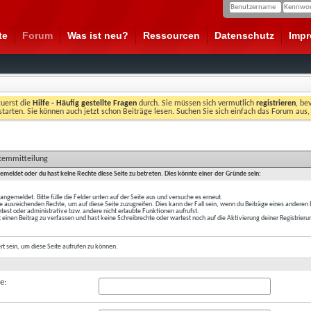
te
Forum
Was ist neu?
Ressourcen
Datenschutz
Imp
zuerst die
Hilfe - Häufig gestellte Fragen
durch. Sie müssen sich vermutlich
registrieren
, be
starten. Sie können auch jetzt schon Beiträge lesen. Suchen Sie sich einfach das Forum aus,
stemmitteilung
gemeldet oder du hast keine Rechte diese Seite zu betreten. Dies könnte einer der Gründe sein:
t angemeldet. Bitte fülle die Felder unten auf der Seite aus und versuche es erneut.
e ausreichenden Rechte, um auf diese Seite zuzugreifen. Dies kann der Fall sein, wenn du Beiträge eines anderen
est oder administrative bzw. andere nicht erlaubte Funktionen aufrufst.
 einen Beitrag zu verfassen und hast keine Schreibrechte oder wartest noch auf die Aktivierung deiner Registrieru
ert
sein, um diese Seite aufrufen zu können.
e: