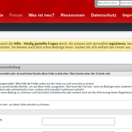
te
Forum
Was ist neu?
Ressourcen
Datenschutz
Imp
zuerst die
Hilfe - Häufig gestellte Fragen
durch. Sie müssen sich vermutlich
registrieren
, be
starten. Sie können auch jetzt schon Beiträge lesen. Suchen Sie sich einfach das Forum aus,
stemmitteilung
gemeldet oder du hast keine Rechte diese Seite zu betreten. Dies könnte einer der Gründe sein:
t angemeldet. Bitte fülle die Felder unten auf der Seite aus und versuche es erneut.
e ausreichenden Rechte, um auf diese Seite zuzugreifen. Dies kann der Fall sein, wenn du Beiträge eines anderen
est oder administrative bzw. andere nicht erlaubte Funktionen aufrufst.
 einen Beitrag zu verfassen und hast keine Schreibrechte oder wartest noch auf die Aktivierung deiner Registrieru
ert
sein, um diese Seite aufrufen zu können.
e: