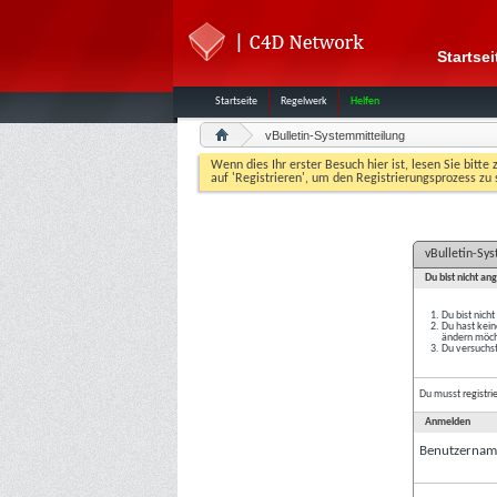
Startsei
Startseite
Regelwerk
Helfen
vBulletin-Systemmitteilung
Wenn dies Ihr erster Besuch hier ist, lesen Sie bitte 
auf 'Registrieren', um den Registrierungsprozess zu 
vBulletin-Sy
Du bist nicht an
Du bist nich
Du hast kein
ändern möcht
Du versuchst
Du musst
registri
Anmelden
Benutzernam