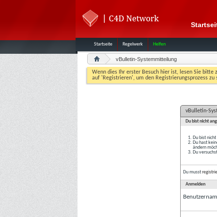
Startsei
Startseite
Regelwerk
Helfen
vBulletin-Systemmitteilung
Wenn dies Ihr erster Besuch hier ist, lesen Sie bitte 
auf 'Registrieren', um den Registrierungsprozess zu 
vBulletin-Sy
Du bist nicht an
Du bist nich
Du hast kein
ändern möcht
Du versuchst
Du musst
registri
Anmelden
Benutzernam