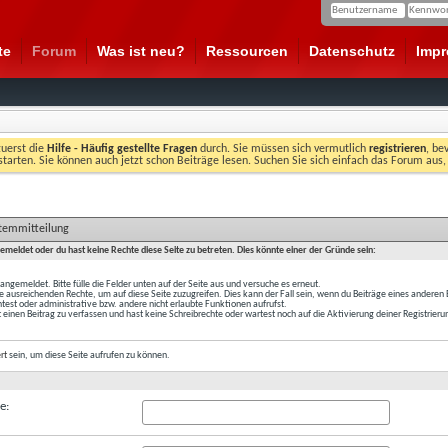
te
Forum
Was ist neu?
Ressourcen
Datenschutz
Imp
zuerst die
Hilfe - Häufig gestellte Fragen
durch. Sie müssen sich vermutlich
registrieren
, be
starten. Sie können auch jetzt schon Beiträge lesen. Suchen Sie sich einfach das Forum aus,
stemmitteilung
gemeldet oder du hast keine Rechte diese Seite zu betreten. Dies könnte einer der Gründe sein:
t angemeldet. Bitte fülle die Felder unten auf der Seite aus und versuche es erneut.
e ausreichenden Rechte, um auf diese Seite zuzugreifen. Dies kann der Fall sein, wenn du Beiträge eines anderen
est oder administrative bzw. andere nicht erlaubte Funktionen aufrufst.
 einen Beitrag zu verfassen und hast keine Schreibrechte oder wartest noch auf die Aktivierung deiner Registrieru
ert
sein, um diese Seite aufrufen zu können.
e: