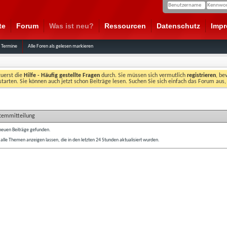
te
Forum
Was ist neu?
Ressourcen
Datenschutz
Imp
 Termine
Alle Foren als gelesen markieren
zuerst die
Hilfe - Häufig gestellte Fragen
durch. Sie müssen sich vermutlich
registrieren
, be
starten. Sie können auch jetzt schon Beiträge lesen. Suchen Sie sich einfach das Forum aus,
stemmitteilung
neuen Beiträge gefunden.
 alle Themen anzeigen lassen, die in den letzten 24 Stunden aktualisiert wurden.