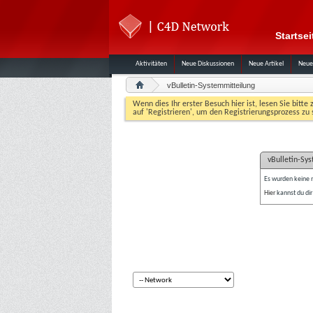
Startsei
Aktivitäten
Neue Diskussionen
Neue Artikel
Neue
vBulletin-Systemmitteilung
Wenn dies Ihr erster Besuch hier ist, lesen Sie bitte 
auf 'Registrieren', um den Registrierungsprozess zu 
vBulletin-Sy
Es wurden keine 
Hier
kannst du dir